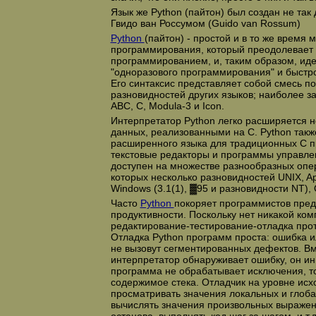
Язык же Python (пайтон) был создан не так 
Гвидо ван Россумом (Guido van Rossum)
Python
(пайтон) - простой и в то же время
программирования, который преодолевает р
программированием, и, таким образом, ид
"одноразового программирования" и быстро
Его синтаксис представляет собой смесь п
разновидностей других языков; наиболее 
ABC, C, Modula-3 и Icon.
Интерпретатор Python легко расширяется 
данных, реализованными на С. Python такж
расширенного языка для традиционных С п
текстовые редакторы и программы управле
доступен на множестве разнообразных опе
которых несколько разновидностей UNIX, A
Windows (3.1(1), ▓95 и разновидности NT), 
Часто
Python
покоряет программистов пре
продуктивности. Поскольку нет никакой ком
редактирование-тестирование-отладка прот
Отладка Python программ проста: ошибка и
не вызовут сегментированных дефектов. Вме
интерпретатор обнаруживает ошибку, он и
программа не обрабатывает исключения, т
содержимое стека. Отладчик на уровне исх
просматривать значения локальных и глоб
вычислять значения произвольных выражени