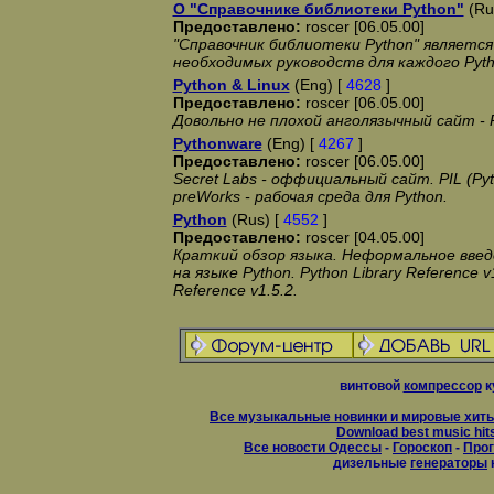
О "Справочнике библиотеки Python"
(Ru
Предоставлено:
roscer [06.05.00]
"Справочник библиотеки Python" является
необходимых руководств для каждого Pyt
Python & Linux
(Eng) [
4628
]
Предоставлено:
roscer [06.05.00]
Довольно не плохой анголязычный сайт - P
Pythonware
(Eng) [
4267
]
Предоставлено:
roscer [06.05.00]
Secret Labs - оффициальный сайт. PIL (Pytho
preWorks - рабочая среда для Python.
Python
(Rus) [
4552
]
Предоставлено:
roscer [04.05.00]
Краткий обзор языка. Неформальное введ
на языке Python. Python Library Reference v
Reference v1.5.2.
винтовой
компрессор
к
Все музыкальные новинки и мировые хиты
Download best music hit
Все новости Одессы
-
Гороскоп
-
Прог
дизельные
генераторы