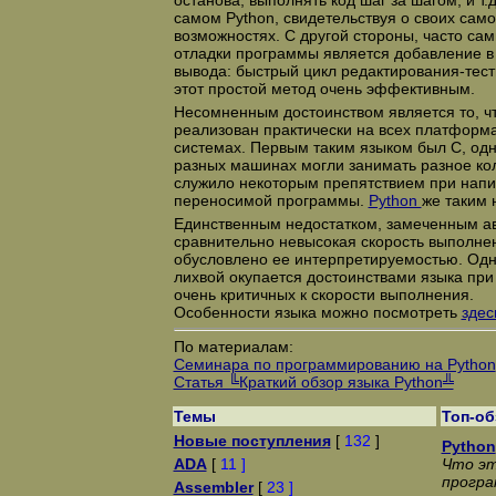
останова, выполнять код шаг за шагом, и т.
самом Python, свидетельствуя о своих сам
возможностях. С другой стороны, часто с
отладки программы является добавление в
вывода: быстрый цикл редактирования-тес
этот простой метод очень эффективным.
Несомненным достоинством является то, чт
реализован практически на всех платформ
системах. Первым таким языком был C, одн
разных машинах могли занимать разное кол
служило некоторым препятствием при напи
переносимой программы.
Python
же таким 
Единственным недостатком, замеченным ав
сравнительно невысокая скорость выполне
обусловлено ее интерпретируемостью. Однак
лихвой окупается достоинствами языка пр
очень критичных к скорости выполнения.
Особенности языка можно посмотреть
здес
По материалам:
Семинара по программированию на Python
Статья ╚Краткий обзор языка Python╩
Темы
Топ-о
Новые поступления
[
132
]
Python
ADA
[
11 ]
Что эт
програ
Assembler
[
23 ]