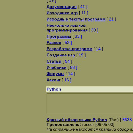
[
19 ]
Документация
[
41 ]
Исходники игр
[
11 ]
Исходные тексты программ
[
21 ]
Несколько языков
программирования
[
30 ]
Программы
[
33 ]
Разное
[
53 ]
Разработка программ
[
14 ]
Создание игр
[
19 ]
Статьи
[
54 ]
Учебники
[
53 ]
Форумы
[
14 ]
Хакинг
[
16 ]
Python
Краткий обзор языка Python
(Rus) [
5533
Предоставлено:
roscer [06.05.00]
На страничке находится краткий обзор яз