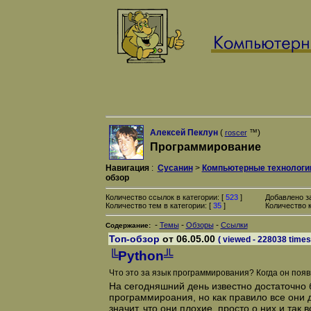
Алексей Пеклун
(
™)
roscer
Программирование
Навигация
:
Сусанин
>
Компьютерные технологи
обзор
Количество ссылок в категории: [
523
]
Добавлено з
Количество тем в категории: [
35
]
Количество к
-
-
-
Темы
Обзоры
Ссылки
Содержание:
Топ-обзор
от 06.05.00
( viewed - 228038 times
╚Python╩
Что это за язык программирования? Когда он появ
На сегодняшний день известно достаточно 
программироания, но как правило все они д
значит, что они плохие, просто о них и так в