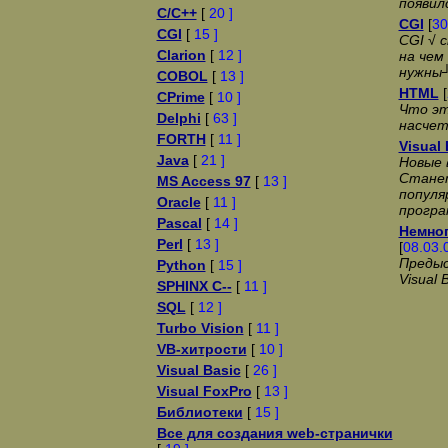
появил
C/C++
[
20 ]
CGI
[
30
CGI
[
15 ]
CGI √ 
Clarion
[
12 ]
на чем
нужны
COBOL
[
13 ]
HTML
[
CPrime
[
10 ]
Что эт
Delphi
[
63 ]
насче
FORTH
[
11 ]
Visual 
Java
[
21 ]
Новые 
Стане
MS Access 97
[
13 ]
популя
Oracle
[
11 ]
програ
Pascal
[
14 ]
Немног
Perl
[
13 ]
[
08.03.
Предыс
Python
[
15 ]
Visual 
SPHINX C--
[
11 ]
SQL
[
12 ]
Turbo Vision
[
11 ]
VB-хитрости
[
10 ]
Visual Basic
[
26 ]
Visual FoxPro
[
13 ]
Библиотеки
[
15 ]
Все для создания web-странички