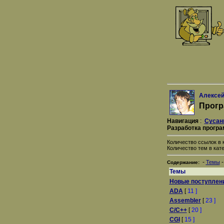
Алексей
Прогр
Навигация
:
Сусан
Разработка прогр
Количество ссылок в к
Количество тем в кате
-
Темы
Содержание:
Темы
Новые поступлен
ADA
[
11 ]
Assembler
[
23 ]
C/C++
[
20 ]
CGI
[
15 ]