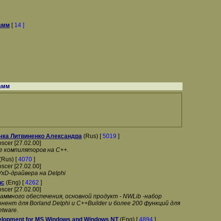
амм
[
14 ]
амм
чка Литвиненко Александра
(Rus) [
5019
]
oscer [27.02.00]
 компиляторов на С++.
(Rus) [
4070
]
oscer [27.02.00]
xD-драйвера на Delphi
nc
(Eng) [
4262
]
oscer [27.02.00]
ммного обеспечения, основной продукт - NWLib -набор
нент для Borland Delphi и C++Builder и более 200 функций для
tware.
elopment for MS Windows and Windows NT
(Eng) [
4894
]