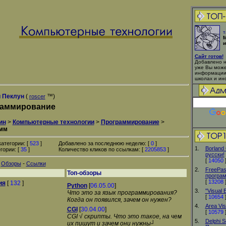
т
М
и
Сайт готов!
Добавлено н
уже Вы може
информации
школах и инс
 Пеклун
(
™)
roscer
аммирование
ин
>
Компьютерные технологии
>
Программирование
>
амм
атегории: [
523
]
Добавлено за последнюю неделю: [
0
]
1.
Borland 
гории: [
35
]
Количество кликов по ссылкам: [
2205853
]
русски!
[
14050
-
-
Обзоры
Ссылки
2.
FreePasc
Топ-обзоры
програ
[
13208
ия
[
132
]
Python
[
06.05.00
]
3.
"Visual 
Что это за язык программирования?
[
10654
Когда он появился, зачем он нужен?
4.
Area Vis
CGI
[
30.04.00
]
[
10579
CGI √ скрипты. Что это такое, на чем
5.
Delphi S
их пишут и зачем они нужны┘