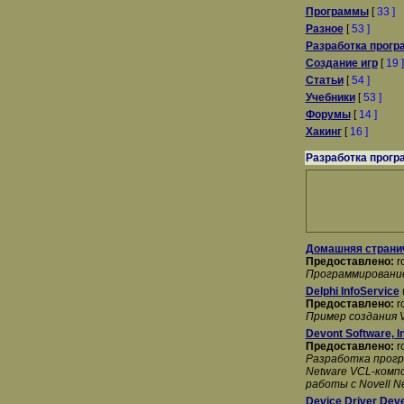
Программы
[
33 ]
Разное
[
53 ]
Разработка прогр
Создание игр
[
19 ]
Статьи
[
54 ]
Учебники
[
53 ]
Форумы
[
14 ]
Хакинг
[
16 ]
Разработка прогр
Домашняя страни
Предоставлено:
r
Программирование
Delphi InfoService
Предоставлено:
r
Пример создания V
Devont Software, I
Предоставлено:
r
Разработка програ
Netware VCL-компо
работы с Novell Ne
Device Driver Dev