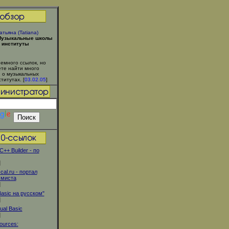
атьяна (Tatiana)
узыкальные школы
 институты
емного ссылок, но
те найти много
 о музыкальных
титутах. [
03.02.05
]
C++ Builder - по
]
al.ru - портал
ммиста
]
Basic на русском"
]
ual Basic
]
ources: