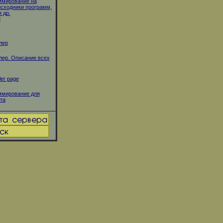
ммирование на
 исходники программ,
 др.
]
лер
ер. Описание всех
er page
ммирование для
та