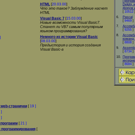
Програ
HTML
[
20.03.00
]
Delphi,
форум и
Что это такое? Заблуждение насчет
[
10512
HTML
6.
Pascal
Visual Basic 7
[
15.03.00
]
[
9469
]
Новые возможности Visual Basic7.
7.
Ассемб
Станет ли VB7 самым популярным
[
9255
]
языком программрования?
8.
Ассембл
Немного из истории Visual Basic
]
команд.
[
08.03.00
]
[
8808
]
Предыстория и история создания
9.
Assembl
Visual Basic-a
[
8734
]
10.
Програ
интерне
[
8684
]
 web-странички
[
19 ]
 ]
 ]
 программ
[
21 ]
в программирования
[