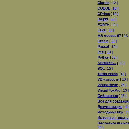
Clarion
[
12 ]
COBOL
[
13 ]
CPrime
[
10 ]
Delphi
[
63 ]
FORTH
[
11 ]
Java
[
21 ]
MS Access 97
[
13 
Oracle
[
11 ]
Pascal
[
14 ]
Perl
[
13 ]
Python
[
15 ]
SPHINX C--
[
11 ]
SQL
[
12 ]
Turbo Vision
[
11 ]
VB-хитрости
[
10 ]
Visual Basic
[
26 ]
Visual FoxPro
[
13 ]
Библиотеки
[
15 ]
Все для создания
Документация
[
41
Исходники игр
[
11
Исходные тексты
Несколько языко
30 ]