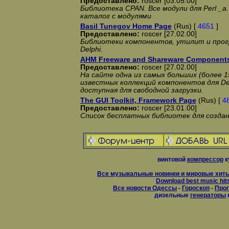
Предоставлено:
roscer [03.05.00]
Библиотека CPAN. Все модули для Perl _а
каталог с модулями
Basil Tunegov Home Page
(Rus) [
4651
]
Предоставлено:
roscer [27.02.00]
Библиотеки компонентов, утилит и прогр
Delphi.
AHM Freeware and Shareware Component
Предоставлено:
roscer [27.02.00]
На сайте одна из самых больших (более 1
известных коллекций компонентов для Delp
доступная для свободной загрузки.
The GUI Toolkit, Framework Page
(Rus) [
4
Предоставлено:
roscer [23.01.00]
Список бесплатных библиотек для созда
винтовой
компрессор
к
Все музыкальные новинки и мировые хиты
Download best music hit
Все новости Одессы
-
Гороскоп
-
Прог
дизельные
генераторы