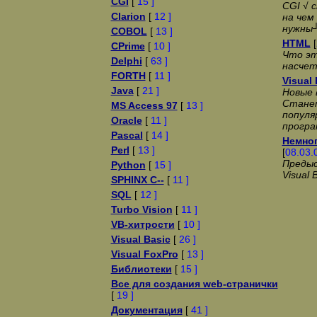
CGI
[
15 ]
CGI √ 
Clarion
[
12 ]
на чем
нужны
COBOL
[
13 ]
HTML
[
CPrime
[
10 ]
Что эт
Delphi
[
63 ]
насче
FORTH
[
11 ]
Visual 
Java
[
21 ]
Новые 
Стане
MS Access 97
[
13 ]
популя
Oracle
[
11 ]
програ
Pascal
[
14 ]
Немног
Perl
[
13 ]
[
08.03.
Предыс
Python
[
15 ]
Visual 
SPHINX C--
[
11 ]
SQL
[
12 ]
Turbo Vision
[
11 ]
VB-хитрости
[
10 ]
Visual Basic
[
26 ]
Visual FoxPro
[
13 ]
Библиотеки
[
15 ]
Все для создания web-странички
[
19 ]
Документация
[
41 ]