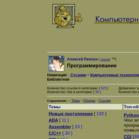
Алексей Пеклун
(
™)
roscer
Программирование
Навигация
:
Сусанин
>
Компьютерные технологи
Библиотеки
Количество ссылок в категории: [
523
]
Добавлено з
Количество тем в категории: [
35
]
Количество к
-
-
-
Темы
Обзоры
Ссылки
Содержание:
Темы
Топ-о
Новые поступления
[
132
]
Python
ADA
[
11 ]
Что эт
програ
Assembler
[
23 ]
появил
C/C++
[
20 ]
CGI
[
30