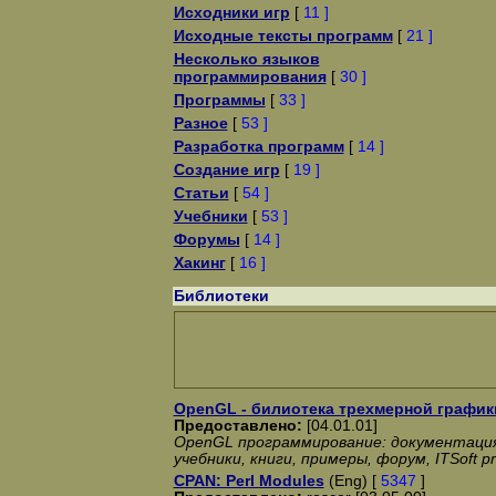
Исходники игр
[
11 ]
Исходные тексты программ
[
21 ]
Несколько языков
программирования
[
30 ]
Программы
[
33 ]
Разное
[
53 ]
Разработка программ
[
14 ]
Создание игр
[
19 ]
Статьи
[
54 ]
Учебники
[
53 ]
Форумы
[
14 ]
Хакинг
[
16 ]
Библиотеки
OpenGL - билиотека трехмерной график
Предоставлено:
[04.01.01]
OpenGL программирование: документация
учебники, книги, примеры, форум, ITSoft 
CPAN: Perl Modules
(Eng) [
5347
]