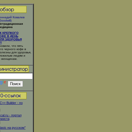
еннадий Ковалев
Goodwill)
етрадиционная
едицина
К КРЕПКОГО
ОФЕ В ДЕНЬ
ЛЯ ЗДОРОВЬЯ
!
овили, что пять
го черного кофе в
полезны для здоровья,
 пожилым людям и
 женщинам.
C++ Builder - по
]
al.ru - портал
ммиста
]
Basic на русском"
]