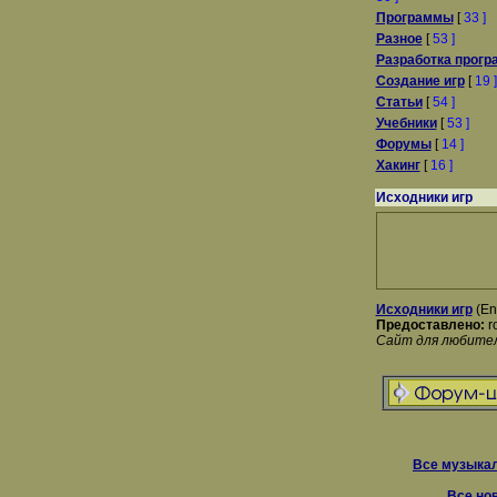
Программы
[
33 ]
Разное
[
53 ]
Разработка прогр
Создание игр
[
19 ]
Статьи
[
54 ]
Учебники
[
53 ]
Форумы
[
14 ]
Хакинг
[
16 ]
Исходники игр
Исходники игр
(En
Предоставлено:
r
Сайт для любител
Все музыкал
Все но