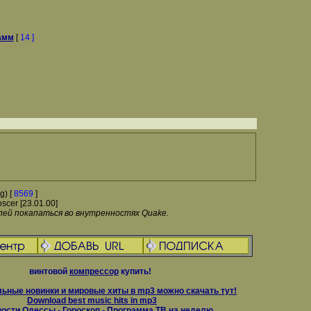
амм
[
14 ]
g) [
8569
]
oscer [23.01.00]
ей покапаться во внутренностях Quake.
винтовой
компрессор
купить!
ьные новинки и мировые хиты в mp3 можно скачать тут!
Download best music hits in mp3
вости Одессы
-
Гороскоп
-
Программа ТВ на неделю