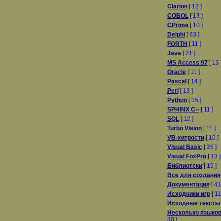
Clarion
[
12 ]
COBOL
[
13 ]
CPrime
[
10 ]
Delphi
[
63 ]
FORTH
[
11 ]
Java
[
21 ]
MS Access 97
[
13 
Oracle
[
11 ]
Pascal
[
14 ]
Perl
[
13 ]
Python
[
15 ]
SPHINX C--
[
11 ]
SQL
[
12 ]
Turbo Vision
[
11 ]
VB-хитрости
[
10 ]
Visual Basic
[
26 ]
Visual FoxPro
[
13 ]
Библиотеки
[
15 ]
Все для создания
Документация
[
41
Исходники игр
[
11
Исходные тексты
Несколько языко
30 ]