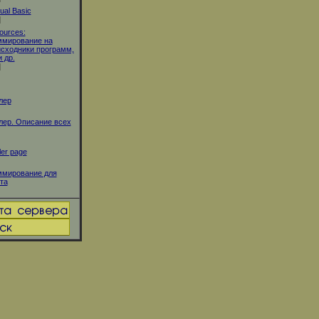
ual Basic
]
ources:
ммирование на
 исходники программ,
 др.
]
лер
ер. Описание всех
er page
ммирование для
та