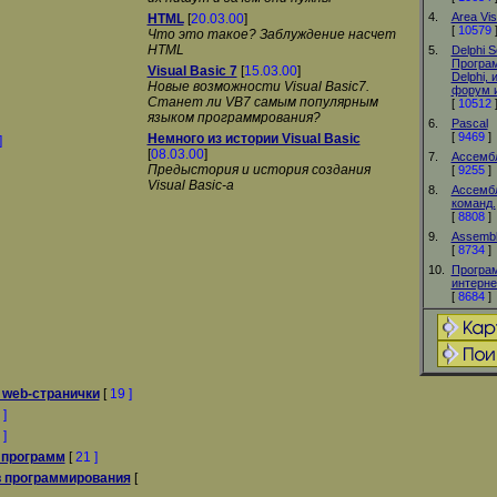
4.
Area Vis
HTML
[
20.03.00
]
[
10579
Что это такое? Заблуждение насчет
HTML
5.
Delphi S
Програ
Visual Basic 7
[
15.03.00
]
Delphi,
Новые возможности Visual Basic7.
форум и
Станет ли VB7 самым популярным
[
10512
языком программрования?
6.
Pascal
[
9469
]
Немного из истории Visual Basic
]
[
08.03.00
]
7.
Ассемб
Предыстория и история создания
[
9255
]
Visual Basic-a
8.
Ассембл
команд.
[
8808
]
9.
Assembl
[
8734
]
10.
Програ
интерне
[
8684
]
 web-странички
[
19 ]
 ]
 ]
 программ
[
21 ]
в программирования
[