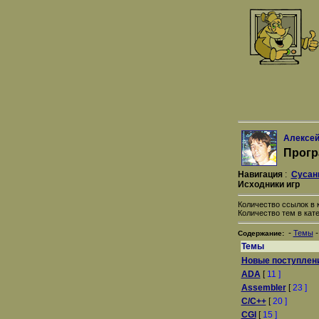
Алексей
Прогр
Навигация
:
Сусан
Исходники игр
Количество ссылок в к
Количество тем в кате
-
Темы
Содержание:
Темы
Новые поступлен
ADA
[
11 ]
Assembler
[
23 ]
C/C++
[
20 ]
CGI
[
15 ]