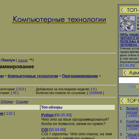
Г
(
Н
м
ПЯТЬ ЧАШЕ
ЧЕРНОГО К
ПОЛЕЗНЫ Д
ЧЕЛОВЕКА ?
Ученые устан
чашек крепко
день очень 
в том числе
 Пеклун
(
™)
roscer
беременным
[
21.01.05
]
аммирование
ин
>
Компьютерные технологии
>
Программирование
>
атегории: [
523
]
Добавлено за последнюю неделю: [
0
]
гории: [
35
]
Количество кликов по ссылкам: [
2205848
]
-
-
Обзоры
Ссылки
Топ-обзоры
1.
Borland 
русски!
ия
[
132
]
Python
[
06.05.00
]
[
14050
Что это за язык программирования?
2.
FreePasc
Когда он появился, зачем он нужен?
програ
[
13208
CGI
[
30.04.00
]
CGI √ скрипты. Что это такое, на чем
3.
"Visual 
их пишут и зачем они нужны┘
[
10654