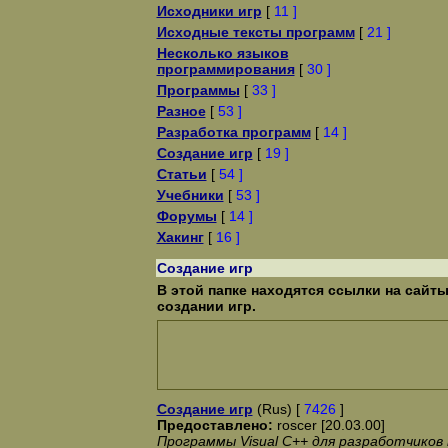
Исходники игр
[
11 ]
Исходные тексты программ
[
21 ]
Несколько языков
программирования
[
30 ]
Программы
[
33 ]
Разное
[
53 ]
Разработка программ
[
14 ]
Создание игр
[
19 ]
Статьи
[
54 ]
Учебники
[
53 ]
Форумы
[
14 ]
Хакинг
[
16 ]
Создание игр
В этой папке находятся ссылки на сай
создании игр.
Создание игр
(Rus) [
7426
]
Предоставлено:
roscer [20.03.00]
Программы Visual C++ для разработчико