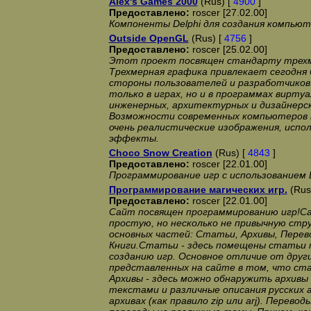
Alex's Games 2000
(Rus) [
4900
]
Предоставлено:
roscer [27.02.00]
Компоненты Delphi для создания компьют
Outside OpenGL
(Rus) [
4756
]
Предоставлено:
roscer [25.02.00]
Этот проект посвящен стандарту трехм
Трехмерная графика привлекает сегодня
стороны пользователей и разработчиков.
только в играх, но и в программах вирту
инженерных, архитектурных и дизайнерс
Возможности современных компьютеров 
очень реалистические изображения, испо
эффекты.
Choco Snow Creation
(Rus) [
4843
]
Предоставлено:
roscer [22.01.00]
Программирование игр с использованием 
Программирование магических игр.
(Rus
Предоставлено:
roscer [22.01.00]
Сайт посвящен программированию игр!С
простую, но несколько не привычную стру
основных частей: Статьи, Архивы, Перев
Книги.Статьи - здесь помещены статьи 
созданию игр. Основное отличие от друг
представленных на сайте в том, что ста
Архивы - здесь можно обнаружить архивы
текстами и различные описания русских а
архивах (как правило zip или arj). Перев