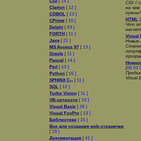
CGI
[
15 ]
CGI √ 
Clarion
[
12 ]
на чем
нужны
COBOL
[
13 ]
HTML
[
CPrime
[
10 ]
Что эт
Delphi
[
63 ]
насче
FORTH
[
11 ]
Visual 
Java
[
21 ]
Новые 
Стане
MS Access 97
[
13 ]
популя
Oracle
[
11 ]
програ
Pascal
[
14 ]
Немног
Perl
[
13 ]
[
08.03.
Предыс
Python
[
15 ]
Visual 
SPHINX C--
[
11 ]
SQL
[
12 ]
Turbo Vision
[
11 ]
VB-хитрости
[
10 ]
Visual Basic
[
26 ]
Visual FoxPro
[
13 ]
Библиотеки
[
15 ]
Все для создания web-странички
[
19 ]
Документация
[
41 ]