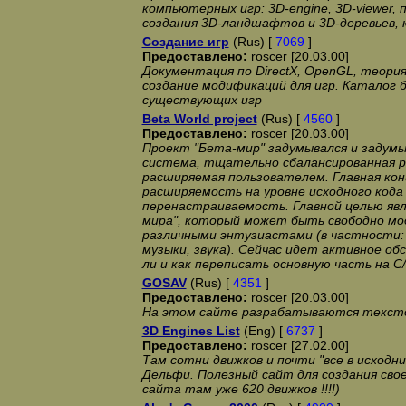
компьютерных игр: 3D-engine, 3D-viewer, 
создания 3D-ландшафтов и 3D-деревьев, 
Создание игр
(Rus) [
7069
]
Предоставлено:
roscer [20.03.00]
Документация по DirectX, OpenGL, теори
создание модификаций для игр. Каталог б
существующих игр
Beta World project
(Rus) [
4560
]
Предоставлено:
roscer [20.03.00]
Проект "Бета-мир" задумывался и задум
система, тщательно сбалансированная 
расширяемая пользователем. Главная кон
расширяемость на уровне исходного кода 
перенастраиваемость. Главной целью явл
мира", который может быть свободно мо
различными энтузиастами (в частности:
музыки, звука). Сейчас идет активное об
ли и как переписать основную часть на C
GOSAV
(Rus) [
4351
]
Предоставлено:
roscer [20.03.00]
На этом сайте разрабатываются текст
3D Engines List
(Eng) [
6737
]
Предоставлено:
roscer [27.02.00]
Там сотни движков и почти "все в исходни
Дельфи. Полезный сайт для создания своей
сайта там уже 620 движков !!!!)