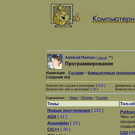
Алексей Пеклун
(
™)
roscer
Программирование
Навигация
:
Сусанин
>
Компьютерные технологи
Создание игр
Количество ссылок в категории: [
523
]
Добавлено з
Количество тем в категории: [
35
]
Количество к
-
-
-
Темы
Обзоры
Ссылки
Содержание:
Темы
Топ-о
Новые поступления
[
132
]
Python
ADA
[
11 ]
Что эт
програ
Assembler
[
23 ]
появил
C/C++
[
20 ]
CGI
[
30