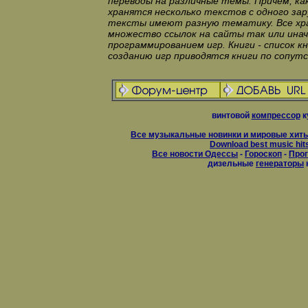
переводы на различные темы. Причем, как
хранятся несколько текстов с одного за
тексты имеют разную тематику. Все хран
множество ссылок на сайты так или инач
программированием игр. Книги - список кн
созданию игр приводятся книги по сопу
винтовой
компрессор
к
Все музыкальные новинки и мировые хиты
Download best music hit
Все новости Одессы
-
Гороскоп
-
Прог
дизельные
генераторы