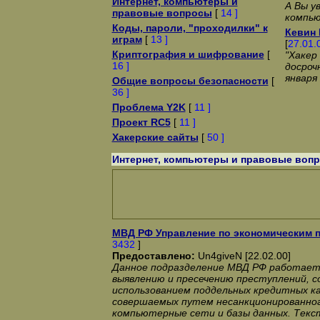
Интернет, компьютеры и
А Вы у
правовые вопросы
[
14 ]
компью
Коды, пароли, "проходилки" к
Кевин 
играм
[
13 ]
[
27.01.
Криптография и шифрование
[
"Хакер
16 ]
досроч
января 
Общие вопросы безопасности
[
36 ]
Проблема Y2K
[
11 ]
Проект RC5
[
11 ]
Хакерские сайты
[
50 ]
Интернет, компьютеры и правовые воп
МВД РФ Управление по экономическим п
3432
]
Предоставлено:
Un4giveN [22.02.00]
Данное подразделение МВД РФ работает 
выявлению и пресечению преступлений, 
использованием поддельных кредитных к
совершаемых путем несанкционированног
компьютерные сети и базы данных. Текс