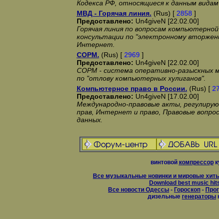
Кодекса РФ, относящиеся к данным видам
МВД - Горячая линия.
(Rus) [
2858
]
Предоставлено:
Un4giveN [22.02.00]
Горячая линия по вопросам компьютерной
консультации по "электронному вторжени
Интернет.
СОРМ.
(Rus) [
2969
]
Предоставлено:
Un4giveN [22.02.00]
СОРМ - система оперативно-разыскных м
по "отлову компьютерных хулиганов".
Компьютерное право в России.
(Rus) [
2
Предоставлено:
Un4giveN [17.02.00]
Международно-правовые акты, регулиру
прав, Интернет и право, Правовые вопрос
данных.
винтовой
компрессор
к
Все музыкальные новинки и мировые хиты
Download best music hit
Все новости Одессы
-
Гороскоп
-
Прог
дизельные
генераторы