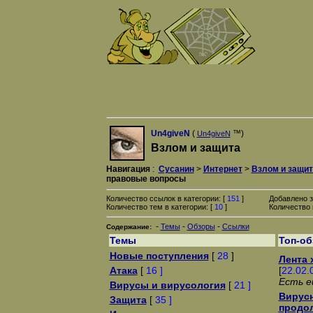
Un4giveN
(
™)
Un4giveN
Взлом и защита
Навигация
:
Сусанин
>
Интернет
>
Взлом и защит
правовые вопросы
Количество ссылок в категории: [
151
]
Добавлено з
Количество тем в категории: [
10
]
Количество 
-
-
-
Темы
Обзоры
Ссылки
Содержание:
Темы
Топ-о
Новые поступления
[
28
]
Лента 
Атака
[
16 ]
[
22.02.
Есть е
Вирусы и вирусология
[
21 ]
Вирусн
Защита
[
35 ]
продол