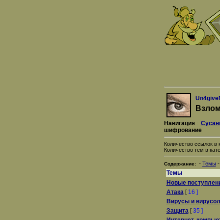
Un4giv
Взлом
Навигация
:
Сусан
шифрование
Количество ссылок в к
Количество тем в кате
-
Темы
Содержание:
Темы
Новые поступлен
Атака
[
16 ]
Вирусы и вирусол
Защита
[
35 ]