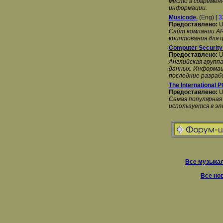
место в современ
информации.
Musicode.
(Eng) [
3
Предоставлено:
U
Сайт компании ARI
криптования для 
Computer Security
Предоставлено:
U
Английская групп
данных. Информац
последние разрабо
The International
Предоставлено:
U
Самая популярная
используется в эл
Все музыкал
Все но