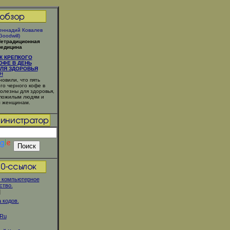
еннадий Ковалев
Goodwill)
етрадиционная
едицина
К КРЕПКОГО
ОФЕ В ДЕНЬ
ЛЯ ЗДОРОВЬЯ
!
овили, что пять
го черного кофе в
полезны для здоровья,
 пожилым людям и
 женщинам.
 компьютерное
ство.
]
 кодов.
.Ru