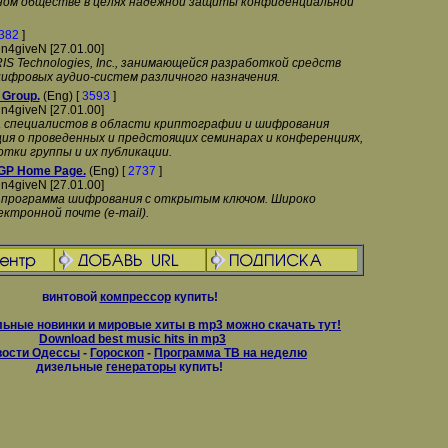
ном обществе в целях надежной защиты конфиденциальной
382
]
n4giveN [27.01.00]
S Technologies, Inc., занимающейся разработкой средств
цифровых аудио-систем различного назначения.
 Group.
(Eng) [
3593
]
n4giveN [27.01.00]
а специалистов в области криптографии и шифрования
ия о проведенных и предстоящих семинарах и конференциях,
тки группы и их публикации.
 PGP Home Page.
(Eng) [
2737
]
n4giveN [27.01.00]
 программа шифрования с открытым ключом. Широко
ектронной почте (e-mail).
винтовой
компрессор
купить!
ьные новинки и мировые хиты в mp3 можно скачать тут!
Download best music hits in mp3
вости Одессы
-
Гороскоп
-
Программа ТВ на неделю
дизельные
генераторы
купить!