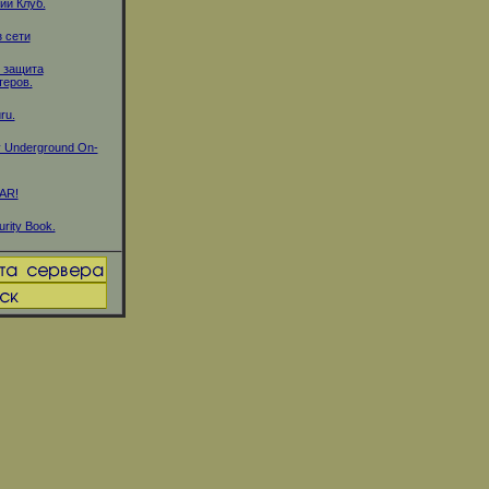
ий Клуб.
з сети
 защита
еров.
ru.
v Underground On-
WAR!
urity Book.