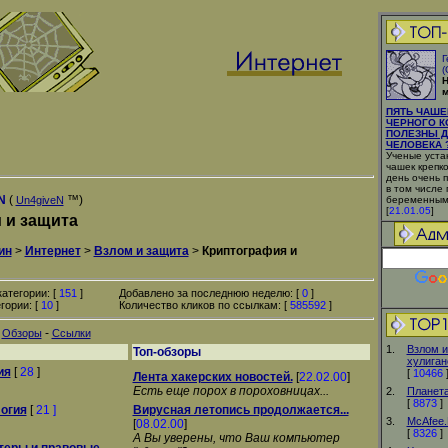
Г
(
Н
м
ПЯТЬ ЧАШЕ
ЧЕРНОГО К
ПОЛЕЗНЫ Д
ЧЕЛОВЕКА ?
Ученые устан
чашек крепко
день очень 
в том числе
eN
(
™)
Un4giveN
беременным
[
21.01.05
]
 и защита
ин
>
Интернет
>
Взлом и защита
>
Криптография и
атегории: [
151
]
Добавлено за последнюю неделю: [
0
]
гории: [
10
]
Количество кликов по ссылкам: [
585592
]
-
-
Обзоры
Ссылки
1.
Взлом и
Топ-обзоры
хулиган
ия
[
28
]
[
10466
Лента хакерских новостей.
[
22.02.00
]
Есть еще порох в пороховницах...
2.
Планета
[
8873
]
огия
[
21 ]
Вирусная летопись продолжается...
3.
McAfee
[
08.02.00
]
[
8326
]
А Вы уверены, что Ваш компьютер