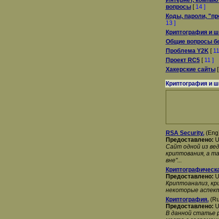
Интернет, компью
вопросы
[
14 ]
Коды, пароли, "пр
13 ]
Криптография и 
Общие вопросы б
Проблема Y2K
[
11
Проект RC5
[
11 ]
Хакерские сайты
Криптография и 
RSA Security.
(Eng)
Предоставлено:
U
Сайт одной из ве
криптования, а т
вне"...
Криптографическа
Предоставлено:
U
Криптоанализ, кр
некоторые аспект
Криптография.
(Ru
Предоставлено:
U
В данной статье 