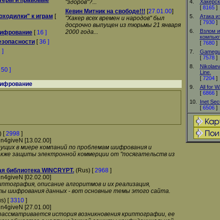
теры и правовые
"здоров"?...
4.
Хакерск
[
8165
]
Кевин Митник на свободе!!!
[
27.01.00
]
оходилки" к играм
[
5.
Атака и
"Хакер всех времен и народов" был
[
7930
]
досрочно выпущен из тюрьмы 21 января
6.
Взлом и
2000 года...
шифрование
[
16 ]
компьют
езопасности
[
36 ]
[
7680
]
 ]
7.
Gamegu
[
7578
]
8.
Nikolae
[
50 ]
Line.
[
7204
]
шифрование
9.
All for 
[
6866
]
10.
Inet Sec
[
6506
]
 [
2998
]
n4giveN [13.02.00]
дущих в миере компаний по проблемам шифрования и
акже защиты электронной коммерции от "посягательств из
я библиотека WINCRYPT.
(Rus) [
2968
]
n4giveN [02.02.00]
иптография, описание алгоритмов и их реализация,
ы шифрования данных - вот основные темы этого сайта.
s) [
3310
]
n4giveN [27.01.00]
рассматривается история возникновения криптографии, ее