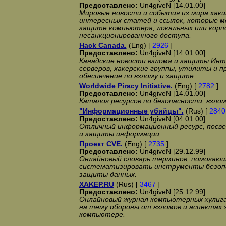
Предоставлено:
Un4giveN [14.01.00]
Мировые новости и события из мира хак
интересных статей и ссылок, которые м
защите компьютера, локальных или кор
несанкционированного доступа.
Hack Canada.
(Eng) [
2926
]
Предоставлено:
Un4giveN [14.01.00]
Канадские новости взлома и защиты Инт
серверов, хакерские группы, утилиты и 
обеспечение по взлому и защите.
Worldwide Piracy Initiative.
(Eng) [
2782
]
Предоставлено:
Un4giveN [14.01.00]
Каталог ресурсов по безопасности, взло
"Информационные убийцы".
(Rus) [
2840
Предоставлено:
Un4giveN [04.01.00]
Отличный информационный ресурс, посв
и защиты информации.
Проект CVE.
(Eng) [
2735
]
Предоставлено:
Un4giveN [29.12.99]
Онлайновый словарь терминов, помогающ
систематизировать инструменты безоп
защиты данных.
XAKEP.RU
(Rus) [
3467
]
Предоставлено:
Un4giveN [25.12.99]
Онлайновый журнал компьютерных хулиг
на тему обороны от взломов и аспектах
компьютере.