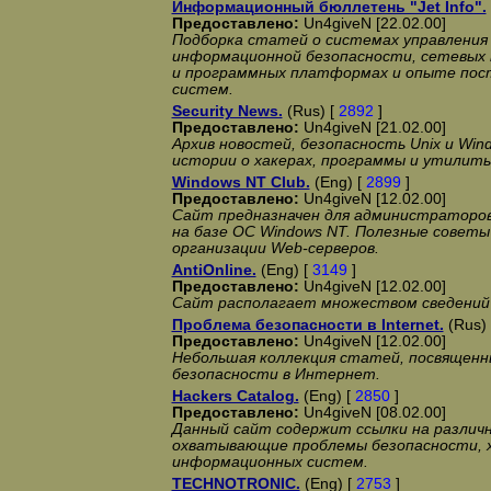
Информационный бюллетень "Jet Info".
Предоставлено:
Un4giveN [22.02.00]
Подборка статей о системах управления 
информационной безопасности, сетевых 
и программных платформах и опыте пос
систем.
Security News.
(Rus) [
2892
]
Предоставлено:
Un4giveN [21.02.00]
Архив новостей, безопасность Unix и Win
истории о хакерах, программы и утилиты
Windows NT Club.
(Eng) [
2899
]
Предоставлено:
Un4giveN [12.02.00]
Сайт предназначен для администраторов
на базе ОС Windows NT. Полезные советы
организации Web-серверов.
AntiOnline.
(Eng) [
3149
]
Предоставлено:
Un4giveN [12.02.00]
Сайт располагает множеством сведений 
Проблема безопасности в Internet.
(Rus)
Предоставлено:
Un4giveN [12.02.00]
Небольшая коллекция статей, посвященн
безопасности в Интернет.
Hackers Catalog.
(Eng) [
2850
]
Предоставлено:
Un4giveN [08.02.00]
Данный сайт содержит ссылки на различ
охватывающие проблемы безопасности, 
информационных систем.
TECHNOTRONIC.
(Eng) [
2753
]