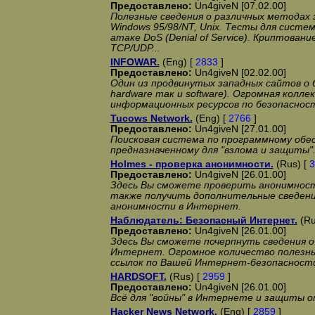
Предоставлено:
Un4giveN [07.02.00]
Полезные сведения о различных методах 
Windows 95/98/NT, Unix. Тесты для сист
атаке DoS (Denial of Service). Криптование
TCP/UDP...
INFOWAR.
(Eng) [
2833
]
Предоставлено:
Un4giveN [02.02.00]
Один из продвинутых западных сайтов о 
hardware так и software). Огромная колле
информационных ресурсов по безопаснос
Tucows Network.
(Eng) [
2766
]
Предоставлено:
Un4giveN [27.01.00]
Поисковая система по программному обес
предназначенному для "взлома и защиты"
Holmes - проверка анонимности.
(Rus) [
3
Предоставлено:
Un4giveN [26.01.00]
Здесь Вы сможете проверить анонимнос
также получить дополнительные сведени
анонимности в Интернет.
Наблюдатель: Безопасный Интернет.
(Ru
Предоставлено:
Un4giveN [26.01.00]
Здесь Вы сможете почерпнуть сведения о
Интернет. Огромное количество полезны
ссылок по Вашей Интернет-безопасност
HARDSOFT.
(Rus) [
2959
]
Предоставлено:
Un4giveN [26.01.00]
Всё для "войны" в Интернете и защиты от
Hacker News Network.
(Eng) [
2859
]