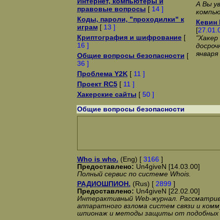
Интернет, компьютеры и
А Вы у
правовые вопросы
[
14 ]
компью
Коды, пароли, "проходилки" к
Кевин 
играм
[
13 ]
[
27.01.
Криптография и шифрование
[
"Хакер
16 ]
досроч
января 
Общие вопросы безопасности
[
36 ]
Проблема Y2K
[
11 ]
Проект RC5
[
11 ]
Хакерские сайты
[
50 ]
Общие вопросы безопасности
Who is who.
(Eng) [
3166
]
Предоставлено:
Un4giveN [14.03.00]
Полный сервис по системе Whois.
РАДИОШПИОН.
(Rus) [
2899
]
Предоставлено:
Un4giveN [22.02.00]
Интерактивный Web-журнал. Рассматри
аппаратного взлома систем связи и комм
шпионаж и методы защиты от подобных 