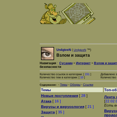
Un4giveN
(
™)
Un4giveN
Взлом и защита
Навигация
:
Сусанин
>
Интернет
>
Взлом и защит
безопасности
Количество ссылок в категории: [
151
]
Добавлено з
Количество тем в категории: [
10
]
Количество 
-
-
-
Темы
Обзоры
Ссылки
Содержание:
Темы
Топ-о
Новые поступления
[
28
]
Лента 
Атака
[
16 ]
[
22.02.
Есть е
Вирусы и вирусология
[
21 ]
Вирусн
Защита
[
35 ]
продол