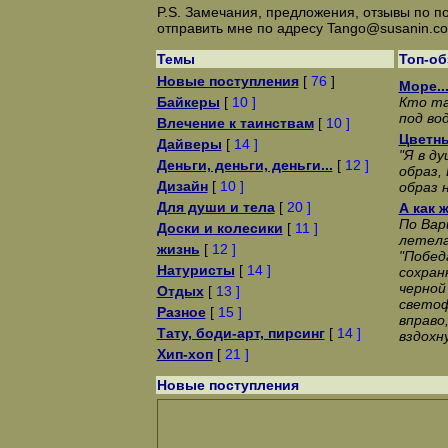
P.S. Замечания, предложения, отзывы по п
отправить мне по адресу Tango@susanin.c
Темы
Топ-о
Новые поступления
[
76
]
Море..
Байкеры
[
10 ]
Кто та
под во
Влечение к таинствам
[
10 ]
Цветны
Дайверы
[
14 ]
"Я в д
Деньги, деньги, деньги...
[
12 ]
образ,
Дизайн
[
10 ]
образ н
Для души и тела
[
20 ]
А как 
По Вар
Доски и колесики
[
11 ]
летела
жизнь
[
12 ]
"Побед
Натуристы
[
14 ]
сохран
черной
Отдых
[
13 ]
светоф
Разное
[
15 ]
вправо
Тату, боди-арт, пирсинг
[
14 ]
вздохн
Хип-хоп
[
21 ]
Новые поступления