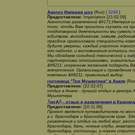
Agency Империя шоу
(Rus) [
3249
]
Предоставлено:
Imperiatsvx [13.02.09]
Агентство развлечений &#171;Империя ш
того, чтобы Вам пришлось скучать на пр
плодотворной деятельности мы сумели п
юбилярам, молодоженам, семьям, рабочим
праздник организовали специалисты комп
будьте уверены, каждый участник таког
его надолго, и воспоминания остались то
Мы обладаем солидной технической и кад
партнерскими отношениями, значительн
&#8211; искренним желанием подарить В
впечатления. Организация и проведение 
компании &#8211; правильный выбор.
гостиница "Три Мушкетера" в Анапе
(Rus
Предоставлено:
[22.02.07]
отдых в Анапе - лучший отдых в центре 
Мушкетера
╚югА╩ - отдых и развлечения в Краснод
Предоставлено:
[10.11.06]
Проект является путеводителем по мест
в г. Краснодаре и Краснодарском крае. З
развлечения и отдых на любой вкус: рест
Краснодара, бани, ночные клубы, аквапарк
Краснодара, гостиницы, а также стрипти