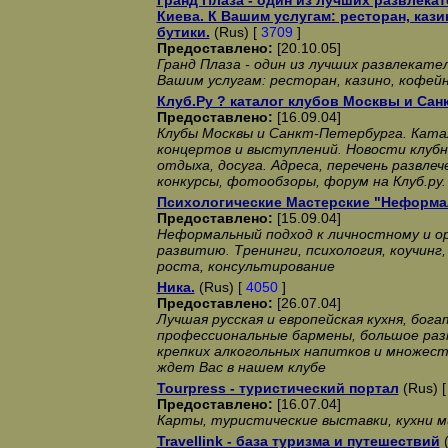
Гранд Плаза - один из лучших развлека
Киева. К Вашим услугам: ресторан, кази
бутики.
(Rus) [
3709
]
Предоставлено:
[20.10.05]
Гранд Плаза - один из лучших развлекате
Вашим услугам: ресторан, казино, кофейн
Клуб.Ру ? каталог клубов Москвы и Сан
Предоставлено:
[16.09.04]
Клубы Москвы и Санкт-Петербурга. Ката
концертов и выступлений. Новости клубн
отдыха, досуга. Адреса, перечень развлеч
конкурсы, фотообзоры, форум на Клуб.ру.
Психологические Мастерские "Неформа
Предоставлено:
[15.09.04]
Неформальный подход к личностному и о
развитию. Тренинги, психология, коучинг
роста, консультирование
Ника.
(Rus) [
4050
]
Предоставлено:
[26.07.04]
Лучшая русская и европейская кухня, бога
профессиональные бармены, большое раз
крепких алкогольных напитков и множеств
ждет Вас в нашем клубе
Tourpress - туристический портал
(Rus) 
Предоставлено:
[16.07.04]
Карты, туристические выставки, кухни м
Travellink - база туризма и путешествий
(