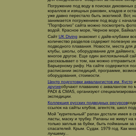
Погружение под воду в поисках диковиных 
кораллов и изящных раковин, кладов и ост
уже давно перестало быть экзотикой. Вот, 
занимается погружением под воду с начала
"Портфолио" сайта можно посмотреть фот
водой. Красное море, Черное море, Байкал.
Сайт
UK Diving
знакомит с дайв-клубами вс
количество разделов содержит полезную 
подводного плавания. Новости, места для д
клубы, школы, оборудование для дайвинга
многое другое. Еще один англоязычный са
рассказывает о том, как можно отправитьс
Барьерному рифу. На сайте содержится п
расписании экспедиций, программе, возмо
оборудования, стоимости.
Центр подготовки аквалангистов им. Кусто
другие
обучают плаванию с аквалангом по
PADI & CMAS, организуют специализирова
экспедиции.
Коллекция русских подводных ресурсов
сод
ссылок на сайты клубов, агентств, школ п
Мой "курительный" рапан достали имея в 
ласты, маску и трубку. Рапаны не живут на
только заплыв за буйки, быть пойманым за
спасателей. Крым. Судак. 1979 год. Как мно
лучшему...