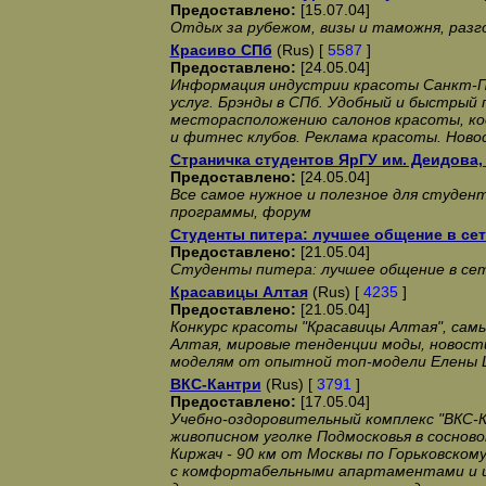
Предоставлено:
[15.07.04]
Отдых за рубежом, визы и таможня, разг
Красиво СПб
(Rus) [
5587
]
Предоставлено:
[24.05.04]
Информация индустрии красоты Санкт-П
услуг. Брэнды в СПб. Удобный и быстрый 
месторасположению салонов красоты, к
и фитнес клубов. Реклама красоты. Ново
Страничка студентов ЯрГУ им. Деидова,
Предоставлено:
[24.05.04]
Все самое нужное и полезное для студенто
программы, форум
Студенты питера: лучшее общение в се
Предоставлено:
[21.05.04]
Студенты питера: лучшее общение в се
Красавицы Алтая
(Rus) [
4235
]
Предоставлено:
[21.05.04]
Конкурс красоты "Красавицы Алтая", сам
Алтая, мировые тенденции моды, новост
моделям от опытной топ-модели Елены
ВКС-Кантри
(Rus) [
3791
]
Предоставлено:
[17.05.04]
Учебно-оздоровительный комплекс "ВКС-К
живописном уголке Подмосковья в сосново
Киржач - 90 км от Москвы по Горьковско
с комфортабельными апартаментами и ц