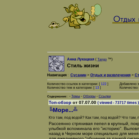
Анна Лукацкая
(
™)
Tango
Стиль жизни
Навигация
:
Сусанин
>
Отдых и развлечения
>
Ст
Количество ссылок в категории: [
122
]
Добавлено з
Количество тем в категории: [
13
]
Количество 
-
-
-
Темы
Обзоры
Ссылки
Содержание:
Топ-обзор
от 07.07.00
( viewed - 73717 times )
╚Море...╩
Кто там, под водой? Как там, под водой? Что там,
Рассеянно стряхивая пепел в крупный, пок
улыбкой вспоминала его "историю". Вылов
назад в Черном море специально для меня
для ежедневного "общения за пачкой сигарет