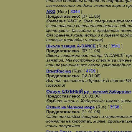
отдыха снабжены подробной информацией 
возможностях отдыха имеется карта про
AKO
(Rus) [
3344
]
Предоставлено:
[07.11.06]
Компания "АКО" г. Киев, специализируетс
изготовлении стеклопластиковых издели
мотоциклы, бассейны, телефонные полук
для хранения химических и пищевых проду
игровые площадки и прочее)
Школа танцев A-DANCE
(Rus) [
3941
]
Предоставлено:
[07.11.06]
Школа современного танца "A-DANCE" пр
занятия. Мы постоянно следим за измене
нашим ученикам все самое ультрамодное 
BrestRacing
(Rus) [
4759
]
Предоставлено:
[18.01.06]
Все про автогонки в Бресте! А так же ЧА
Новости!
Форум КЛУБНЫЙ ру - ночной Хабаровск
Предоставлено:
[16.01.06]
Клубная жизнь г. Хабаровска: ночная жизн
Отдых на Черном море
(Rus) [
3958
]
Предоставлено:
[11.01.06]
Сайт про отдых дикарем на черноморско
комнаты на курортах, жилье, оригиналь
поиск попутчика...