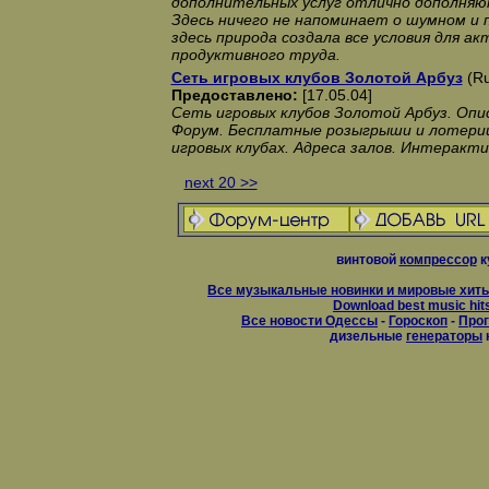
дополнительных услуг отлично дополняю
Здесь ничего не напоминает о шумном и 
здесь природа создала все условия для а
продуктивного труда.
Сеть игровых клубов Золотой Арбуз
(Ru
Предоставлено:
[17.05.04]
Сеть игровых клубов Золотой Арбуз. Опи
Форум. Бесплатные розыгрыши и лотерии
игровых клубах. Адреса залов. Интеракти
next 20 >>
винтовой
компрессор
к
Все музыкальные новинки и мировые хиты
Download best music hit
Все новости Одессы
-
Гороскоп
-
Прог
дизельные
генераторы