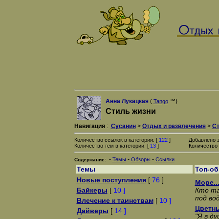
Анна Лукацкая
(
™)
Tango
Стиль жизни
Навигация
:
Сусанин
>
Отдых и развлечения
>
Ст
Количество ссылок в категории: [
122
]
Добавлено 
Количество тем в категории: [
13
]
Количество 
-
-
-
Темы
Обзоры
Ссылки
Содержание:
Темы
Топ-о
Новые поступления
[
76
]
Море..
Байкеры
[
10 ]
Кто та
под во
Влечение к таинствам
[
10 ]
Цветны
Дайверы
[
14 ]
"Я в д