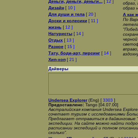
Деньги, деньги, деньги...
[
12 ]
образ,
Дизайн
[
10 ]
образ н
Для души и тела
[
20 ]
А как 
По Вар
Доски и колесики
[
11 ]
летела
жизнь
[
12 ]
"Побед
Натуристы
[
14 ]
сохран
черной
Отдых
[
13 ]
светоф
Разное
[
15 ]
вправо
Тату, боди-арт, пирсинг
[
14 ]
вздохн
Хип-хоп
[
21 ]
Дайверы
Undersea Explorer
(Eng) [
3303
]
Предоставлено:
Tango [04.07.00]
Австралийская компания Undersea Explor
сочетает туризм с исследованиями Боль
Предлагает отправиться в дайвинговые "
экспедиции. На сайте можно найти подр
расписании экспедиций и полном описании "
сколько".