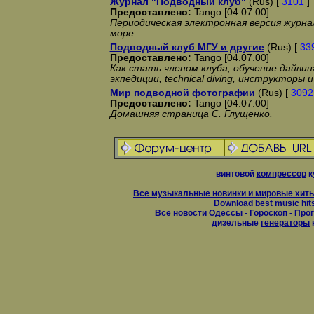
Журнал "Подводный клуб"
(Rus) [
3101
]
Предоставлено:
Tango [04.07.00]
Периодическая электронная версия журна
море.
Подводный клуб МГУ и другие
(Rus) [
33
Предоставлено:
Tango [04.07.00]
Как стать членом клуба, обучение дайвин
экпедиции, technical diving, инструкторы 
Мир подводной фотографии
(Rus) [
3092
Предоставлено:
Tango [04.07.00]
Домашняя страница С. Глущенко.
винтовой
компрессор
к
Все музыкальные новинки и мировые хиты
Download best music hit
Все новости Одессы
-
Гороскоп
-
Прог
дизельные
генераторы