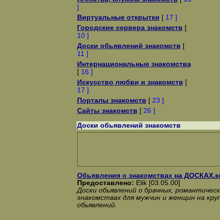
]
Виртуальные открытки
[
17 ]
Городские сервера знакомств
[
10 ]
Доски обьявлений знакомств
[
11 ]
Интернациональные знакомства
[
16 ]
Искусство любви и знакомств
[
17 ]
Порталы знакомств
[
23 ]
Сайты знакомств
[
26 ]
Доски обьявлений знакомств
Обьявления о знакомствах на ДОСКАХ.к
Предоставлено:
Elik [03.05.00]
Доски обьявлений о брачных, романтичес
знакомствах для мужчин и женщин на кру
обьявлений.