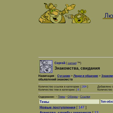
Сергей
(
™)
samael
Знакомства, свидания
Навигация
:
Сусанин
>
Люди и общение
>
Знаком
обьявлений знакомств
Количество ссылок в категории: [
204
]
Добавлено 
Количество тем в категории: [
8
]
Количество 
-
-
-
Темы
Обзоры
Ссылки
Содержание:
Темы
Топ-обз
Новые поступления
[
147
]
Агенства, службы знакомств
[
13