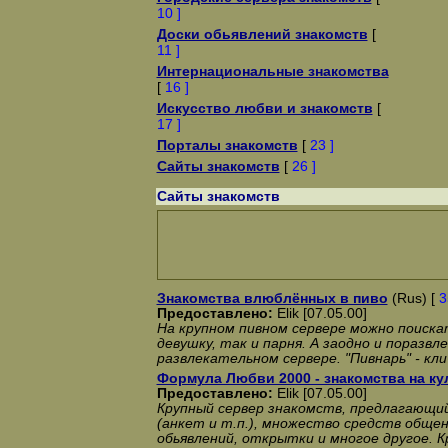
10 ]
Доски обьявлений знакомств
[
11 ]
Интернациональные знакомства
[
16 ]
Искусство любви и знакомств
[
17 ]
Порталы знакомств
[
23 ]
Сайты знакомств
[
26 ]
Сайты знакомств
Знакомства влюблённых в пиво
(Rus) [
3
Предоставлено:
Elik [07.05.00]
На крупном пивном сервере можно поискат
девушку, так и парня. А заодно и поразвл
развлекательном сервере. "Пивнарь" - кли
Формула Любви 2000 - знакомства на ку
Предоставлено:
Elik [07.05.00]
Крупный сервер знакомств, предлагающи
(анкет и т.п.), множество средств общен
обьявлений, открытки и многое другое. 