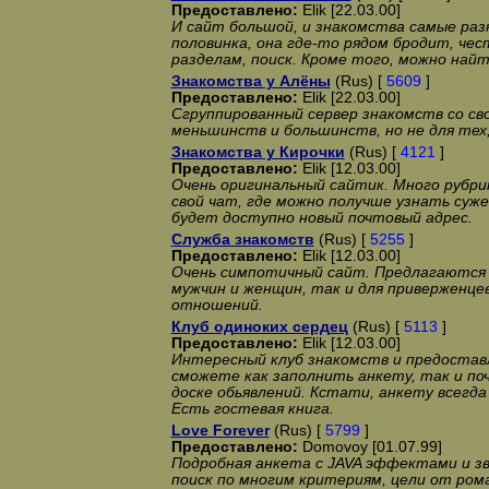
Предоставлено:
Elik [22.03.00]
И сайт большой, и знакомства самые ра
половинка, она где-то рядом бродит, чес
разделам, поиск. Кроме того, можно найт
Знакомства у Алёны
(Rus) [
5609
]
Предоставлено:
Elik [22.03.00]
Сгруппированный сервер знакомств со сво
меньшинств и большинств, но не для тех,
Знакомства у Кирочки
(Rus) [
4121
]
Предоставлено:
Elik [12.03.00]
Очень оригинальный сайтик. Много рубрик
свой чат, где можно получше узнать суж
будет доступно новый почтовый адрес.
Служба знакомств
(Rus) [
5255
]
Предоставлено:
Elik [12.03.00]
Очень симпотичный сайт. Предлагаются 
мужчин и женщин, так и для приверженц
отношений.
Клуб одиноких сердец
(Rus) [
5113
]
Предоставлено:
Elik [12.03.00]
Интересный клуб знакомств и предостав
сможете как заполнить анкету, так и п
доске обьявлений. Кстати, анкету всегд
Есть гостевая книга.
Love Forever
(Rus) [
5799
]
Предоставлено:
Domovoy [01.07.99]
Подробная анкета с JAVA эффектами и з
поиск по многим критериям, цели от ро