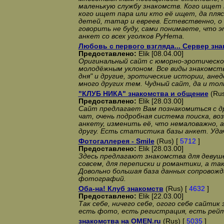
маленькую службу знакомств. Кого ищет
кого ищет пара или кто её ищет, да пля
детей, татар и евреев. Естевственно, о
говорить не буду, сами понимаете, что э
анкет со всех уголков РуНета.
Любовь с первого взгляда... Сервер зн
Предоставлено:
Elik [08.04.00]
Оригинальный сайт с юморно-эротическо
молодёжным уклоном. Все виды знакомств
дня" и другие, эротические истории, ане
много других тем. Чудный сайт, да и тол
"КЛУБ НИКА" знакомства и общение
(Rus
Предоставлено:
Elik [28.03.00]
Сайт предлагает Вам познакомиться с д
чат, очень подробная система поиска, в
анкету, изменить её, что немаловажно,
другу. Есть статистика базы анкет. Удач
Фотогаллерея - Smile
(Rus) [
5712
]
Предоставлено:
Elik [28.03.00]
Здесь предлагают знакомства для девуше
совсем, для переписки и романтики, а та
Довольно большая база данных сопровож
фотографий.
Оба-на! Клуб знакомств
(Rus) [
4632
]
Предоставлено:
Elik [22.03.00]
Так себе, ничего себе, огого себе сайтик
есть фото, есть регистрация, есть рейт
знакомства на OMEN.ru
(Rus) [
5035
]