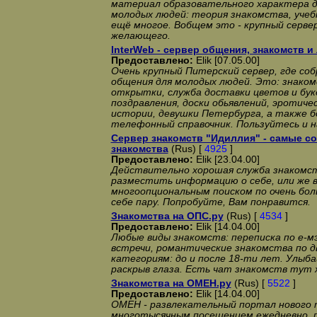
материал образовательного характера 
молодых людей: теория знакомства, учебн
ещё многое. Вобщем это - крупный серве
желающего.
InterWeb - сервер общения, знакомств 
Предоставлено:
Elik [07.05.00]
Очень крупный Питерский сервер, где со
общения для молодых людей. Это: знако
открытки, служба доставки цветов и бук
поздравления, доски обьявлений, эротиче
истории, девушки Петербурга, а также 
телефонный справочник. Пользуйтесь и 
Сервер знакомств "Идиллия" - самые с
знакомства
(Rus) [
4925
]
Предоставлено:
Elik [23.04.00]
Действительно хорошая служба знакомст
разместить информацию о себе, или же 
многоопциональным поиском по очень бол
себе пару. Попробуйте, Вам понравится.
Знакомства на ОПС.ру
(Rus) [
4534
]
Предоставлено:
Elik [14.04.00]
Любые виды знакомств: переписка по е-мэ
встречи, романтические знакомства по 
категориям: до и после 18-ти лет. Улыба
раскрыв глаза. Есть чат знакомств тут 
Знакомства на ОМЕН.ру
(Rus) [
5522
]
Предоставлено:
Elik [14.04.00]
ОМЕН - развлекательный портал нового 
многотысячным посещением ежедневно, п