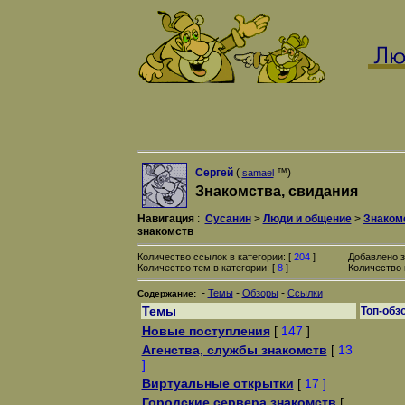
Сергей
(
™)
samael
Знакомства, свидания
Навигация
:
Сусанин
>
Люди и общение
>
Знаком
знакомств
Количество ссылок в категории: [
204
]
Добавлено з
Количество тем в категории: [
8
]
Количество 
-
-
-
Темы
Обзоры
Ссылки
Содержание:
Темы
Топ-обз
Новые поступления
[
147
]
Агенства, службы знакомств
[
13
]
Виртуальные открытки
[
17 ]
Городские сервера знакомств
[