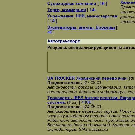
Халява
Судоходные компании
[
16 ]
Правит
Торги, коммерция
[
14 ]
наложи
Учреждения, НИИ, министерства
реализ
[
14 ]
инвест
Экспедиторы, агенты, брокеры
[
40 ]
Автотранспорт
Ресурсы, специализирующиеся на авто
UA TRUCKER Украинский перевозчик
(Rus
Предоставлено:
[27.08.01]
Автоновости, обзоры, коментарии, авто
специалистов, дорожная информация, гр
Транспорт - IRES Автоперевозки. Инфор
система.
(Rus) [
4401
]
Предоставлено:
[24.05.01]
Автомобильные перевозки грузов. Поиск 
загрузку в заданном регионе, поиск заказо
Работает автоматически, публикация и
Бесплатная доска объявлений. Каталог а
экспедиторов. SMS рассылка