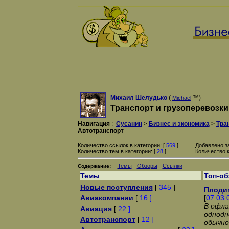
Михаил Шелудько
(
™)
Michael
Транспорт и грузоперевозки
Навигация
:
Сусанин
>
Бизнес и экономика
>
Тра
Автотранспорт
Количество ссылок в категории: [
569
]
Добавлено з
Количество тем в категории: [
28
]
Количество к
-
-
-
Темы
Обзоры
Ссылки
Содержание:
Темы
Топ-о
Новые поступления
[
345
]
Плоди
Авиакомпании
[
16 ]
[
07.03.
В офла
Авиация
[
22 ]
однодн
Автотранспорт
[
12 ]
обычно