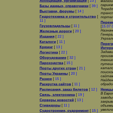
Ассоциации, организации
[
23 ]
магази
парикм
Базы данных, справочники
[
39 ]
╚пред
Выставки, форумы
[
14 ]
трансп
Гидротехника и строительство
[
портал
11 ]
Переме
Грузовладельцы
[
11 ]
[
15.07.
Назнач
Железные дороги
[
20 ]
Генера
Издания
[
22 ]
Укрзал
Каталоги
[
11 ]
Перегр
Крюинг
[
13 ]
Интерн
Задавш
Логистика
[
22 ]
произв
Оборудование
[
32 ]
техник
Пароходства
[
15 ]
путеше
катало
Порты других стран
[
21 ]
поиско
Порты Украины
[
20 ]
сайтам
Разное
[
15 ]
Найден
Раскрутка сайтов
[
11 ]
обрадо
Расписания, заказ билетов
[
12 ]
Немцы 
В Евро
Связь, электроника
[
19 ]
заводы
Серверы новостей
[
13 ]
закрыв
Стивидоры
[
11 ]
объемы
увелич
Судостроение, судоремонт
[
15 ]