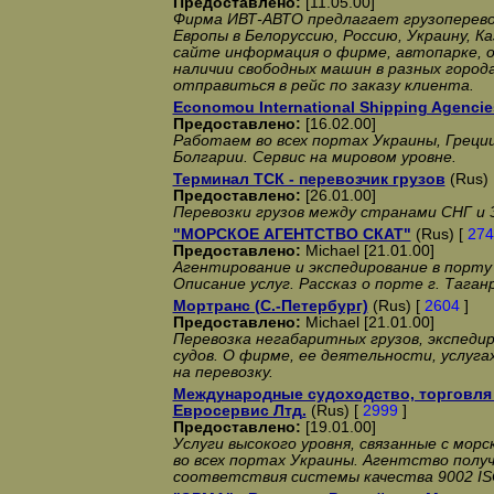
Предоставлено:
[11.05.00]
Фирма ИВТ-АВТО предлагает грузоперево
Европы в Белоруссию, Россию, Украину, К
сайте информация о фирме, автопарке, 
наличии свободных машин в разных город
отправиться в рейс по заказу клиента.
Economou International Shipping Agencie
Предоставлено:
[16.02.00]
Работаем во всех портах Украины, Греции
Болгарии. Сервис на мировом уровне.
Терминал ТСК - перевозчик грузов
(Rus) 
Предоставлено:
[26.01.00]
Перевозки грузов между странами СНГ и 
"МОРСКОЕ АГЕНТСТВО СКАТ"
(Rus) [
274
Предоставлено:
Michael [21.01.00]
Агентирование и экспедирование в порту
Описание услуг. Рассказ о порте г. Таган
Мортранс (С.-Петербург)
(Rus) [
2604
]
Предоставлено:
Michael [21.01.00]
Перевозка негабаритных грузов, экспеди
судов. О фирме, ее деятельности, услуга
на перевозку.
Международные судоходство, торговля 
Евросервис Лтд.
(Rus) [
2999
]
Предоставлено:
[19.01.00]
Услуги высокого уровня, связанные с мор
во всех портах Украины. Агентство пол
соответствия системы качества 9002 IS