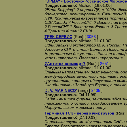
"ЭРМА" - Восточно-Российское Морское
Предоставлено:
Michael [18.01.00]
?Erma Shipping? ? порты ДВ, с 1992г. Экс
брокерство, агентирование. Свой лесной
NYK. КонтейнерыГенгрузы через порты ДВ
СШАКанада ? РоссияСНГ ? Восточная Евро
? РоссияСНГ ? Восточная Европа. 3.Тран
4.Транзит Китай ? США.
ТРЕК СЕРВИС
(Rus) [
3053
]
Предоставлено:
Michael [11.01.00]
Официальный экспедитор МПС России. Пе
дорогами СНГ и стран Балтии. Новости ж
Нормативные документы. Расчет тарифо
через интернет. Полезная информация.
?Автотехноимпорт?
(Rus) [
2651
]
Предоставлено:
Michael [11.01.00]
Главным направлением деятельности орг
международные автотранспортные перев
грузопотоки, которые обслуживает компа
Скандинавию и Западную Европу, а также
'J. V. MARINECO'
(Eng) [
2435
]
Предоставлено:
[04.11.99]
Сайт - визитка фирмы, занимающейся эк
таможенной очисткой, складированием гру
Мариупольском морском порту.
Терминал ТСК - перевозчик грузов
(Rus) 
Предоставлено:
[27.10.99]
Перевозки грузов между странами СНГ и
Европы. Возможность заказать перевозк