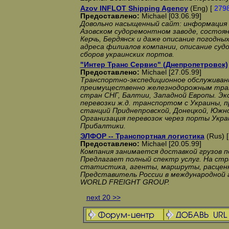
Azov INFLOT Shipping Agency
(Eng) [
279
Предоставлено:
Michael [03.06.99]
Довольно насыщенный сайт: информация 
Азовском судоремонтном заводе, состоя
Керчь, Бердянск и даже описание погодны
адреса филиалов компании, описание суд
сборов украинских портов.
"Интер Транс Сервис" (Днепропетровск)
Предоставлено:
Michael [27.05.99]
Транспортно-экспедиционное обслуживани
преимущественно железнодорожным тра
стран СНГ, Балтии, Западной Европы. Э
перевозки ж.д. транспортом с Украины, 
станций Приднепровской, Донецкой, Южно
Организация перевозок через порты Укра
Прибалтики.
ЭЛФОР -- Транспортная логистика
(Rus) 
Предоставлено:
Michael [20.05.99]
Компания занимается доставкой грузов п
Предлагает полный спектр услуг. На стра
статистика, агенты, маршруты, расценки
Представитель России в международной 
WORLD FREIGHT GROUP.
next 20 >>