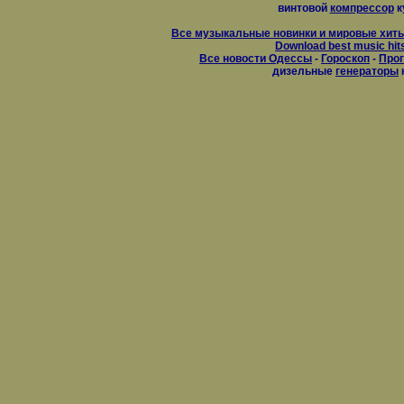
винтовой
компрессор
к
Все музыкальные новинки и мировые хиты
Download best music hit
Все новости Одессы
-
Гороскоп
-
Прог
дизельные
генераторы