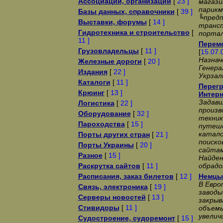
Ассоциации, организации
[
23 ]
магази
парикм
Базы данных, справочники
[
39 ]
╚пред
Выставки, форумы
[
14 ]
трансп
Гидротехника и строительство
[
портал
11 ]
Переме
Грузовладельцы
[
11 ]
[
15.07.
Назнач
Железные дороги
[
20 ]
Генера
Издания
[
22 ]
Укрзал
Каталоги
[
11 ]
Перегр
Крюинг
[
13 ]
Интерн
Задавш
Логистика
[
22 ]
произв
Оборудование
[
32 ]
техник
Пароходства
[
15 ]
путеше
катало
Порты других стран
[
21 ]
поиско
Порты Украины
[
20 ]
сайтам
Разное
[
15 ]
Найден
Раскрутка сайтов
[
11 ]
обрадо
Расписания, заказ билетов
[
12 ]
Немцы 
В Евро
Связь, электроника
[
19 ]
заводы
Серверы новостей
[
13 ]
закрыв
Стивидоры
[
11 ]
объемы
увелич
Судостроение, судоремонт
[
15 ]