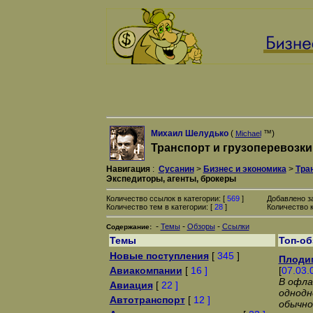
Михаил Шелудько
(
™)
Michael
Транспорт и грузоперевозки
Навигация
:
Сусанин
>
Бизнес и экономика
>
Тра
Экспедиторы, агенты, брокеры
Количество ссылок в категории: [
569
]
Добавлено з
Количество тем в категории: [
28
]
Количество к
-
-
-
Темы
Обзоры
Ссылки
Содержание:
Темы
Топ-о
Новые поступления
[
345
]
Плоди
Авиакомпании
[
16 ]
[
07.03.
В офла
Авиация
[
22 ]
однодн
Автотранспорт
[
12 ]
обычно