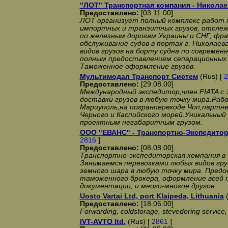
"ЛОТ" Транспортная компания - Николае
Предоставлено:
[03.11.00]
ЛОТ организует полный комплекс работ п
импортных и транзитных грузов, отслеж
по железным дорогам Украины и СНГ, фр
обслуживание судов в портах г. Николаева
видов грузов на борту судна по современ
полным предоставлением сепарационных 
Таможенное оформление грузов.
Мультимодал Транспорт Систем
(Rus) [
2
Предоставлено:
[29.08.00]
Международный экспедитор,член FIATA с 
доставки грузов в любую точку мира.Раб
Мариуполь,на погранпереходе Чоп,партне
Черного и Каспийского морей.Уникальный
проектным негабаритным грузом.
ООО "ЕВАНС" - Транспортно-Экспедитор
2816
]
Предоставлено:
[08.08.00]
Транспортно-экспедиторская компания в 
Занимаемся перевозками любых видов гру
земного шара в любую точку мира. Предо
таможенного брокера, оформление всей
документации, и много-многое другое.
Uosto Vartai Ltd, port Klaipeda, Lithuania
(
Предоставлено:
[18.06.00]
Forwarding, coldstorage, stevedoring service,
IVT-AVTO ltd.
(Rus) [
2861
]