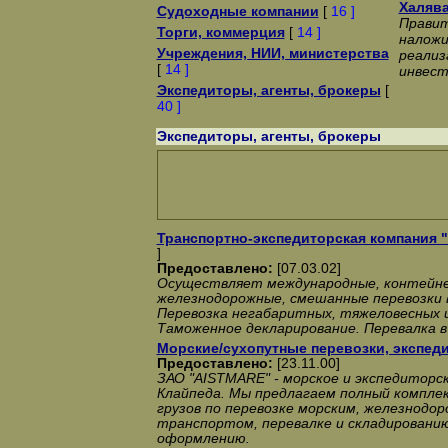
Халява
Судоходные компании
[
16 ]
Правит
Торги, коммерция
[
14 ]
наложи
Учреждения, НИИ, министерства
реализ
[
14 ]
инвест
Экспедиторы, агенты, брокеры
[
40 ]
Экспедиторы, агенты, брокеры
Транспортно-экспедиторская компания 
]
Предоставлено:
[07.03.02]
Осуществляет международные, контейне
железнодорожные, смешанные перевозки вс
Перевозка негабаритных, тяжеловесных и
Таможенное декларирование. Перевалка в
Морские/сухопутные перевозки, экспед
Предоставлено:
[23.11.00]
ЗАО "AISTMARE" - морское и экспедиторс
Клайпеда. Мы предлагаем полный комплекс
грузов по перевозке морским, железнод
транспортом, перевалке и складировани
оформлению.