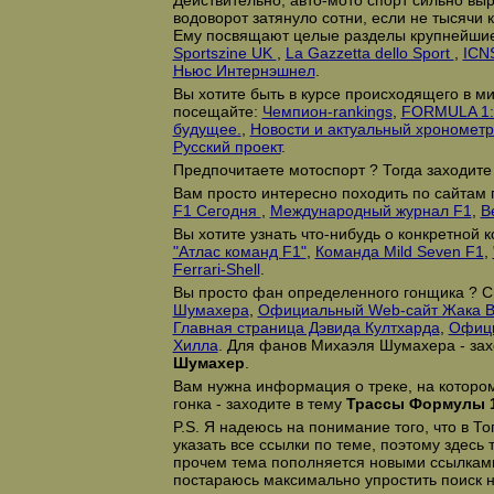
Действительно, авто-мото спорт сильно выр
водоворот затянуло сотни, если не тысячи
Ему посвящают целые разделы крупнейшие
Sportszine UK
,
La Gazzetta dello Sport
,
ICN
Ньюс Интернэшнел
.
Вы хотите быть в курсе происходящего в ми
посещайте:
Чемпион-rankings
,
FORMULA 1:
будущее.
,
Новости и актуальный хрономет
Русский проект
.
Предпочитаете мотоспорт ? Тогда заходите
Вам просто интересно походить по сайтам 
F1 Сегодня
,
Международный журнал F1
,
В
Вы хотите узнать что-нибудь о конкретной 
"Атлас команд F1"
,
Команда Mild Seven F1
,
Ferrari-Shell
.
Вы просто фан определенного гонщика ? 
Шумахера
,
Официальный Web-сайт Жака В
Главная страница Дэвида Култхарда
,
Офици
Хилла
. Для фанов Михаэля Шумахера - зах
Шумахер
.
Вам нужна информация о треке, на которо
гонка - заходите в тему
Трассы Формулы 
P.S. Я надеюсь на понимание того, что в Т
указать все ссылки по теме, поэтому здесь
прочем тема пополняется новыми ссылками
постараюсь максимально упростить поиск