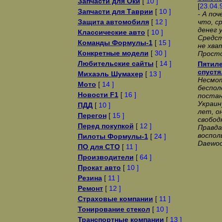
Запчасти для Оки
[
10 ]
[
23.04.
Запчасти для Таврии
[
10 ]
- А по
Защита автомобиля
[
12 ]
что, с
денег 
Классические авто
[
10 ]
Сpедст
Команды Формулы-1
[
15 ]
не хва
Конкретные модели
[
30 ]
Пpосто
Любительские сайты
[
14 ]
Пятиле
спустя
Михаэль Шумахер
[
13 ]
Несмот
Мото
[
14 ]
беспол
Новости F1
[
16 ]
постан
Украин
ПДД
[
10 ]
лет, о
Перегон
[
15 ]
свобод
Перед покупкой
[
12 ]
Правда
воспол
Пилоты Формулы-1
[
24 ]
Daewoo
ПО для СТО
[
11 ]
Производители
[
64 ]
Прокат авто
[
10 ]
Резина
[
11 ]
Ремонт
[
12 ]
Страховые компании
[
11 ]
Тонирование стекол
[
10 ]
Транспортные компании
[
13 ]