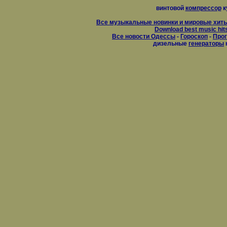
винтовой
компрессор
к
Все музыкальные новинки и мировые хиты
Download best music hit
Все новости Одессы
-
Гороскоп
-
Прог
дизельные
генераторы