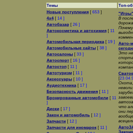
Темы
Топ-о
Новые поступления
[
653
]
"Игры"
4x4
[
14 ]
В посл
дорожа
Автобазар
[
26 ]
Почему
Автокосметика и автохимия
[
11
выгодн
]
коммен
Автомобильная периодика
[
19 ]
Авто-м
Автомобильные сайты
[
38 ]
сегодн
Это не
Автосалоны
[
33 ]
спорта
Автоспорт
[
16 ]
которо
Автостоп
[
11 ]
компан
Автотуризм
[
11 ]
Сватов
[
23.04.
Аксессуары
[
10 ]
Охота,
Аудиотехника
[
17 ]
неволи
Безопасность движения
[
11 ]
заpyбе
завоев
Бронированные автомобили
[
11
автоза
]
что а
Диски
[
17 ]
они пе
Закон и автомобиль
[
12 ]
вообще
всецел
Запчасти
[
12 ]
АвтоЗА
Запчасти для иномарок
[
11 ]
Законо