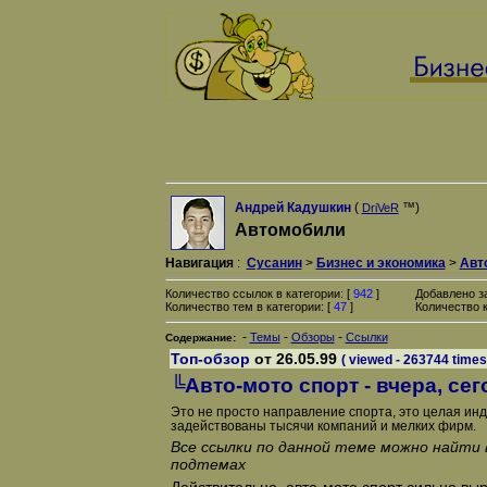
Андрей Кадушкин
(
™)
DriVeR
Автомобили
Навигация
:
Сусанин
>
Бизнес и экономика
>
Авт
Количество ссылок в категории: [
942
]
Добавлено з
Количество тем в категории: [
47
]
Количество к
-
-
-
Темы
Обзоры
Ссылки
Содержание:
Топ-обзор
от 26.05.99
( viewed - 263744 times
╚Авто-мото спорт - вчера, сег
Это не просто направление спорта, это целая инд
задействованы тысячи компаний и мелких фирм.
Все ссылки по данной теме можно найти
подтемах