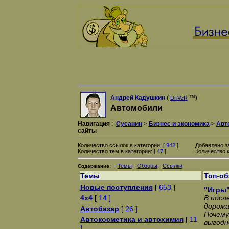
Андрей Кадушкин
(
™)
DriVeR
Автомобили
Навигация
:
Сусанин
>
Бизнес и экономика
>
Авт
сайты
Количество ссылок в категории: [
942
]
Добавлено з
Количество тем в категории: [
47
]
Количество к
-
-
-
Темы
Обзоры
Ссылки
Содержание:
Темы
Топ-о
Новые поступления
[
653
]
"Игры"
4x4
[
14 ]
В посл
дорожа
Автобазар
[
26 ]
Почему
Автокосметика и автохимия
[
11
выгодн
]