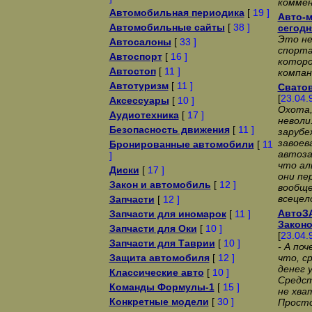
коммен
Автомобильная периодика
[
19 ]
Авто-м
Автомобильные сайты
[
38 ]
сегодн
Это не
Автосалоны
[
33 ]
спорта
Автоспорт
[
16 ]
которо
Автостоп
[
11 ]
компан
Автотуризм
[
11 ]
Сватов
[
23.04.
Аксессуары
[
10 ]
Охота,
Аудиотехника
[
17 ]
неволи
Безопасность движения
[
11 ]
заpyбе
завоев
Бронированные автомобили
[
11
автоза
]
что а
Диски
[
17 ]
они пе
Закон и автомобиль
[
12 ]
вообще
всецел
Запчасти
[
12 ]
АвтоЗА
Запчасти для иномарок
[
11 ]
Законо
Запчасти для Оки
[
10 ]
[
23.04.
Запчасти для Таврии
[
10 ]
- А по
Защита автомобиля
[
12 ]
что, с
денег 
Классические авто
[
10 ]
Сpедст
Команды Формулы-1
[
15 ]
не хва
Конкретные модели
[
30 ]
Пpосто