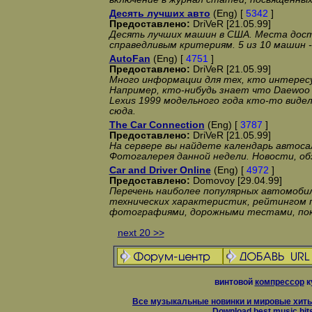
Десять лучших авто
(Eng) [
5342
]
Предоставлено:
DriVeR [21.05.99]
Десять лучших машин в США. Места дос
справедливым критериям. 5 из 10 машин 
AutoFan
(Eng) [
4751
]
Предоставлено:
DriVeR [21.05.99]
Много информации для тех, кто интерес
Например, кто-нибудь знает что Daewoo
Lexus 1999 модельного года кто-то видел
сюда.
The Car Connection
(Eng) [
3787
]
Предоставлено:
DriVeR [21.05.99]
На сервере вы найдете календарь автоса
Фотогалерея данной недели. Новости, об
Car and Driver Online
(Eng) [
4972
]
Предоставлено:
Domovoy [29.04.99]
Перечень наиболее популярных автомобил
технических характеристик, рейтингом 
фотографиями, дорожными тестами, пок
next 20 >>
винтовой
компрессор
к
Все музыкальные новинки и мировые хиты
Download best music hit