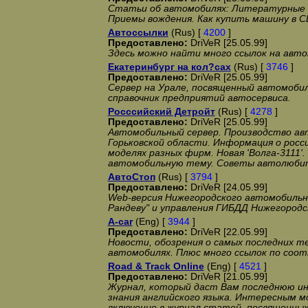
Статьи об автомобилях: Литературные п
Приемы вождения. Как купить машину в С
Автоссылки
(Rus) [
4200
]
Предоставлено:
DriVeR [25.05.99]
Здесь можно найти много ссылок на авт
Екатеринбург на кол?сах
(Rus) [
3746
]
Предоставлено:
DriVeR [25.05.99]
Сервер на Урале, посвященный автомобил
справочник предприятий автосервиса.
Росссийский Детройт
(Rus) [
4278
]
Предоставлено:
DriVeR [25.05.99]
Автомобильный сервер. Производство ав
Горьковской области. Информация о росс
моделях разных фирм. Новая 'Волга-3111
автомобильную тему. Советы автолюби
АвтоСтоп
(Rus) [
3794
]
Предоставлено:
DriVeR [24.05.99]
Web-версия Нижегородского автомобильн
Рандеву" и управления ГИБДД Нижегородс
A-car
(Eng) [
3944
]
Предоставлено:
DriVeR [22.05.99]
Новости, обозрения о самых последних те
автомобилях. Плюс много ссылок по со
Road & Track Online
(Eng) [
4521
]
Предоставлено:
DriVeR [21.05.99]
Журнал, который даст Вам последнюю ин
знания английского языка. Интересным 
включение в журнал статей, посвященных