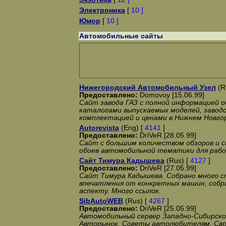
Электроника
[
10 ]
Юмор
[
10 ]
Автомобильные сайты
Нижегородский Автомобильный Узел
(R
Предоставлено:
Domovoy [15.06.99]
Сайт завода ГАЗ с полной информацией о
каталогами выпускаемых моделей, заводс
комплектацией и ценами в Нижнем Новго
Autorevista
(Eng) [
4141
]
Предоставлено:
DriVeR [28.05.99]
Сайт с большим количеством обзоров и 
обоев автомобильной тематики для рабо
Сайт Тимура Кадышева
(Rus) [
4127
]
Предоставлено:
DriVeR [27.05.99]
Сайт Тимура Кадышева. Собрано много с
впечатления от конкретных машин, собр
аспекту. Много ссылок.
SibAutoWEB
(Rus) [
4267
]
Предоставлено:
DriVeR [25.05.99]
Автомобильный сервер Западно-Сибирско
Авторынок, Советы автолюбителям, Сво