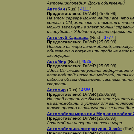
Автоэнциклопедия, Доска объявлений.
Автобан
(Rus) [
4111
]
Предоставлено:
DriVeR [25.05.99]
На этом сервере можно найти все, что к
колеса, ГСМ, матчасть, таможня и много
можно заглянуть в электронный справочн
и зарубежья. Удобно и красиво оформленн
Автоклуб Каравана
(Rus) [
3777
]
Предоставлено:
DriVeR [25.05.99]
Новости из мира автомобилей, автоакус
объявления о покупке или продаже автом
аксесуаров.
АвтоМир
(Rus) [
4525
]
Предоставлено:
DriVeR [25.05.99]
Здесь Вы сможете узнать информацию о 
автомобилей: название моделей, типы ку
рабочий объем двигателя, система питан
скорость.
Автомир
(Rus) [
4686
]
Предоставлено:
DriVeR [25.05.99]
На этой страничке Вы сможете узнать а
на автомобили, о услугах для авто любит
также просто ознакоминться с последни
Автомобили мира или Мир автомобиле
Предоставлено:
DriVeR [25.05.99]
Автомобили наверное со всего мира.
Автомобильно-литературный сайт
(Rus)
Предоставлено:
DriVeR [25.05.99]