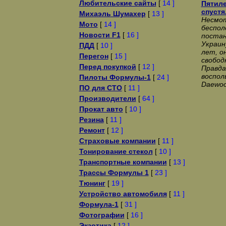
Любительские сайты
[
14 ]
Пятиле
спустя
Михаэль Шумахер
[
13 ]
Несмот
Мото
[
14 ]
беспол
Новости F1
[
16 ]
постан
Украин
ПДД
[
10 ]
лет, о
Перегон
[
15 ]
свобод
Перед покупкой
[
12 ]
Правда
воспол
Пилоты Формулы-1
[
24 ]
Daewoo
ПО для СТО
[
11 ]
Производители
[
64 ]
Прокат авто
[
10 ]
Резина
[
11 ]
Ремонт
[
12 ]
Страховые компании
[
11 ]
Тонирование стекол
[
10 ]
Транспортные компании
[
13 ]
Трассы Формулы 1
[
23 ]
Тюнинг
[
19 ]
Устройство автомобиля
[
11 ]
Формула-1
[
31 ]
Фотографии
[
16 ]
Экзотика
[
12 ]