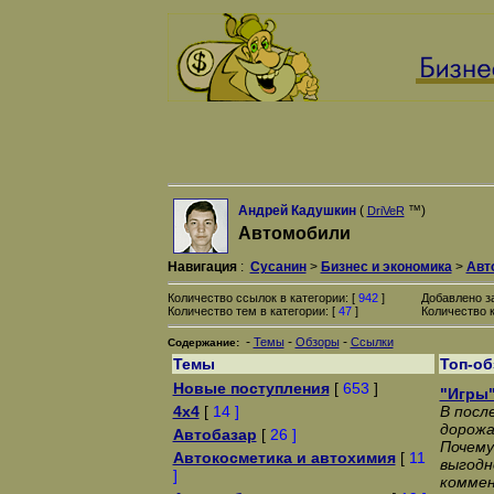
Андрей Кадушкин
(
™)
DriVeR
Автомобили
Навигация
:
Сусанин
>
Бизнес и экономика
>
Авт
Количество ссылок в категории: [
942
]
Добавлено з
Количество тем в категории: [
47
]
Количество к
-
-
-
Темы
Обзоры
Ссылки
Содержание:
Темы
Топ-о
Новые поступления
[
653
]
"Игры"
4x4
[
14 ]
В посл
дорожа
Автобазар
[
26 ]
Почему
Автокосметика и автохимия
[
11
выгодн
]
коммен