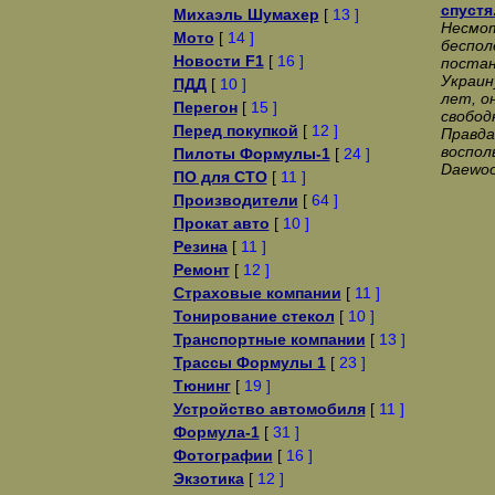
спустя
Михаэль Шумахер
[
13 ]
Несмот
Мото
[
14 ]
беспол
Новости F1
[
16 ]
постан
Украин
ПДД
[
10 ]
лет, о
Перегон
[
15 ]
свобод
Перед покупкой
[
12 ]
Правда
воспол
Пилоты Формулы-1
[
24 ]
Daewoo
ПО для СТО
[
11 ]
Производители
[
64 ]
Прокат авто
[
10 ]
Резина
[
11 ]
Ремонт
[
12 ]
Страховые компании
[
11 ]
Тонирование стекол
[
10 ]
Транспортные компании
[
13 ]
Трассы Формулы 1
[
23 ]
Тюнинг
[
19 ]
Устройство автомобиля
[
11 ]
Формула-1
[
31 ]
Фотографии
[
16 ]
Экзотика
[
12 ]