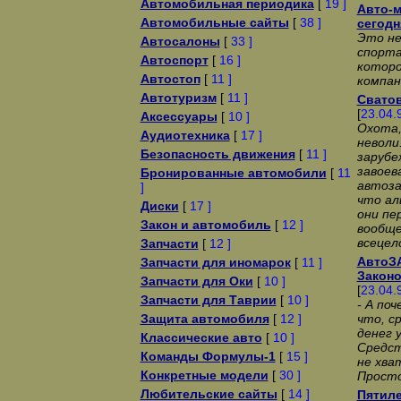
Автомобильная периодика
[
19 ]
Авто-м
Автомобильные сайты
[
38 ]
сегодн
Это не
Автосалоны
[
33 ]
спорта
Автоспорт
[
16 ]
которо
Автостоп
[
11 ]
компан
Автотуризм
[
11 ]
Сватов
[
23.04.
Аксессуары
[
10 ]
Охота,
Аудиотехника
[
17 ]
неволи
Безопасность движения
[
11 ]
заpyбе
завоев
Бронированные автомобили
[
11
автоза
]
что а
Диски
[
17 ]
они пе
Закон и автомобиль
[
12 ]
вообще
всецел
Запчасти
[
12 ]
АвтоЗА
Запчасти для иномарок
[
11 ]
Законо
Запчасти для Оки
[
10 ]
[
23.04.
Запчасти для Таврии
[
10 ]
- А по
Защита автомобиля
[
12 ]
что, с
денег 
Классические авто
[
10 ]
Сpедст
Команды Формулы-1
[
15 ]
не хва
Конкретные модели
[
30 ]
Пpосто
Любительские сайты
[
14 ]
Пятиле