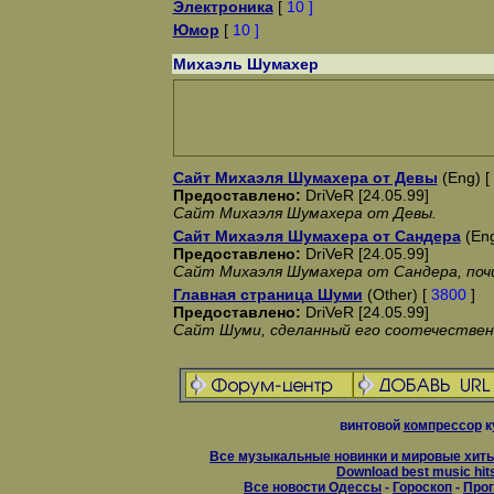
Электроника
[
10 ]
Юмор
[
10 ]
Михаэль Шумахер
Сайт Михаэля Шумахера от Девы
(Eng) [
Предоставлено:
DriVeR [24.05.99]
Сайт Михаэля Шумахера от Девы.
Сайт Михаэля Шумахера от Сандера
(Eng
Предоставлено:
DriVeR [24.05.99]
Сайт Михаэля Шумахера от Сандера, по
Главная страница Шуми
(Other) [
3800
]
Предоставлено:
DriVeR [24.05.99]
Сайт Шуми, сделанный его соотечествен
винтовой
компрессор
к
Все музыкальные новинки и мировые хиты
Download best music hit
Все новости Одессы
-
Гороскоп
-
Прог