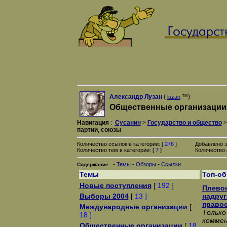
Александр Лузан
(
™)
luzan
Общественные организации,
Навигация
:
Сусанин
>
Государство и общество
партии, союзы
Количество ссылок в категории: [
276
]
Добавлено з
Количество тем в категории: [
7
]
Количество 
-
-
-
Темы
Обзоры
Ссылки
Содержание:
Темы
Топ-о
Новые поступления
[
192
]
Плевок
Выборы 2004
[
13 ]
надруг
право
Международные организации
[
Только
18 ]
коммен
Общественные организации
[
18