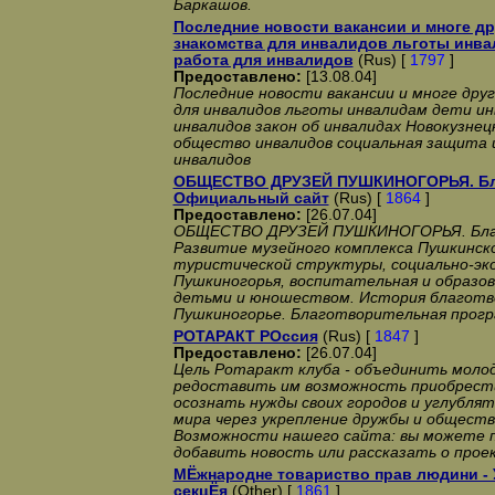
Баркашов.
Последние новости вакансии и многе д
знакомства для инвалидов льготы инв
работа для инвалидов
(Rus) [
1797
]
Предоставлено:
[13.08.04]
Последние новости вакансии и многе дру
для инвалидов льготы инвалидам дети и
инвалидов закон об инвалидах Новокузнец
общество инвалидов социальная защита 
инвалидов
ОБЩЕСТВО ДРУЗЕЙ ПУШКИНОГОРЬЯ. Бл
Официальный сайт
(Rus) [
1864
]
Предоставлено:
[26.07.04]
ОБЩЕСТВО ДРУЗЕЙ ПУШКИНОГОРЬЯ. Бла
Развитие музейного комплекса Пушкинско
туристической структуры, социально-эк
Пушкиногорья, воспитательная и образо
детьми и юношеством. История благотв
Пушкиногорье. Благотворительная прог
РОТАРАКТ РОссия
(Rus) [
1847
]
Предоставлено:
[26.07.04]
Цель Ротаракт клуба - объединить молод
редоставить им возможность приобрест
осознать нужды своих городов и углубля
мира через укрепление дружбы и обществ
Возможности нашего сайта: вы можете п
добавить новость или рассказать о прое
МЁжнародне товариство прав людини - 
секцЁя
(Other) [
1861
]