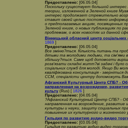
Предоставлено:
[06.05.04]
Поскольку существует большой интерес 
теории, изложенной в Зеленой книге Му
интерес продолжает стремительно возр
ставит своей целью постоянно информи
о предполагаемых акциях, посвященных 
Зеленой книге, о новых публикациях по 
проблемам, о всех новостях из данной сф
Вiнницький обласний центр соцiальних 
1869
]
Предоставлено:
[06.05.04]
Все змiню?ться. Кiлькiсть питань та про
дiтьми та молодими людьми, та сiм'ями в
збiльшу?ться. Саме щоб допомогти вирiш
розв'язати складнi житт?вi задачi i було
соцiальних служб для молодi. Якщо Ви мол
квалiфiкована консультацiя - звернiться 
ССМ, спецiалiсти центру допоможуть Ва
Афганский Культурный Центр СПБ? - Об
направленная на возрождение, развити
культу
(Rus) [
1826
]
Предоставлено:
[04.05.04]
?Афганский Культурный Центр СПБ? - Об
направленная на возрождение, развитие 
культуры и науки, защиту социальных пр
повышение их культурного и жизненного у
Гильдия по развитию аудио-видео торг
Предоставлено:
[03.05.04]
Гильдия по развитию аудио-видео торгов