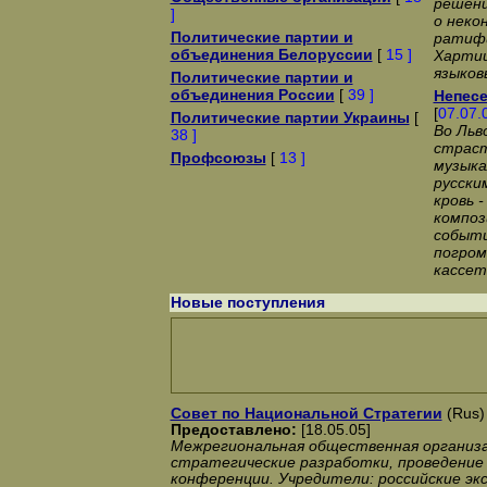
решени
]
о неко
Политические партии и
ратифи
объединения Белоруссии
[
15 ]
Хартии
языков
Политические партии и
объединения России
[
39 ]
Непесе
[
07.07.
Политические партии Украины
[
Во Льв
38 ]
страст
Профсоюзы
[
13 ]
музыка
русски
кровь 
композ
событи
погром
кассет
Новые поступления
Совет по Национальной Стратегии
(Rus)
Предоставлено:
[18.05.05]
Межрегиональная общественная организа
стратегические разработки, проведение 
конференции. Учредители: российские эк