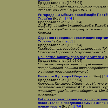
Предоставлено:
[19.07.04]
ОфЁцЁйний сайт мЁжнародного товарист
Укра©нсько© секцЁ© (МТПЛ-УС)
Ужгородська мЁська органЁзацЁя ПартЁ
Укра©ни
(Rus) [
1774
]
Предоставлено:
[25.06.04]
ОфЁцЁйний сайт Ужгородсько© мЁсько©
регЁонЁв Укра©ни: структура, новини, до
Беляков.
Одесская городская организация парти
Украина"
(Rus) [
2033
]
Предоставлено:
[15.06.04]
Председатель городской организации ТУ 
Одесского Горсовета "Трудовая Одесса".
Общество защиты прав потребителей
(R
Предоставлено:
[26.05.04]
Общество защиты прав потребителей от
потребителей, защита прав потребител
о защите прав потребителей
Личность Культура Общество .
(Rus) [
19
Предоставлено:
[16.05.04]
Личность Культура Общество . Научно-
издательский комплекс Ю.М. Резника. жу
институт гражданского общества. Межд
ассоциация
Веб-сайт ставит своей целью постоянн
посетителей о предполагаемых акциях,
подымаемым
(Rus) [
1756
]