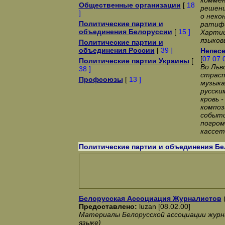
коммен
Общественные организации
[
18
решени
]
о неко
Политические партии и
ратифи
объединения Белоруссии
[
15 ]
Хартии
языков
Политические партии и
объединения России
[
39 ]
Непесе
[
07.07.
Политические партии Украины
[
Во Льв
38 ]
страст
Профсоюзы
[
13 ]
музыка
русски
кровь 
композ
событи
погром
кассет
Политические партии и объединения Б
Белорусская Ассоциация Журналистов
(
Предоставлено:
luzan [08.02.00]
Материалы Белорусской ассоциации журн
языке)