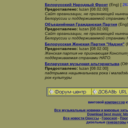
Белорусский Народный Фронт
(Eng) [
26
Предоставлено:
luzan [08.02.00]
Сайт организации, не признающей ныне
Белоруссии и поддерживаемой странами
Объединённая Гражданская Партия
(Eng)
Предоставлено:
luzan [08.02.00]
Сайт организации, не признающей ныне
Белоруссии и поддерживаемой странами
Белорусская Женская Партия "Надзея"
(
Предоставлено:
luzan [08.02.00]
Женская партия не признающая Конститу
поддерживаемая странами НАТО.
Беларуская музычная альтэрнатыва
(Oth
Предоставлено:
luzan [08.02.00]
падтрымка нацыянальнага рока i маладзёв
рок-культуры
винтовой
компрессор
к
Все музыкальные новинки и мировые хиты
Download best music hit
Все новости Одессы
-
Гороскоп
-
Прог
дизельные
генераторы