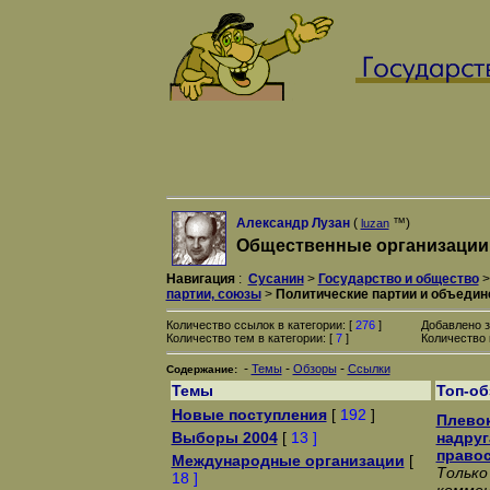
Александр Лузан
(
™)
luzan
Общественные организации,
Навигация
:
Сусанин
>
Государство и общество
партии, союзы
>
Политические партии и объедин
Количество ссылок в категории: [
276
]
Добавлено з
Количество тем в категории: [
7
]
Количество 
-
-
-
Темы
Обзоры
Ссылки
Содержание:
Темы
Топ-о
Новые поступления
[
192
]
Плевок
Выборы 2004
[
13 ]
надруг
право
Международные организации
[
Только
18 ]