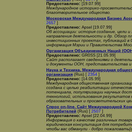
Предоставлено:
[19.07.99]
Международное историко-просветительс
благотворительное общество.
Московская Международная Бизнес Асс
2657
]
Предоставлено:
Apsel [19.07.99]
Об ассоциации: история создание, цели и 
направления деятельности и др. Обзор п
инвестиционных проектах, публикаций в 
информация Мэрии и Правительства Мос
Организация Объединенных Наций (ООН
Предоставлено:
GR0SS [21.05.99]
Сайт располагает сведениями о деятел
и документы ООН, представительства 
Наука и Техника. Международная общес
организация
(Rus) [
2354
]
Предоставлено:
[14.05.99]
Международная общественная организаци
создана с целью реабилитации отечеств
потенциала, популяризации научных дост
технологий, использования результатов 
образовательных и просветительских це
Спрос on-line. Cайт Международной Ко
Потребителей
(Rus) [
2507
]
Предоставлено:
Apsel [22.04.99]
Информация о качестве различных товар
юридическая консультация для потребите
чтобы вас обманули - добро пожаловать(ся