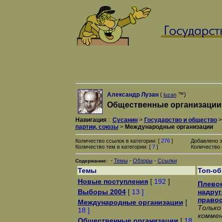
Александр Лузан
(
™)
luzan
Общественные организации,
Навигация
:
Сусанин
>
Государство и общество
партии, союзы
>
Международные организации
Количество ссылок в категории: [
276
]
Добавлено з
Количество тем в категории: [
7
]
Количество 
-
-
-
Темы
Обзоры
Ссылки
Содержание:
Темы
Топ-о
Новые поступления
[
192
]
Плевок
Выборы 2004
[
13 ]
надруг
право
Международные организации
[
Только
18 ]
коммен
Общественные организации
[
18