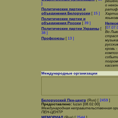
решени
]
о неко
Политические партии и
ратифи
объединения Белоруссии
[
15 ]
Хартии
языков
Политические партии и
объединения России
[
39 ]
Непесе
[
07.07.
Политические партии Украины
[
Во Льв
38 ]
страст
Профсоюзы
[
13 ]
музыка
русски
кровь 
композ
событи
погром
кассет
Международные организации
Белорусский Пен-центр
(Rus) [
2459
]
Предоставлено:
luzan [08.02.00]
Международная неправительственная о
ПЕН-ЦЕНТР
МЕМОРИАЛ
(Rus) [
2544
]