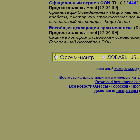
Официальный сервер ООН
(Rus) [
2444
]
Предоставлено:
Hmel [12.04.99]
Организация Обьединенных Наций -являе
проблем, с которыми сталкивается все 
генеральный секретарь - Кофи Аннан .
Всеобщая декларация прав человека
(Ru
Предоставлено:
Hmel [12.04.99]
Сайт на котором расположен основопол
Генеральной Ассамблеи ООН
винтовой
компрессор
к
Все музыкальные новинки и мировые хиты
Download best music hit
Все новости Одессы
-
Гороскоп
-
Прог
дизельные
генераторы