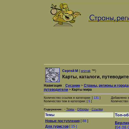
Сергей М
(
™)
prizrak
Карты, каталоги, путеводит
Навигация
:
Сусанин
>
Страны, регионы и города
путеводители
>
Карты мира
Количество ссылок в категории: [
131
]
Добавлено з
Количество тем в категории: [
5
]
Количество 
-
-
-
Темы
Обзоры
Ссылки
Содержание:
Топ-о
Темы
Новые поступления
[
88
]
Берлин
Для туристов
[
15 ]
[
04.08.