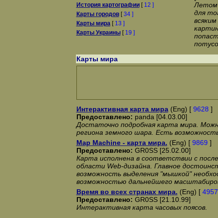
Летом 
История картографии
[
12 ]
для то
Карты городов
[
34 ]
всяким
Карты мира
[
13 ]
картин
Карты Украины
[
19 ]
попаст
потусо
Карты мира
Интерактивная карта мира
(Eng) [
9628
]
Предоставлено:
panda [04.03.00]
Достаточно подробная карта мира. Можн
региона земного шара. Есть возможност
Map Machine - карта мира.
(Eng) [
9869
]
Предоставлено:
GR0SS [25.02.00]
Карта исполнена в соответствии с посл
области Web-дизайна. Главное достоинст
возможность выделения "мышкой" необхо
возможностью дальнейшего масштабиро
Время во всех странах мира.
(Eng) [
4957
Предоставлено:
GR0SS [21.10.99]
Интерактивная карта часовых поясов.