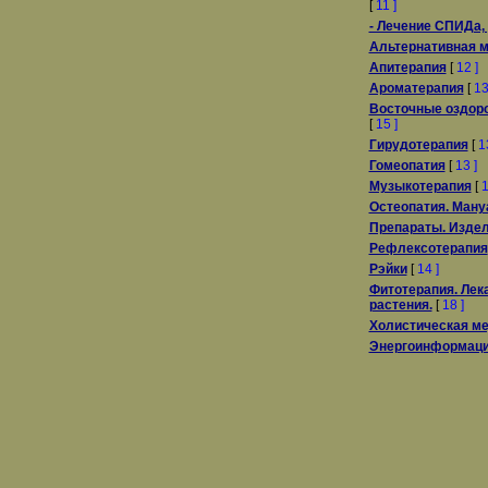
[
11 ]
- Лечение СПИДа,
Альтернативная 
Апитерапия
[
12 ]
Ароматерапия
[
13
Восточные оздор
[
15 ]
Гирудотерапия
[
1
Гомеопатия
[
13 ]
Музыкотерапия
[
1
Остеопатия. Ману
Препараты. Издел
Рефлексотерапия
Рэйки
[
14 ]
Фитотерапия. Лек
растения.
[
18 ]
Холистическая м
Энергоинформаци