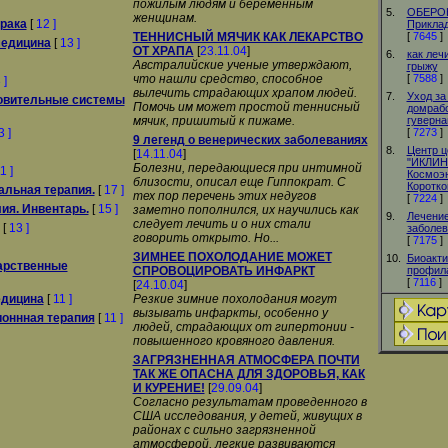
пожилым людям и беременным
5.
ОБЕРОН
женщинам.
 рака
[
12 ]
Прикла
ТЕННИСНЫЙ МЯЧИК КАК ЛЕКАРСТВО
[
7645
]
медицина
[
13 ]
ОТ ХРАПА
[
23.11.04
]
6.
как леч
Австралийские ученые утверждают,
грыжу
что нашли средство, способное
[
7588
]
 ]
вылечить страдающих храпом людей.
7.
Уход за
овительные системы
Помочь им может простой теннисный
домраб
мячик, пришитый к пижаме.
гуверна
3 ]
[
7273
]
9 легенд о венерических заболеваниях
8.
Центр ц
[
14.11.04
]
"ИКЛИН"
Болезни, передающиеся при интимной
1 ]
Космоэн
близости, описал еще Гиппократ. С
Коротко
альная терапия.
[
17 ]
тех пор перечень этих недугов
[
7224
]
ия. Инвентарь.
[
15 ]
заметно пополнился, их научились как
9.
Лечени
следует лечить и о них стали
[
13 ]
заболев
говорить открыто. Но...
[
7175
]
ЗИМНЕЕ ПОХОЛОДАНИЕ МОЖЕТ
10.
Биоакти
арственные
СПРОВОЦИРОВАТЬ ИНФАРКТ
профила
[
7116
]
[
24.10.04
]
едицина
[
11 ]
Резкие зимние похолодания могут
вызывать инфаркты, особенно у
оннная терапия
[
11 ]
людей, страдающих от гипертонии -
повышенного кровяного давления.
ЗАГРЯЗНЕННАЯ АТМОСФЕРА ПОЧТИ
ТАК ЖЕ ОПАСНА ДЛЯ ЗДОРОВЬЯ, КАК
И КУРЕНИЕ!
[
29.09.04
]
Согласно результатам проведенного в
США исследования, у детей, живущих в
районах с сильно загрязненной
атмосферой, легкие развиваются