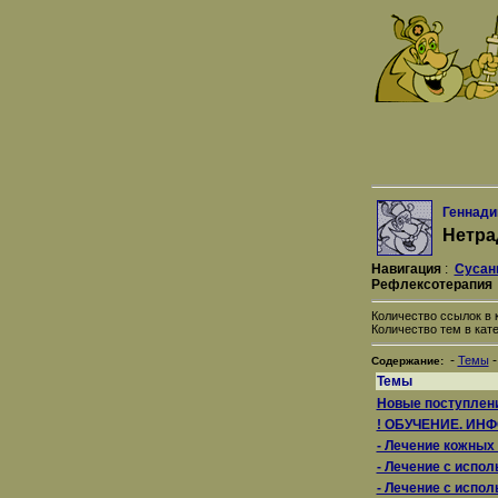
Геннади
Нетра
Навигация
:
Сусан
Рефлексотерапия
Количество ссылок в к
Количество тем в кате
-
Темы
Содержание:
Темы
Новые поступлен
! ОБУЧЕНИЕ. ИН
- Лечение кожных
- Лечение с испо
- Лечение с испо