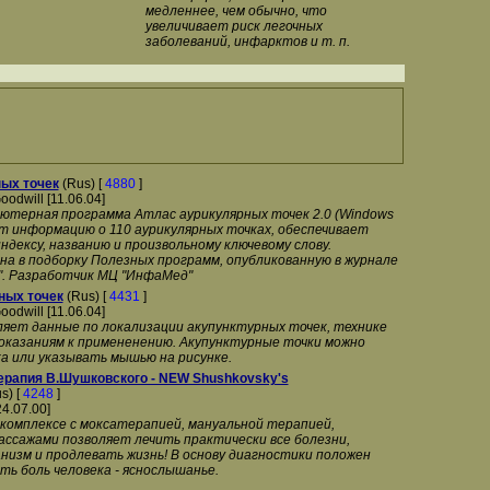
медленнее, чем обычно, что
увеличивает риск легочных
заболеваний, инфарктов и т. п.
ых точек
(Rus) [
4880
]
oodwill [11.06.04]
ютерная программа Атлас аурикулярных точек 2.0 (Windows
ет информацию о 110 аурикулярных точках, обеспечивает
индексу, названию и произвольному ключевому слову.
на в подборку Полезных программ, опубликованную в журнале
. Разработчик МЦ "ИнфаМед"
ных точек
(Rus) [
4431
]
oodwill [11.06.04]
яет данные по локализации акупунктурных точек, технике
показаниям к примененению. Акупунктурные точки можно
а или указывать мышью на рисунке.
рапия В.Шушковского - NEW Shushkovsky's
s) [
4248
]
24.07.00]
 комплексе с моксатерапией, мануальной терапией,
ссажами позволяет лечить практически все болезни,
низм и продлевать жизнь! В основу диагностики положен
ь боль человека - яснослышанье.