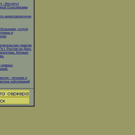
 - Институт
дной Психофизики
ить межпозвоночную
 больными, услуги
отницы и
нтки
елительских практик
в г. Ростов-на-Дону.
ергетика. Аппарат
ва.
е кожных
аний.
ватор - лечение и
ктика заболеваний