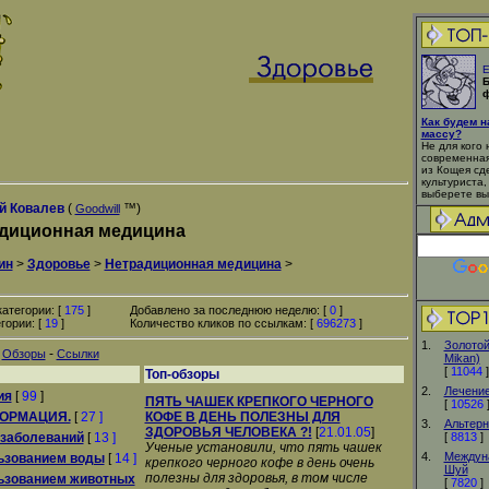
Е
Б
ф
Как будем 
массу?
Не для кого 
современная
из Кощея сд
культуриста,
выберете вы
й Ковалев
(
™)
Goodwill
диционная медицина
ин
>
Здоровье
>
Нетрадиционная медицина
>
атегории: [
175
]
Добавлено за последнюю неделю: [
0
]
гории: [
19
]
Количество кликов по ссылкам: [
696273
]
1.
Золотой
-
-
Обзоры
Ссылки
Mikan)
[
11044
]
Топ-обзоры
2.
Лечение
ия
[
99
]
ПЯТЬ ЧАШЕК КРЕПКОГО ЧЕРНОГО
[
10526
ФОРМАЦИЯ.
[
27 ]
КОФЕ В ДЕНЬ ПОЛЕЗНЫ ДЛЯ
3.
Альтерн
ЗДОРОВЬЯ ЧЕЛОВЕКА ?!
[
21.01.05
]
 заболеваний
[
13 ]
[
8813
]
Ученые установили, что пять чашек
4.
Междун
льзованием воды
[
14 ]
крепкого черного кофе в день очень
Шуй
полезны для здоровья, в том числе
льзованием животных
[
7820
]