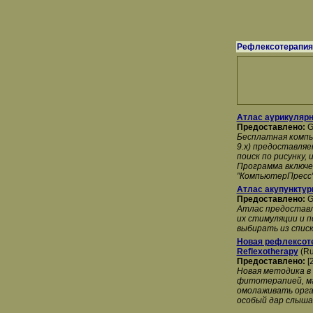
Рефлексотерапия
Атлас аурикулярн
Предоставлено:
G
Бесплатная компь
9.x) предоставля
поиск по рисунку, 
Программа включе
"КомпьютерПресс"
Атлас акупунктур
Предоставлено:
G
Атлас предоставл
их стимуляции и 
выбирать из списк
Новая рефлексоте
Reflexotherapy
(Ru
Предоставлено:
[
Новая методика в
фитотерапией, ма
омолаживать орга
особый дар слышат