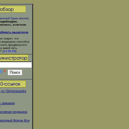
вгений Гурин (korvin)
одибилдинг,
итнесс, атлетизм
набирать мышечную
не секрет, что
 медицина способна
елать продвинутого
 а какой путь
? [
14.06.06
]
 ус (Dichorisandra
 заикания
]
ативная медицина
ародный Форум Фэн