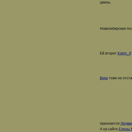
циклы.
Новосибирская по
Ей вторит
Katrin_II
:
Вика
тоже не отста
признается
Людми
А на сайте
Елены 