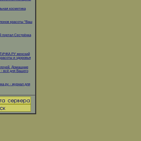
ьная косметика
лонов красоты "Ваш
 портал Сестрёнка
ИЧКА.РУ женский
красоты и здоровья
елочей. Домашние
 - всё для Вашего
ка.ру - журнал для