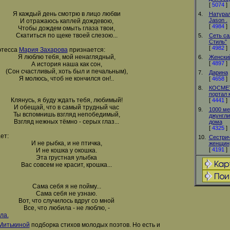
[
5074
]
Я каждый день смотрю в лицо любви
4.
Натурал
Jason .
И отражаюсь каплей дождевою,
[
4984
]
Чтобы дождем омыть глаза твои,
Скатиться по щеке твоей слезою...
5.
Сеть са
Стиль"
[
4982
]
этесса
Мария Захарова
признается:
Я люблю тебя, мой ненаглядный,
6.
Женский
[
4897
]
А история наша как сон,
(Сон счастливый, хоть был и печальным),
7.
Дарина
Я молюсь, чтоб не кончился он!..
[
4658
]
8.
КОСМЕТ
портал 
Клянусь, я буду ждать тебя, любимый!
[
4441
]
И обещай, что в самый трудный час
9.
1000 м
Ты вспомнишь взгляд непобедимый,
джунгли
Взгляд нежных тёмно - серых глаз...
дома
[
4325
]
ет:
10.
Сестрич
И не рыбка, и не птичка,
женщин
[
4191
]
И не кошка у окошка.
Эта грустная улыбка
Вас совсем не красит, крошка...
Сама себя я не пойму...
Сама себя не узнаю.
Вот, что случилось вдруг со мной
Все, что любила - не люблю, -
ла.
Митькиной
подборка стихов молодых поэтов. Но есть и