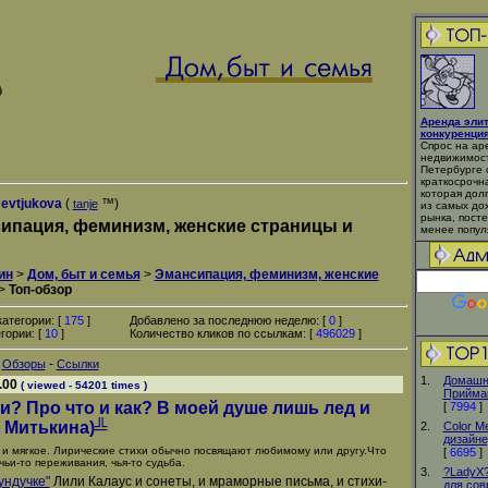
Аренда эли
конкуренци
Спрос на ар
недвижимост
Петербурге 
краткосрочн
которая дол
Jevtjukova
(
™)
tanje
из самых до
рынка, пост
ипация, феминизм, женские страницы и
менее попул
ы
ин
>
Дом, быт и семья
>
Эмансипация, феминизм, женские
>
Топ-обзор
атегории: [
175
]
Добавлено за последнюю неделю: [
0
]
гории: [
10
]
Количество кликов по ссылкам: [
496029
]
-
-
Обзоры
Ссылки
1.
Домашн
.00
( viewed - 54201 times )
Прийма
и? Пpо что и как? В моей душе лишь лед и
[
7994
]
а Митькина)╩
2.
Color M
дизайне
 и мягкое. Лирические стихи обычно посвящают любимому или другу.Что
[
6695
]
чьи-то переживания, чья-то судьба.
3.
?LadyX?
ундучке"
Лили Калаус и сонеты, и мраморные письма, и стихи-
для со