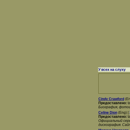
У всех на слуху
Cindy Crawford
(En
Предоставлено:
t
Биография, фотога
Celine Dion
(Eng) [
Предоставлено:
t
Официальный серв
дискография. Сайт