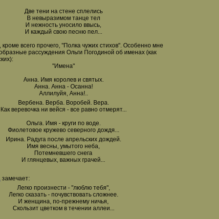
Две тени на стене сплелись
В невыpазимом танце тел
И нежность уносило ввысь,
И каждый свою песню пел...
, кроме всего прочего, "Полка чужих стихов". Особенно мне
образные рассуждения Ольги Погодиной об именах (как
ких):
"Имена"
Анна. Имя королев и святых.
Анна. Анна - Осанна!
Аллилуйя, Анна!..
Вербена. Верба. Воробей. Вера.
Как веревочка ни вейся - все равно отмерят...
Ольга. Имя - круги по воде.
Фиолетовое кружево северного дождя...
Ирина. Радуга после апрельских дождей.
Имя весны, умытого неба,
Потемневшего снега
И глянцевых, важных грачей...
а
замечает:
Легко произнести - "люблю тебя",
Легко сказать - почувствовать сложнее.
И женщина, по-прежнему ничья,
Скользит цветком в течении аллеи...