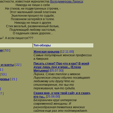
 частности, известная журналистка
Володимерова Лариса
:
Никогда не пиши о себе
Ни стихов, ни подветренных строчек, -
Этот маленький синий платочек
Эшелоном прошел по судьбе,
Позвонком затеряйся в толпе.
Никогда не пиши о других
Стих веселый, развинченный болью,
Подлежащий любому застолью,
О паденьях своих дорогих...
ты┘ А если пишется???
Топ-обзоры
ия
[
53
]
Женская карьера
[
12.11.00
]
Самые популярные женские профессии
в Америке.
Писать стихи? Пpо что и как? В моей
и газеты
[
22 ]
душе лишь лед и мpак... (Елена
1 ]
Митькина)
[
05.07.00
]
Лирика. Слово теплое и мягкое.
[
53 ]
Лирические стихи обычно посвящают
оровье
[
21 ]
любимому или другу.Что ни
стихотворение, то чьи-то
переживания, чья-то судьба.
]
Скажи мне, о чем твой сайт, и я скажу,
7 ]
кто ты...
[
25.06.00
]
Безграничен круг интересов
современной женщины. И
разнообразная тематика женских
сайтов еще раз это подтверждает.