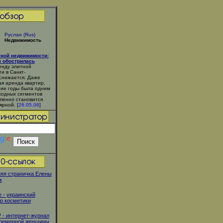
Руслан (Rus)
Недвижимость
тной недвижимости:
я обострилась
енду элитной
и в Санкт-
снижается. Даже
ая аренда квартир,
гие годы была одним
ходных сегментов
епенно становится
ярной. [
26.05.06
]
яя страничка Елены
к
e - украинский
р косметики
 - интернет-журнал
временной женщины