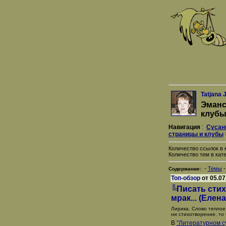
Tatjana 
Эманс
клуб
Навигация
:
Сусан
страницы и клубы
Количество ссылок в к
Количество тем в кате
-
Темы
Содержание:
Топ-обзор
от 05.07
╚Писать стих
мpак... (Елен
Лирика. Слово теплое
ни стихотворение, то 
В
"Литературном с