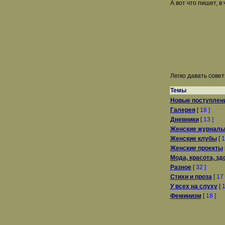
А вот что пишет, в
Легко давать сове
Темы
Новые поступлен
Галерея
[
18 ]
Дневники
[
13 ]
Женские журналы 
Женские клубы
[
1
Женские проекты
Мода, красота, зд
Разное
[
32 ]
Стихи и проза
[
17 
У всех на слуху
[
1
Феминизм
[
18 ]