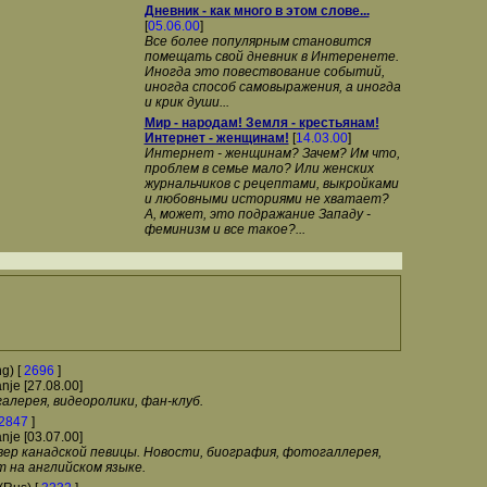
Дневник - как много в этом слове...
[
05.06.00
]
Все более популярным становится
помещать свой дневник в Интеренете.
Иногда это повествование событий,
иногда способ самовыражения, а иногда
и крик души...
Мир - народам! Земля - крестьянам!
Интернет - женщинам!
[
14.03.00
]
Интернет - женщинам? Зачем? Им что,
проблем в семье мало? Или женских
журнальчиков с рецептами, выкройками
и любовными историями не хватает?
А, может, это подражание Западу -
феминизм и все такое?...
g) [
2696
]
anje [27.08.00]
лерея, видеоролики, фан-клуб.
2847
]
anje [03.07.00]
ер канадской певицы. Новости, биография, фотогаллерея,
 на английском языке.