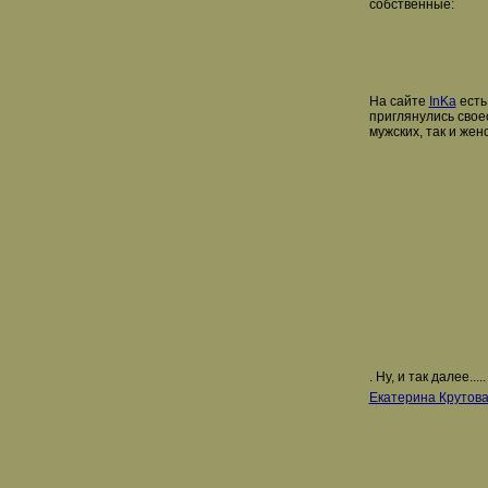
собственные:
На сайте
InKa
есть
приглянулись свое
мужских, так и женс
. Ну, и так далее.....
Екатерина Крутов