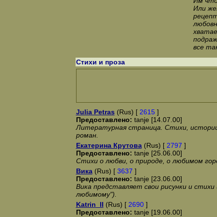
Им что
Или же
рецепт
любовн
хватае
подраж
все так
Стихи и проза
Julia Petras
(Rus) [
2615
]
Предоставлено:
tanje [14.07.00]
Литературная страница. Стихи, истори
роман.
Екатерина Крутова
(Rus) [
2797
]
Предоставлено:
tanje [25.06.00]
Стихи о любви, о природе, о любимом гор
Вика
(Rus) [
3637
]
Предоставлено:
tanje [23.06.00]
Вика представляет свои рисунки и стихи (
любимому").
Katrin_II
(Rus) [
2690
]
Предоставлено:
tanje [19.06.00]