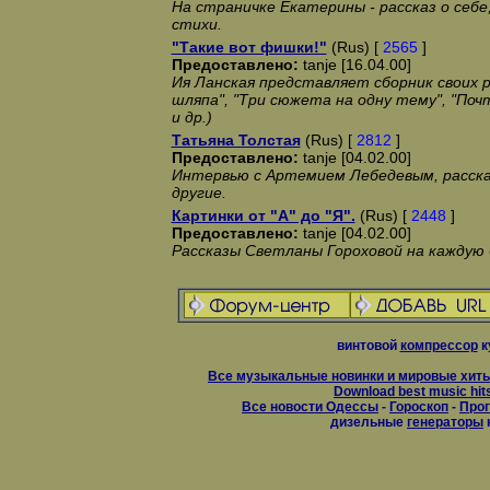
На страничке Екатерины - рассказ о себ
стихи.
"Такие вот фишки!"
(Rus) [
2565
]
Предоставлено:
tanje [16.04.00]
Ия Ланская представляет сборник своих р
шляпа", "Три сюжета на одну тему", "По
и др.)
Татьяна Толстая
(Rus) [
2812
]
Предоставлено:
tanje [04.02.00]
Интервью с Артемием Лебедевым, рассказ
другие.
Картинки от "А" до "Я".
(Rus) [
2448
]
Предоставлено:
tanje [04.02.00]
Рассказы Светланы Гороховой на каждую 
винтовой
компрессор
к
Все музыкальные новинки и мировые хиты
Download best music hit
Все новости Одессы
-
Гороскоп
-
Прог
дизельные
генераторы