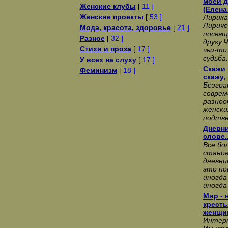
моей д
Женские клубы
[
11 ]
(Елена
Женские проекты
[
53 ]
Лирика
Лириче
Мода, красота, здоровье
[
21 ]
посвя
Разное
[
32 ]
другу.
Стихи и проза
[
17 ]
чьи-то
судьба.
У всех на слуху
[
17 ]
Скажи 
Феминизм
[
18 ]
скажу, 
Безгра
соврем
разноо
женски
подтв
Дневни
слове..
Все бо
станов
дневни
это по
иногда
иногда 
Мир - 
кресть
женщи
Интерн