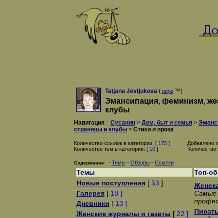
Tatjana Jevtjukova
(
™)
tanje
Эмансипация, феминизм, же
клубы
Навигация
:
Сусанин
>
Дом, быт и семья
>
Эманс
страницы и клубы
>
Стихи и проза
Количество ссылок в категории: [
175
]
Добавлено з
Количество тем в категории: [
10
]
Количество 
-
-
-
Темы
Обзоры
Ссылки
Содержание:
Темы
Топ-о
Новые поступления
[
53
]
Женска
Галерея
[
18 ]
Самые 
профес
Дневники
[
13 ]
Писать
Женские журналы и газеты
[
22 ]