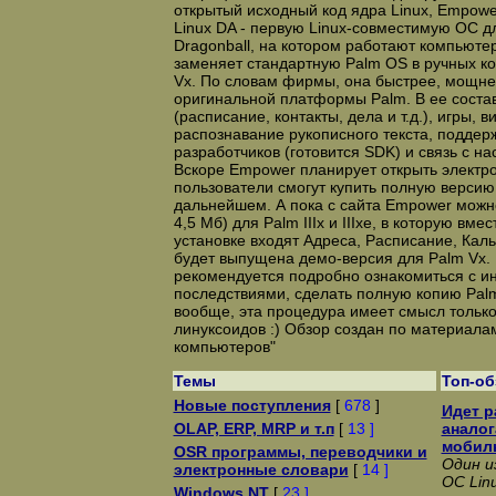
открытый исходный код ядра Linux, Empowe
Linux DA - первую Linux-совместимую ОС д
Dragonball, на котором работают компьютер
заменяет стандартную Palm OS в ручных комп
Vx. По словам фирмы, она быстрее, мощне
оригинальной платформы Palm. В ее соста
(расписание, контакты, дела и т.д.), игры, 
распознавание рукописного текста, поддер
разработчиков (готовится SDK) и связь с 
Вскоре Empower планирует открыть электро
пользователи смогут купить полную версию 
дальнейшем. А пока c сайта Empower можн
4,5 Мб) для Palm IIIx и IIIxe, в которую вме
установке входят Адреса, Расписание, Каль
будет выпущена демо-версия для Palm Vx. 
рекомендуется подробно ознакомиться с и
последствиями, сделать полную копию Palm
вообще, эта процедура имеет смысл только
линуксоидов :) Обзор создан по материала
компьютеров"
Темы
Топ-о
Новые поступления
[
678
]
Идет р
OLAP, ERP, MRP и т.п
[
13 ]
аналог
мобил
OSR программы, переводчики и
Один и
электронные словари
[
14 ]
ОС Lin
Windows NT
[
23 ]