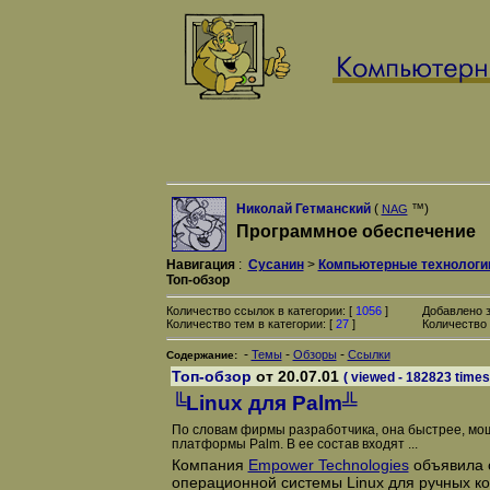
Николай Гетманский
(
™)
NAG
Программное обеспечение
Навигация
:
Сусанин
>
Компьютерные технологи
Топ-обзор
Количество ссылок в категории: [
1056
]
Добавлено 
Количество тем в категории: [
27
]
Количество 
-
-
-
Темы
Обзоры
Ссылки
Содержание:
Топ-обзор
от 20.07.01
( viewed - 182823 times
╚Linux для Palm╩
По словам фирмы разработчика, она быстрее, мо
платформы Palm. В ее состав входят ...
Компания
Empower Technologies
объявила 
операционной системы Linux для ручных к