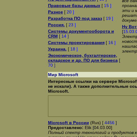
все да
Правовые базы данных
[
15 ]
проана
эти и 
Разное
[
20 ]
решат
Разработка ПО под заказ
[
19 ]
докум
Россия.
[
23 ]
Ну Вот
Системы документооборота и
[
15.03.
CRM
[
14 ]
Электр
новост
Системы проектирования
[
16 ]
нашлас
Украина.
[
18 ]
электр
Экономическое, бухгалтерское,
складское и др. ПО для бизнеса
[
70 ]
Мир Microsoft
Интересные ссылки на сервере Microsof
не искали). А также дополнительные сс
Microsoft.
Microsoft в России
(Rus) [
4456
]
Предоставлено:
Elik [04.03.00]
Полный спектр технологий и продуктов ко