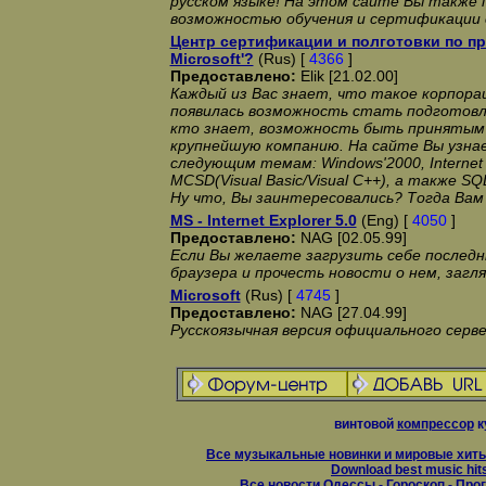
русском языке! На этом сайте Вы также 
возможностью обучения и сертификации с
Центр сертификации и полготовки по 
Microsoft'?
(Rus) [
4366
]
Предоставлено:
Elik [21.02.00]
Каждый из Вас знает, что такое корпораци
появилась возможность стать подготовл
кто знает, возможность быть принятым 
крупнейшую компанию. На сайте Вы узна
следующим темам: Windows'2000, Internet 
MCSD(Visual Basic/Visual C++), а также SQL
Ну что, Вы заинтересовались? Тогда Вам
MS - Internet Explorer 5.0
(Eng) [
4050
]
Предоставлено:
NAG [02.05.99]
Если Вы желаете загрузить себе послед
браузера и прочесть новости о нем, загл
Microsoft
(Rus) [
4745
]
Предоставлено:
NAG [27.04.99]
Русскоязычная версия официального сервер
винтовой
компрессор
к
Все музыкальные новинки и мировые хиты
Download best music hit
Все новости Одессы
-
Гороскоп
-
Прог