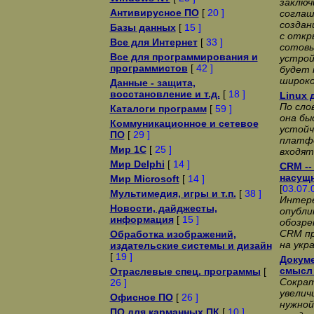
заключ
Антивирусное ПО
[
20 ]
соглаш
создан
Базы данных
[
15 ]
с откр
Все для Интернет
[
33 ]
сотовы
Все для программирования и
устрой
программистов
[
42 ]
будет 
широко
Данные - защита,
восстановление и т.д.
[
18 ]
Linux 
По сло
Каталоги программ
[
59 ]
она бы
Коммуникационное и сетевое
устойч
ПО
[
29 ]
платфо
Мир 1С
[
25 ]
входят 
Мир Delphi
[
14 ]
CRM --
насущн
Мир Microsoft
[
14 ]
[
03.07.
Мультимедия, игры и т.п.
[
38 ]
Интер
Новости, дайджесты,
опубли
информация
[
15 ]
обозре
CRM пр
Обработка изображений,
на укра
издательские системы и дизайн
[
19 ]
Докуме
смысл 
Отраслевые спец. программы
[
Сократ
26 ]
увелич
Офисное ПО
[
26 ]
нужной
ПО для карманных ПК
[
10 ]