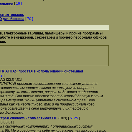
рования
[
16 ]
ухгалтерское,
О для бизнеса
[
70 ]
в, электронные таблицы, паблишеры и прочие программы
аботе менеджеров, секретарей и прочего персонала офисов
ий.
ЕСПЛАТНАЯ простая в использовании системная
19
]
AG [22.07.01]
ЕСПЛАТНАЯ простая в использовании системная утилита
матически выполнять часто используемые операции:
ерезагрузка компьютера, разрыв модемного соединения,
мы и т.д. Она также обеспечивает быстрый доступ к этим
т размещения иконки утилиты в системном трее. Эта
тана как на неопытного, так и на профессионального
к она совмещает в себе интуитивный интерфейс с
ми функциями.
страя Windows - совместимая ОС
(Rus) [
5125
]
10.05.01]
на системных компонентах 4 операционных систем:
s, 98, Me и соединяет в себе лучшие качества каждой из них.