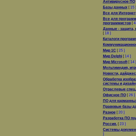
Антивирусное ПО
Базы данных
[
15 
Все для Интернет
Все для программ
программистов
[
4
Данные - защита, 
[
18 ]
Каталоги програм
Коммуникационное
Мир 1С
[
25 ]
Мир Delphi
[
14 ]
Мир Microsoft
[
14 
Мультимедия, игры
Новости, дайдже
Обработка изобра
системы и дизайн
Отраслевые спец
Офисное ПО
[
26 ]
ПО для карманны
Правовые базы д
Разное
[
20 ]
Разработка ПО по
Россия.
[
23 ]
Системы докумен
]