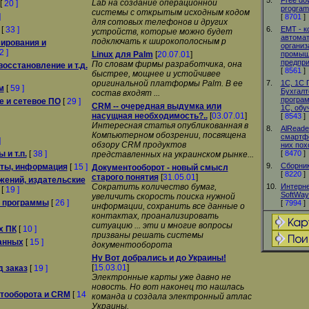
5.
Free do
Lab на создание операционной
[
20 ]
program
системы с открытым исходным кодом
]
[
8701
]
для сотовых телефонов и других
[
33 ]
6.
EMT - к
устройств, которые можно будет
автомат
подключать к широкополосным р
ирования и
организ
2 ]
Linux для Palm
[
20.07.01
]
промыш
предпри
По словам фирмы разработчика, она
восстановление и т.д.
[
8561
]
быстрее, мощнее и устойчивее
оригинальной платформы Palm. В ее
7.
1С, 1С 
м
[
59 ]
Бухгалт
состав входят ...
програм
 и сетевое ПО
[
29 ]
CRM -- очередная выдумка или
1С, обу
насущная необходимость?..
[
03.07.01
]
[
8543
]
Интересная статья опубликованная в
8.
AlReade
Компьютерном обозрении, посвящена
смартфо
]
обзору CRM продуктов
них пох
 и т.п.
[
38 ]
[
8470
]
представленных на украинском рынке...
9.
Сборник
сты, информация
[
15 ]
Документооборот - новый смысл
[
8220
]
старого понятия
[
31.05.01
]
жений, издательские
Сократить количество бумаг,
10.
Интерне
[
19 ]
SoftWay
увеличить скорость поиска нужной
. программы
[
26 ]
[
7994
]
информации, сохранить все данные о
контактах, проанализировать
ситуацию ... эти и многие вопросы
х ПК
[
10 ]
призваны решать системы
анных
[
15 ]
документооборота
Ну Вот добрались и до Украины!
[
15.03.01
]
д заказ
[
19 ]
Электронные карты уже давно не
новость. Но вот наконец то нашлась
тооборота и CRM
[
14
команда и создала электронный атлас
Украины.