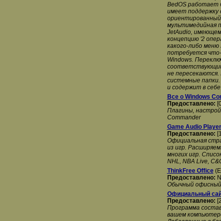
BedOS работает б
имеет поддержку 
ориентированный 
мультимедийная п
JetAudio, имеюще
концепцию '2 опе
какого-либо меню 
потребуется что-
Windows. Переклю
соответствующий 
не пересекаются.
системные папки.
и содержит в себ
Все о Windows C
Предоставлено:
[
Плагины, настрой
Commander
Game Audio Player
Предоставлено:
[
Официальная стра
из игр. Расширяе
многих игр. Списо
NHL, NBA Live, C&C
ThinkFree Office
(E
Предоставлено:
N
Обычный офисный 
Официальный сай
Предоставлено:
[
Программа состав
вашем компьютере