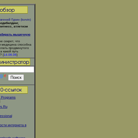
вгений Гурин (korvin)
одибилдинг,
итнесс, атлетизм
набирать мышечную
не секрет, что
 медицина способна
елать продвинутого
 а какой путь
? [
14.06.06
]
 Programs
]
s.Ru
essional
ости интернета в