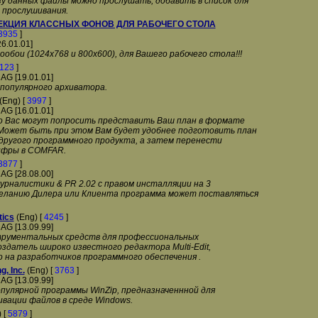
зу данных файлы можно прослушать, добавить в список для
 прослушивания.
ЕКЦИЯ КЛАССНЫХ ФОНОВ ДЛЯ РАБОЧЕГО СТОЛА
3935
]
26.01.01]
обои (1024x768 и 800x600), для Вашего рабочего стола!!!
123
]
AG [19.01.01]
 популярного архиватора.
(Eng) [
3997
]
AG [16.01.01]
 Вас могут попросить представить Ваш план в формате
Может быть при этом Вам будет удобнее подготовить план
 другого программного продукта, а затем перенести
ифры в COMFAR.
3877
]
AG [28.08.00]
урналистики & PR 2.02 с правом инсталляции на 3
еланию Дилера или Клиента программа может поставляться
tics
(Eng) [
4245
]
AG [13.09.99]
рументальных средств для профессиональных
здатель широко известного редактора Multi-Edit,
 на разработчиков программного обеспечения .
, Inc.
(Eng) [
3763
]
AG [13.09.99]
пулярной программы WinZip, предназначеннной для
вации файлов в среде Windows.
 [
5879
]