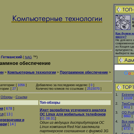
Е
Б
ф
Как будем 
массу?
Не для кого 
современная
из Кощея сд
культуриста,
выберете вы
 Гетманский
(
™)
NAG
аммное обеспечение
ин
>
Компьютерные технологии
>
Программное обеспечение
>
атегории: [
1056
]
Добавлено за последнюю неделю: [
0
]
гории: [
27
]
Количество кликов по ссылкам: [
2515070
]
1.
Extreme
-
-
Обзоры
Ссылки
[
10109
Топ-обзоры
2.
TwoCow
[
9011
]
ия
[
678
]
Идет разработка усеченного аналога
3.
QD Prof
.п
[
13 ]
ОС Linux для мобильных телефонов
[
8860
]
[
01.08.01
]
ереводчики и
4.
Все нов
Один из ведущих дистрибуторов ОС
вари
[
14 ]
UA-IX
Linux компания Red Hat заключила
[
8737
]
партнерское соглашение с фирмой 3G