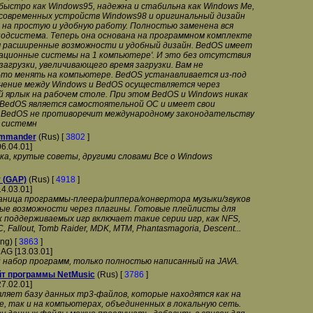
ыстро как Windows95, надежна и стабильна как Windows Me,
современных устройств Windows98 и оригинальный дизайн
на простую и удобную работу. Полностью заменена вся
одсистема. Теперь она основана на программном комплекте
м расширенные возможности и удобный дизайн. BedOS имеет
рационные системы на 1 компьютере'. И это без отсутствия
загрузки, увеличивающего время загрузки. Вам не
то менять на компьютере. BedOS устанавливается из-под
чение между Windows и BedOS осуществляется через
ярлык на рабочем столе. При этом BedOS и Windows никак
 BedOS является самостоятельной ОС и имеет свои
 BedOS не противоречит международному законодательству
е системн
ommander
(Rus) [
3802
]
06.04.01]
ка, крутые советы, другими словами Все о Windows
 (GAP)
(Rus) [
4918
]
14.03.01]
ница программы-плеера/риппера/конвертора музыки/звуков
мые возможности через плагины. Готовые плейлисты для
к поддерживаемых игр включает такие серии игр, как NFS,
, Fallout, Tomb Raider, MDK, MTM, Phantasmagoria, Descent...
ng) [
3863
]
AG [13.03.01]
набор программ, только полностью написанный на JAVA.
т программы NetMusic
(Rus) [
3786
]
27.02.01]
ляет базу данных mp3-файлов, которые находятся как на
, так и на компьютерах, объединенных в локальную сеть.