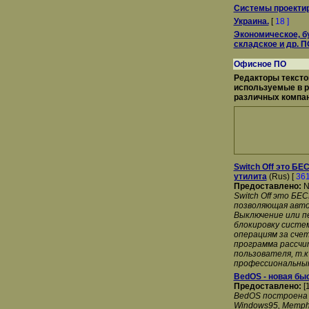
Системы проекти
Украина.
[
18 ]
Экономическое, б
складское и др. П
Офисное ПО
Редакторы тексто
используемые в р
различных компан
Switch Off это Б
утилита
(Rus) [
36
Предоставлено:
N
Switch Off это Б
позволяющая авто
Выключение или п
блокировку систе
операциям за сче
программа рассчи
пользователя, т.
профессиональны
BedOS - новая бы
Предоставлено:
[
BedOS построена 
Windows95, Memphi