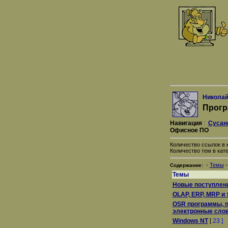
Николай
Прогр
Навигация
:
Сусан
Офисное ПО
Количество ссылок в к
Количество тем в кате
-
Темы
Содержание:
Темы
Новые поступлен
OLAP, ERP, MRP и т
OSR программы, п
электронные сло
Windows NT
[
23 ]