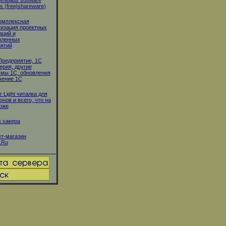
wnloads software
s (free|shareware)
омплексная
изация проектных
аций и
ленных
ятий
Предприятие, 1С
ерия, другие
мы 1С, обновления
чение 1С
r Light читалка для
нов и всего, что на
оже
 хакера
т-магазин
.Ru