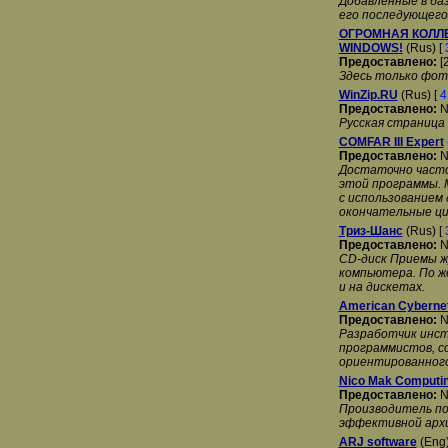
Добавленные в ба
его последующего
ОГРОМНАЯ КОЛЛ
WINDOWS!
(Rus) [
Предоставлено:
[
Здесь только фото
WinZip.RU
(Rus) [
4
Предоставлено:
N
Русская страница
COMFAR III Expert
Предоставлено:
N
Достаточно часто
этой программы. 
с использованием
окончательные ц
Триз-Шанс
(Rus) [
Предоставлено:
N
CD-диск Приемы ж
компьютера. По ж
и на дискетах.
American Cyberne
Предоставлено:
N
Разработчик инст
программистов, со
ориентированного
Nico Mak Computing
Предоставлено:
N
Производитель по
эффективной архи
ARJ software
(Eng)