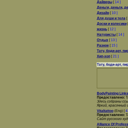
Дайверы
[
14 ]
Деньги, деньги, де
Дизайн
[
10 ]
Для души и тела
[
Доски и колесики
жизнь
[
12 ]
Натуристы
[
14 ]
Отдых
[
13 ]
Разное
[
15 ]
Тату, боди-арт, пи
Хип-хоп
[
21 ]
Тату, боди-арт, пи
BodyPainting Link
Предоставлено:
T
Здесь собраны ссы
Яркий, красочный 
Vitaltattoo
(Eng) [
4
Предоставлено:
T
Сайт русского ху
Alliance Of Profess