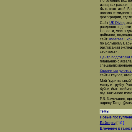
Погружение под во
изящных раковин, 
быть экзотикой. Во
начала семидесяты
фотографии, сдела
Сайт
UK Diving
зна
разделов содержи
Новости, места дл
дайвинга, подводн
сайт
Undersea Expl
по Большому Барь
расписании экспед
стоимости.
Центр подготовки а
плаванию с аквал
специализированн
Коллекция русских
сайты клубов, аге
Мой "курительный"
маску и трубку. Ра
буйки, быть пойма
год. Как много изме
P.S. Замечания, п
адресу Tango@sus
Темы
Новые поступлен
Байкеры
[
10 ]
Влечение к таинс