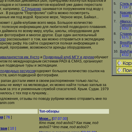
ду в поисках диковиных рыб, причудливо изогнутых кораллов и
5.
Стиль ж
кладов и останков самолетов-кораблей уже давно перестало
[
7197
]
т, например,
С.Глущенко
занимается погружением под воду с
6.
Красив
х . В разделе "Портфолио" сайта можно посмотреть
[
5588
]
нные им под водой. Красное море, Черное море, Байкал...
7.
Alliance
комит с дайв-клубами всего мира. Большое количество
Tattoois
т полезную информацию для любителей подводного плавания.
[
5252
]
я дайвинга по всему миру, клубы, школы, оборудование для
8.
Страниц
ая фотография и многое другое. Еще один англоязычный
[
5171
]
orer
рассказывает о том, как можно отправиться в экспедицию
9.
BrestRa
ерному рифу. На сайте содержится полная информация о
[
4759
]
иций, программе, возможности аренды оборудования,
10.
BodyPain
[
4722
]
квалангистов им. Кусто
и
Подводный клуб МГУ и другие
обучают
ангом по международным системам PADI & CMAS, организуют
ые подводные туры и экспедиции.
 подводных ресурсов
содержит большое количество ссылок на
нтств, школ подводной фотографии.
 рапан достали имея в своем распоряжении только ласты,
паны не живут на мелководье, их можно найти только заплыв за
ным за это и униженным службой спасателей. Крым. Судак. 1979
нилось с тех пор к лучшему...
редложения, отзывы по поводу рубрики можно отправить мне по
anin.com
Топ-обзоры
ия
[
76
]
Море...
[
07.07.00
]
Кто там, под водой? Как там, под
водой? Что там, под водой?
твам
[
10 ]