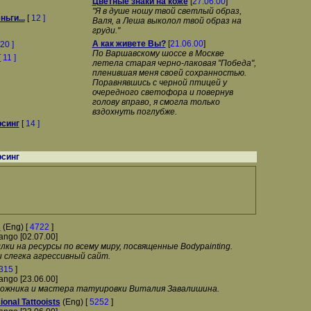
Цветные знаки на коже
[
27.06.00
]
"Я в душе ношу твой светлый образ,
ньги...
[
12 ]
Валя, а Леша выколол твой образ на
груди."
А как живете Вы?
[
21.06.00
]
20 ]
По Варшавскому шоссе в Москве
[
11 ]
летела старая черно-лаковая "Победа",
пленившая меня своей сохранностью.
Поравнявшись с черной птицей у
очередного светофора и повернув
голову вправо, я смогла только
вздохнуть поглубже.
рсинг
[
14 ]
рсинг
s
(Eng) [
4722
]
ango [02.07.00]
лки на ресурсы по всему миру, посвященные Bodypainting.
и слегка агрессивный сайт.
315
]
ango [23.06.00]
дожника и мастера татуировки Виталия Завалишина.
ional Tattooists
(Eng) [
5252
]