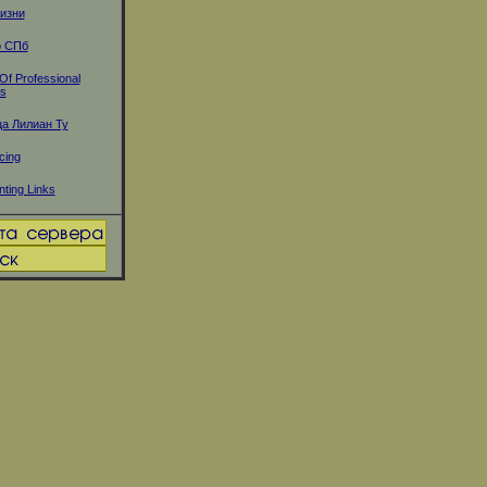
изни
о СПб
 Of Professional
ts
а Лилиан Ту
cing
ting Links