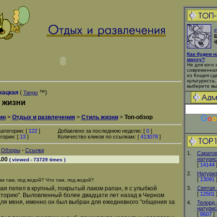
Е
Б
ф
Как будем 
массу?
Не для кого 
современная
из Кощея сд
культуриста,
выберете вы
кацкая
(
™)
Tango
 жизни
ин
>
Отдых и развлечения
>
Стиль жизни
>
Топ-обзор
атегории: [
122
]
Добавлено за последнюю неделю: [
0
]
гории: [
13
]
Количество кликов по ссылкам: [
413078
]
-
-
Обзоры
Ссылки
1.
Cаратов
.00
натурис
( viewed - 73729 times )
[
14144
2.
Натури
[
13091
ак там, под водой? Что там, под водой?
ая пепел в крупный, покрытый лаком рапан, я с улыбкой
3.
Святая 
[
12501
сторию". Выловленный более двадцати лет назад в Черном
ля меня, именно он был выбран для ежедневного "общения за
4.
Телорд 
натурис
[
8607
]