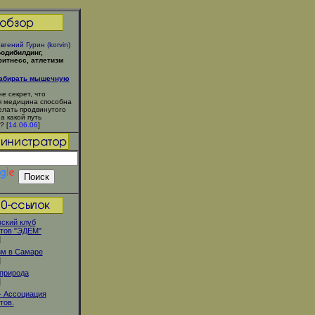
вгений Гурин (korvin)
одибилдинг,
итнесс, атлетизм
набирать мышечную
не секрет, что
 медицина способна
елать продвинутого
 а какой путь
? [
14.06.06
]
ский клуб
тов "ЭДЕМ"
]
зм в Самаре
]
природа
]
- Ассоциация
тов.