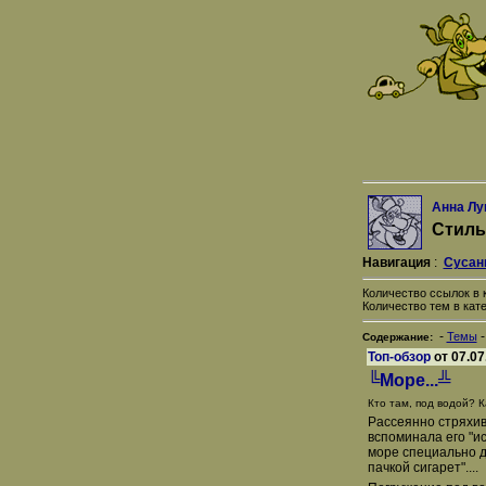
Анна Лу
Стиль
Навигация
:
Сусан
Количество ссылок в к
Количество тем в кате
-
Темы
Содержание:
Топ-обзор
от 07.07
╚Море...╩
Кто там, под водой? К
Рассеянно стряхив
вспоминала его "и
море специально д
пачкой сигарет"....