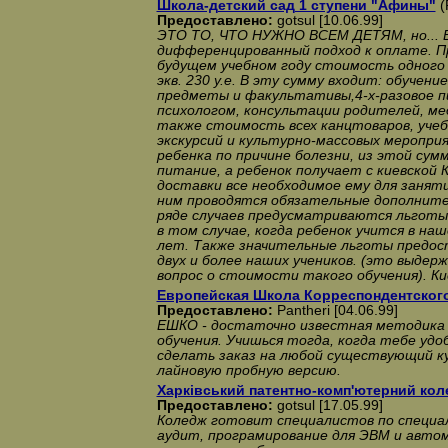
Школа-детский сад 1 ступени "Афины"
(
Предоставлено:
gotsul [10.06.99]
ЭТО ТО, ЧТО НУЖНО ВСЕМ ДЕТЯМ, но... 
дифференцированный подход к оплате. П
будущем учебном году стоимость одного
экв. 230 у.е. В эту сумму входит: обучени
предметы и факультативы,4-х-разовое п
психологом, консультации родителей, ме
также стоимость всех канцтоваров, учеб
экскурсий и культурно-массовых меропри
ребенка по причине болезни, из этой су
питание, а ребенок получает с киевской 
доставки все необходимое ему для заняти
ним проводятся обязательные дополните
ряде случаев предусматриваются льготы 
в том случае, когда ребенок учится в на
лет. Также значительные льготы предо
двух и более наших учеников. (это выдер
вопрос о стоимости такого обучения). Ки
Европейская Школа Корреспондентског
Предоставлено:
Pantheri [04.06.99]
ЕШКО - достаточно известная методика
обучения. Учишься тогда, когда тебе удо
сделать заказ на любой существующий ку
лайновую пробную версию.
Харкiвський патентно-комп'ютерний кол
Предоставлено:
gotsul [17.05.99]
Коледж готовит специалистов по специа
аудит, програмирование для ЭВМ и авто