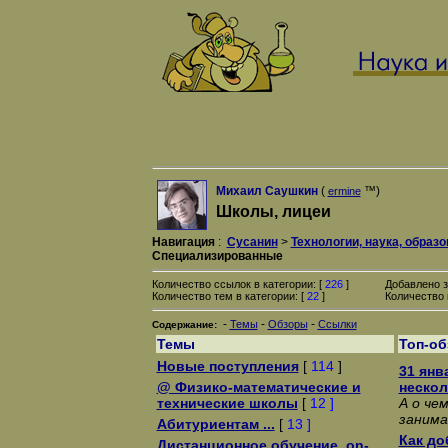
Михаил Саушкин
(
™)
ermine
Школы, лицеи
Навигация
:
Сусанин
>
Технологии, наука, образ
Специализированные
Количество ссылок в категории: [
226
]
Добавлено з
Количество тем в категории: [
22
]
Количество 
-
-
-
Темы
Обзоры
Ссылки
Содержание:
Темы
Топ-о
Новые поступления
[
114
]
31 янв
@ Физико-математические и
нескол
технические школы
[
12 ]
А о че
занима
Абитуриентам ...
[
13 ]
Как до
Дистанционное обучение, on-