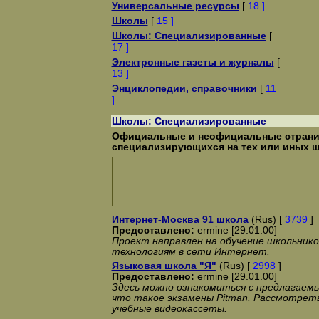
Универсальные ресурсы
[
18 ]
Школы
[
15 ]
Школы: Специализированные
[
17 ]
Электронные газеты и журналы
[
13 ]
Энциклопедии, справочники
[
11
]
Школы: Специализированные
Официальные и неофициальные страни
специализирующихся на тех или иных 
Интернет-Москва 91 школа
(Rus) [
3739
]
Предоставлено:
ermine [29.01.00]
Проект направлен на обучение школьник
технологиям в сети Интернет.
Языковая школа "Я"
(Rus) [
2998
]
Предоставлено:
ermine [29.01.00]
Здесь можно ознакомиться с предлагаемы
что такое экзамены Pitman. Рассмотреть
учебные видеокассеты.