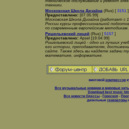
техническое обслуживание и ремонт эле
техники.
Московская Школа Дизайна
(Rus) [
3151
]
Предоставлено:
[07.05.99]
Московская Школа Дизайна (работает с 19
России курсы профессиональной подгото
по современным европейским методикам.
Ришельевский лицей
(Rus) [
5157
]
Предоставлено:
Apsel [19.04.99]
Ришельевский лицей - одно из лучших уче
его истории, преподавателях, достижени
сайте. Также здесь вы найдете задачи ту
математике, информатике.
винтовой
компрессор
к
Все музыкальные новинки и мировые хиты
Download best music hit
Все новости Одессы
-
Гороскоп
-
Прог
дизельные
генераторы