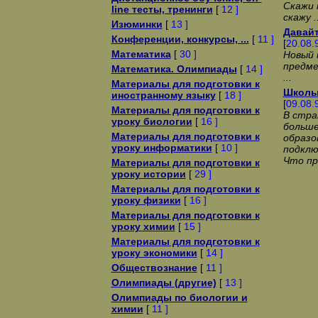
Скажи 
line тесты, тренинги
[
12 ]
скажу ..
Изюминки
[
13 ]
Давайт
Конференции, конкурсы, ...
[
11 ]
[
20.08.
Математика
[
30 ]
Новый 
предме
Математика. Олимпиады
[
14 ]
...
Материалы для подготовки к
Школы 
иностранному языку
[
18 ]
[
09.08.
Материалы для подготовки к
В стра
уроку биологии
[
16 ]
больше
Материалы для подготовки к
образо
уроку информатики
[
10 ]
подключ
Что пр
Материалы для подготовки к
уроку истории
[
29 ]
Материалы для подготовки к
уроку физики
[
16 ]
Материалы для подготовки к
уроку химии
[
15 ]
Материалы для подготовки к
уроку экономики
[
14 ]
Обществознание
[
11 ]
Олимпиады (другие)
[
13 ]
Олимпиады по биологии и
химии
[
11 ]