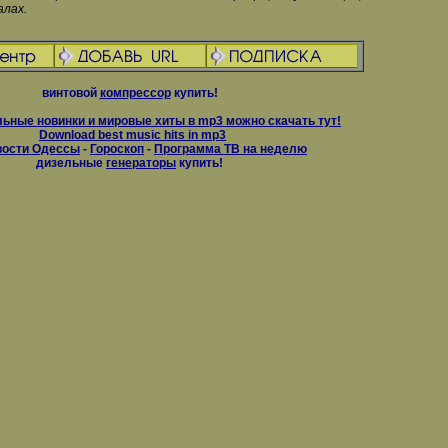
алах.
винтовой
компрессор
купить!
ьные новинки и мировые хиты в mp3 можно скачать тут!
Download best music hits in mp3
вости Одессы
-
Гороскоп
-
Программа ТВ на неделю
дизельные
генераторы
купить!