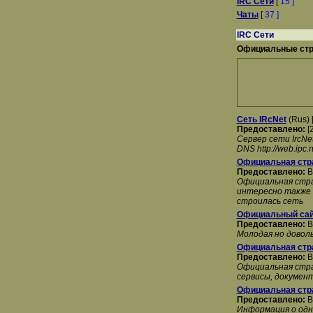
IRC Сети
[
15 ]
Чаты
[
37 ]
IRC Сети
Официальные стр
Сеть IRcNet
(Rus) 
Предоставлено:
[
Cервер сети IrcNet
DNS http://web.ipc.r
Официальная стра
Предоставлено:
B
Официальная стра
интересно также пи
строилась сеть
Официальный сай
Предоставлено:
B
Молодая но довол
Официальная стра
Предоставлено:
B
Официальная стран
сервисы, докумен
Официальная стра
Предоставлено:
B
Информация о одн