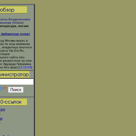
лена Владиленовна
ихеева (Vinitus)
итература, поэзия
 библиотеки терпят
уд Москвы вынес в
ие по иску компании
, владельца платного
сурса Vip.Km.Ru,
ельцев
ьного сайта edu-
рые разместили на нем
е Эдуарда Геворкяна
ы без прав [
13.10.04
]
zare
]
at
]