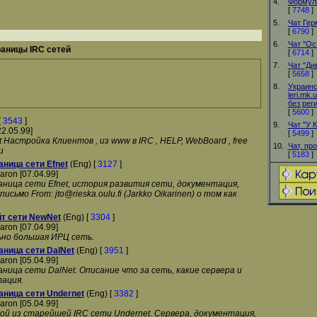
4.
Формул
[
7748
]
5.
Чат Гер
[
6790
]
6.
Чат "Ос
аницы IRC сетей
[
6714
]
7.
Чат "Ди
[
5658
]
8.
Украинс
leri.mk
без рег
[
5600
]
[
3543
]
9.
Чат "У 
22.05.99]
[
5499
]
 Настройка Клиентов , из www в IRC , HELP, WebBoard , free
10.
Чат, про
u
[
5183
]
ница сети Efnet
(Eng) [
3127
]
aron [07.04.99]
ница сети Efnet, история развития сети, документация,
сьмо From: jto@rieska.oulu.fi (Jarkko Oikarinen) о том как
т сети NewNet
(Eng) [
3304
]
aron [07.04.99]
ьно большая ИРЦ сеть.
ница сети DalNet
(Eng) [
3951
]
aron [05.04.99]
ица сети DalNet. Описание что за сеть, какие сервера и
тация.
ница сети Undernet
(Eng) [
3382
]
aron [05.04.99]
ой из старейшей IRC сети Undernet. Сервера, документация,