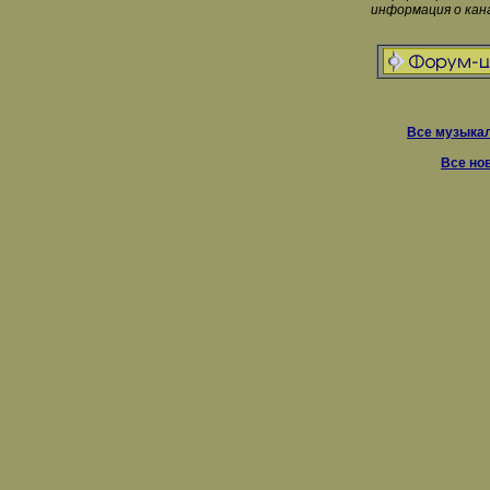
информация о кан
Все музыкал
Все но