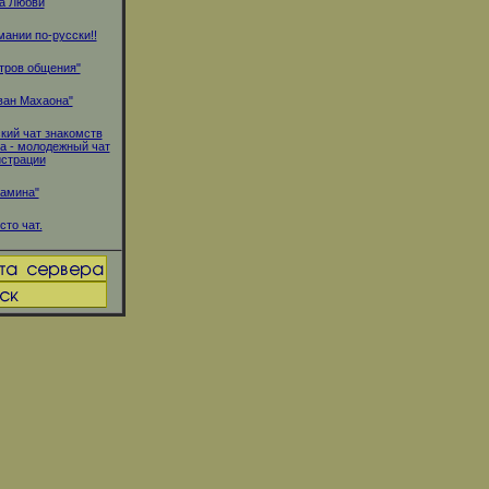
а Любви
мании по-русски!!
тров общения"
ван Махаона"
кий чат знакомств
.ua - молодежный чат
истрации
Камина"
сто чат.