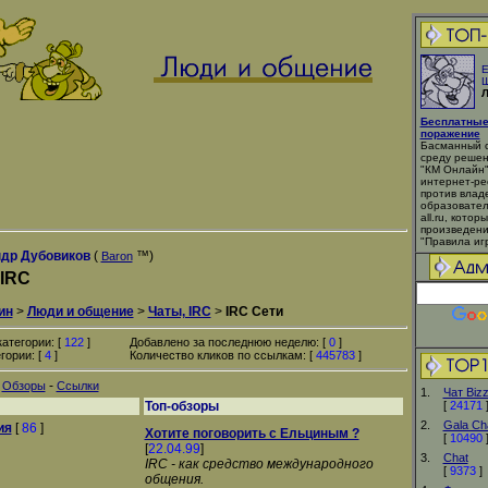
Е
Ш
Л
Бесплатные
поражение
Басманный с
среду решен
"КМ Онлайн"
интернет-ре
против влад
образовател
all.ru, кото
произведени
"Правила игр
др Дубовиков
(
™)
Baron
 IRC
ин
>
Люди и общение
>
Чаты, IRC
>
IRC Сети
атегории: [
122
]
Добавлено за последнюю неделю: [
0
]
гории: [
4
]
Количество кликов по ссылкам: [
445783
]
-
-
Обзоры
Ссылки
1.
Чат Biz
Топ-обзоры
[
24171
2.
Gala Ch
ия
[
86
]
Хотите поговорить с Ельциным ?
[
10490
[
22.04.99
]
3.
Chat
IRC - как средство международного
[
9373
]
общения.