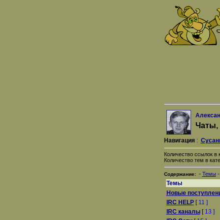
Алексан
Чаты,
Навигация
:
Сусан
Количество ссылок в к
Количество тем в кате
-
Темы
Содержание:
Темы
Новые поступлен
IRC HELP
[
11 ]
IRC каналы
[
13 ]