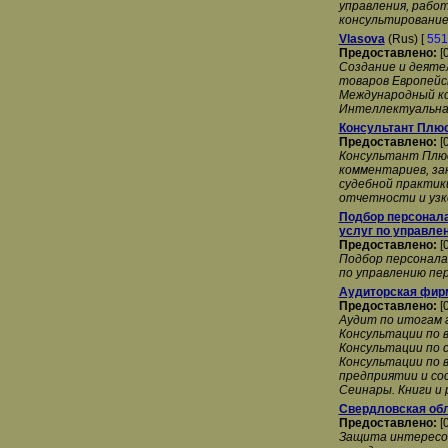
управления, работ
консультирование 
Vlasova
(Rus) [
551
Предоставлено:
[
Создание и деяте
товаров Европейс
Международный ко
Интеллектуальна
Консультант Плюс
Предоставлено:
[
Консультант Плюс
комментариев, за
судебной практики
отчетности и узк
Подбор персонала
услуг по управле
Предоставлено:
[
Подбор персонала
по управлению пе
Аудиторская фирм
Предоставлено:
[
Аудит по итогам 
Консультации по 
Консультации по 
Консультации по 
предприятии и со
Сеинары. Книги и
Свердловская обл
Предоставлено:
[
Защита интересов