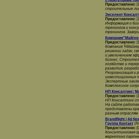
строительные лице
Предоставлено:
[
строительные лице
Экселент Консалт
Предоставлено:
[
Информация о биз
тренингов и конс
тренингов. Завер
Компания"Майгер 
Предоставлено:
[
Компания ╚Майгер
решении задач, с
и увеличением эф
бизнес. Строител
хозяйство и перер
развития, разраб
Реорганизация и 
инвестиционных п
Экспертные заклю
Комплексное сопр
НП Консалтинг: М
Предоставлено:
[
НП Консалтинг сп
На сайте работае
представлены кра
разным отраслям 
Brandflight / 4d 
Группа Контакт
(Ru
Предоставлено:
[
Консалтинговая г
маркетинг партне