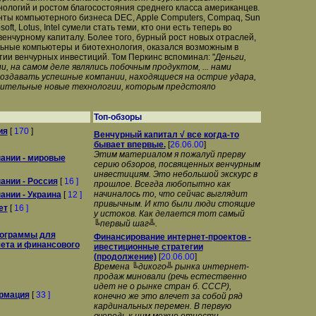
ологий и ростом благосостояния среднего класса американцев.
ты компьютерного бизнеса DEC, Apple Computers, Compaq, Sun
soft, Lotus, Intel сумели стать теми, кто они есть теперь во
венчурному капиталу. Более того, бурный рост новых отраслей,
льные компьютеры и биотехнология, оказался возможным в
тии венчурных инвестиций. Том Перкинс вспоминал: "
Деньги,
, на самом деле являлись побочным продуктом, ... нами
создавать успешные компании, находящиеся на острие удара,
ительные новые технологии, которым предстояло
Топ-обзоры
ия
[
170
]
Венчурный капитал √ все когда-то
бывает впервые.
[
26.06.00
]
Этим материалом я пожалуй прерву
ании - мировые
серию обзоров, посвященных венчурным
инвестициям. Это небольшой экскурс в
ании - Россия
[
16 ]
прошлое. Всегда любопытно как
начиналось то, что сейчас выглядит
ании - Украина
[
12 ]
привычным. И кто были люди стоящие
ет
[
16 ]
у истоков. Как делается тот самый
╚первый шаг╩.
ограммы для
Финансирование интернет-проектов -
чета и финансового
ивестиционные стратегии
(продолжение)
[
20.06.00
]
Времена ╚дикого╩ рынка интернет-
продаж миновали (речь естественно
идет не о рынке стран б. СССР),
рмация
[
33 ]
конечно же это влечет за собой ряд
кардинальных перемен. В первую