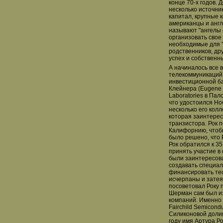
конце 70-х годов.
несколько источни
капитал, крупные 
американцы и англ
называют "ангелы 
организовать свое
необходимые для "
родственников, др
успех и собственн
А начиналось все 
телекоммуникаций.
инвестиционной ба
Клейнера (Eugene 
Laboratories в Пал
что удостоился Но
несколько его кол
которая заинтерес
транзистора. Рок п
Калифорнию, чтобы
было решено, что 
Рок обратился к 3
принять участие в
были заинтересова
создавать специал
финансировать тео
исчерпаны и затея 
посоветовал Року 
Шерман сам был и
компаний. Именно 
Fairchild Semicon
Силиконовой долины
году имя Артура Р