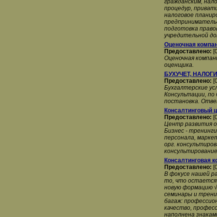
гражданским, нал
процедур, приват
налоговое планиро
предпринимательск
подготовка право
учредительной до
Оценочная компан
Предоставлено:
[
Оценочная компани
оценщика.
БУХУЧЕТ, НАЛОГИ
Предоставлено:
[
Бухгалтерские усл
Консультации, по 
постановка. Отве
Консалтинговый ц
Предоставлено:
[
Центр развития ор
Бизнес - тренинг
персонала, маркет
орг. консультиров
консультирование
Консалтинговая к
Предоставлено:
[
В фокусе нашей р
то, что остается 
новую формацию √ 
семинары и трени
багаж: профессио
качество, профес
наполнена знакам