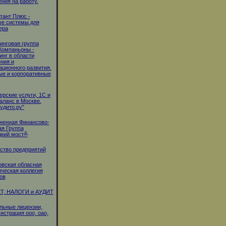
ния на работу.
тант Плюс -
ые системы для
ера
инговая группа
Компаньоны -
инг в области
ния и
ационного развития.
е и корпоративные
ерские услуги, 1С и
баланс в Москве.
удито.ру"
ненная Финансово-
я Группа
цкий мост╩
ство предприятий
вская обласная
ческая коллегия
ов
Т, НАЛОГИ и АУДИТ
льные лицензии,
гистрация ооо, оао,