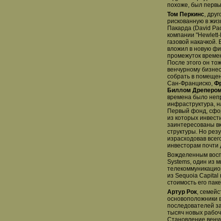
похоже, был первы
Том Перкинс
, дру
рискованную в жиз
Пакарда (David Pa
компании "Hewlett-
газовой накачкой. 
вложил в новую фи
промежуток времен
После этого он то
венчурному бизнес
собрать в помеще
Сан-Франциско,
Ф
Биллом Дреперо
времена было непр
инфраструктура, н
Первый фонд, сфор
из которых инвест
заинтересованы в
структуры. Но рез
израсходовав всег
инвесторам почти 
Вожделенным восп
Systems, один из 
телекоммуникацион
из Sequoia Capital
стоимость его пак
Артур Рок
, семей
основоположники в
последователей за
тысяч новых рабоч
Становление венчу