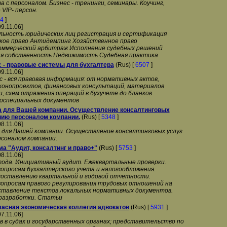
а с персоналом. Бизнес - тренинги, семинары. Коучинг,
VIP- персон.
4
]
09.11.06]
льность юридических лиц регистрация и сертификация
кое право Антидемпинг Хозяйственное право
ммерческий арбитраж Исполнение судебных решений
я собственность Недвижимость Судебная практика
 - правовые системы для бухгалтера
(Rus) [
6507
]
09.11.06]
 - вся правовая информация: от нормативных актов,
конопроектов, финансовых консультаций, материалов
, схем отражения операций в бухучете до бланков
оспециальных документов
 для Вашей компании. Осуществление консалтинговых
нию персоналом компании.
(Rus) [
5348
]
08.11.06]
 для Вашей компании. Осуществление консалтинговых услуг
рсоналом компании.
а "Аудит, консалтинг и право+"
(Rus) [
5753
]
08.11.06]
года. Инициативный аудит. Ежеквартальные проверки.
вопросам бухгалтерского учета и налогообложения.
составлению квартальной и годовой отчетности.
вопросам правого регулирования трудовых отношений на
ставление текстов локальных нормативных документов.
 разработки. Статьи
асная экономическая коллегия адвокатов
(Rus) [
5931
]
07.11.06]
 в судах и государственных органах; представительство по