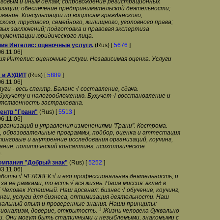
оговым и иным делам; сопровождение регистрационных
изации; обеспечение предпринимательской деятельности;
вание. Консультации по вопросам гражданского,
ого, трудового, семейного, жилищного, уголовного права;
вых заключений; подготовка и правовая экспертиза
кументации юридического лица.
ия Интелис: оценочные услуги.
(Rus) [
5676
]
06.11.06]
я Интелис: оценочные услуги. Независимая оценка. Услуги
 и АУДИТ
(Rus) [
5889
]
06.11.06]
уги - весь спектр. Баланс √ составление, сдача.
бухучету и налогообложению. Бухучет √ восстановление и
тственность застрахована.
ентр "Грани"
(Rus) [
5513
]
06.11.06]
ганизаций и управления изменениями "Грани". Кострома.
и, образовательные программы, подбор, оценка и аттестация
инговые и внутренние исследования организаций, коучинг,
ание, политический консалтинг, психологическое
.
омпания "Добрый знак"
(Rus) [
5252
]
03.11.06]
аботы √ ЧЕЛОВЕК √ и его профессиональная деятельность, и
за ее рамками, то есть √ вся жизнь. Наша миссия: вклад в
Человек Успешный. Наш арсенал: бизнес √ обучение, коучинг,
нги, услуги для бизнеса, оптимизация деятельности. Наш
нальный опыт и проверенные знания. Наши принципы:
сионализм, доверие, открытость. ┘Жизнь человека буквально
и. Они могут быть статичными и незыблемыми, знакомыми с