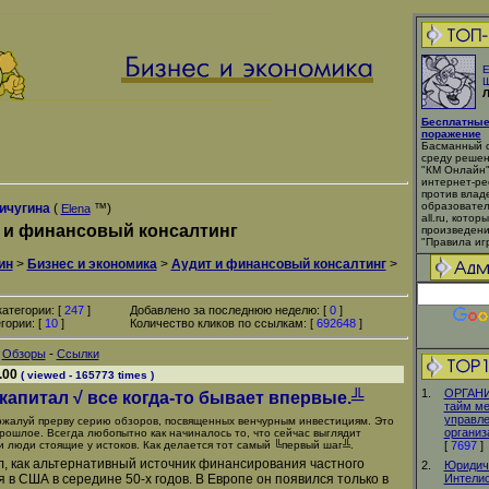
Е
Ш
Л
Бесплатные
поражение
Басманный с
среду решен
"КМ Онлайн"
интернет-ре
против влад
образовател
ичугина
(
™)
Elena
all.ru, кото
 и финансовый консалтинг
произведени
"Правила игр
ин
>
Бизнес и экономика
>
Аудит и финансовый консалтинг
>
атегории: [
247
]
Добавлено за последнюю неделю: [
0
]
гории: [
10
]
Количество кликов по ссылкам: [
692648
]
-
-
Обзоры
Ссылки
.00
( viewed - 165773 times )
1.
ОРГАНИ
апитал √ все когда-то бывает впервые.╩
тайм м
управл
жалуй прерву серию обзоров, посвященных венчурным инвестициям. Это
организ
прошлое. Всегда любопытно как начиналось то, что сейчас выглядит
и люди стоящие у истоков. Как делается тот самый ╚первый шаг╩.
[
7697
]
, как альтернативный источник финансирования частного
2.
Юридич
 в США в середине 50-х годов. В Европе он появился только в
Интели