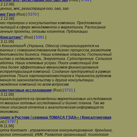
нзии, мчс, регистрация ооо, оао, зао
(Rus) [
5799
]
12.12.06]
нзии, мчс, регистрация ооо, оао, зао
инг Груп
(Rus) [
5370
]
12.12.06]
нес-тренерах и консультантах компании. Предложения
ультаций в сфере менеджмента и маркетинга. Расписание
шенные проекты, отзывы клиентов. Публикации
Консалтинг"
(Rus) [
5391
]
13.11.06]
 Консалтинг╩ (Украина, Одесса) специализируется на
вязанных с совершенствованием бизнес-процессов, развитием
фективности бизнеса. Наши ключевые отрасли: Гостиничный
ьство и недвижимость. Энергетика. Судостроение. Сельское
аботка. Наши ключевые услуги: Поиск инвестиций для
отка более эффективных механизмов финансирования.
реструктуризация компаний. Создание предприятий в рамках
роектов. Поиск партнеров/инвесторов в Украине/за рубежом.
чения по законодательству и другие консультации.
овождение компаний по всем вопросам.
аркетинговые исследования
(Rus) [
5721
]
13.11.06]
ециализируется на проведении маркетинговых исследования.
т магазин готовых исследований и бизнес планов. Так же
ткие описания отчетов и аналитическая информация по
экономики.
брэндинг в Ростове / семинар ТОМАСА ГЭДА═ / Консалтинговая
s) [
5797
]
09.11.06]
руппа Контакт - управленческое консультирование: брендинг,
рских отношений, ИМК. Развитие организаций: психология