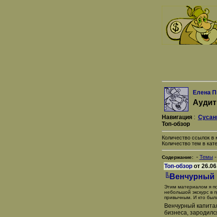
Елена П
Аудит
Навигация
:
Сусан
Топ-обзор
Количество ссылок в к
Количество тем в кате
-
Темы
Содержание:
Топ-обзор
от 26.06
╚Венчурный к
Этим материалом я по
небольшой экскурс в 
привычным. И кто был
Венчурный капитал
бизнеса, зародился