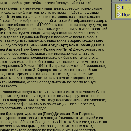
м, кто вообще употребил термин "венчурный капитал".
гой знаменитый венчурный капиталист, совершил свою самую
ни сделку приблизительно в то же время. Работая у Дэвида
ckard), одного из совладельцев всемирно известной сегодня
Packard", он изобрел недорогой и простой в обращении лазер с
Все свои сбережения - $10,000, отложенные на покупку дома, он
рму. Продукт оказался настолько успешным, что через короткий
и Перкинс сумел продать фирму компании Spectra-Physics.
же встретил Юджина Клейнера и полностью посвятил себя
у. В те годы всех венчурных инвесторов Америки можно было
нии одного офиса. Ими были
Артур (Арт) Рок
и
Томми Дэвис
в
ред Адлер
в Нью-Йорке и
Франклин (Питч) Джонсон
вместе с
м
на полуострове. Создавать начинающие компании в те
осто: настоящих предпринимателей было не так много, а
а которую можно было бы опираться, попросту отсутствовала.
мированный Роком в 1961 г. был размером всего 5 миллионов,
ировано было всего 3. Корпоративные инвесторы не были
кладывать средства в малопонятные тогда финансовые
ультаты работы фонда оказались ошеломляющими: Рок,
о три миллиона, через непродолжительное время вернул
девяносто.
оминанием венчурных капиталистов является компания Cisco
мировых лидеров производства сетевых маршрутизаторов и
ного оборудования. В 1987 году
Дон Валентин
(Don Valentine)
 приобрел за $2,5 миллиона пакет акций Cisco. Через год
ета составила $3 миллиарда.
ство
Дреперов
,
Франклин (Питч) Джонсон
,
Том Перкинс
-
енчурного капитала и его легенда. Усилиями этих людей и их
 последние 30 лет в Соединенных Штатах были созданы сотни
их мест и миллиарды долларов дополнительных доходов.
рного капитала совпало по времени с бурным развитием