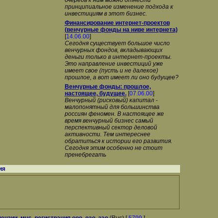
очередь к ним можно отнести
принципиальное изменение подхода к
инвестициям в этот бизнес.
Финансирование интернет-проектов
(венчурные фонды на ниве интернета)
[
14.06.00
]
Сегодня существует большое число
венчурных фондов, вкладывающих
деньги только в интернет-проекты.
Это направление инвестиций уже
имеет свое (пусть и не далекое)
прошлое, а вот имеет ли оно будущее?
Венчурные фонды: прошлое,
настоящее, будущее.
[
07.06.00
]
Венчурный (рисковый) капитал -
малопонятный для большинства
россиян феномен. В настоящее же
время венчурный бизнес самый
перспективный сектор деловой
активности. Тем интереснее
обратиться к истории его развития.
Сегодня этим особенно не стоит
пренебрегать
ия