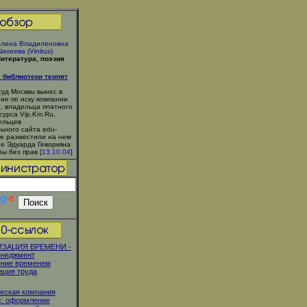
лена Владиленовна
ихеева (Vinitus)
итература, поэзия
 библиотеки терпят
уд Москвы вынес в
ие по иску компании
, владельца платного
сурса Vip.Km.Ru,
ельцев
ьного сайта edu-
рые разместили на нем
е Эдуарда Геворкяна
ы без прав [
13.10.04
]
ЗАЦИЯ ВРЕМЕНИ -
енеджмент
ение временем
ация труда
еская компания
с: оформление