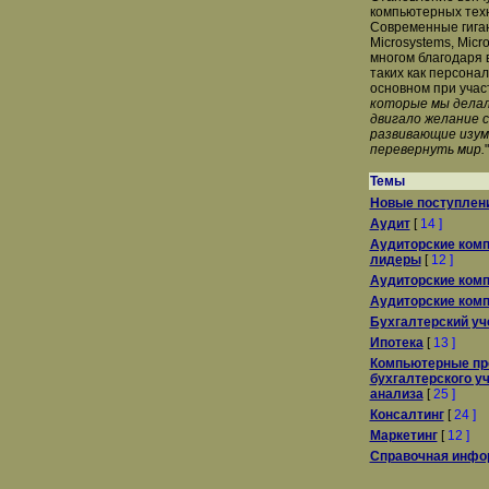
компьютерных техн
Современные гиган
Microsystems, Micro
многом благодаря 
таких как персона
основном при учас
которые мы делали
двигало желание 
развивающие изум
перевернуть мир.
"
Темы
Новые поступлен
Аудит
[
14 ]
Аудиторские комп
лидеры
[
12 ]
Аудиторские комп
Аудиторские комп
Бухгалтерский уч
Ипотека
[
13 ]
Компьютерные пр
бухгалтерского у
анализа
[
25 ]
Консалтинг
[
24 ]
Маркетинг
[
12 ]
Справочная инфо