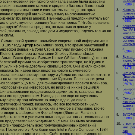
разреше
 До возникновения венчурного капитала в мире были известны
[
7289
]
ков финансирования малого и среднего бизнеса: банковский
корпорации и компании и состоятельные люди, которых
3.
Консуль
правов
ичане с присущей английскому языку многозначностью
бухгалт
бизнеса" (business angels). Начинающий предприниматель мог
[
6507
]
 дело, действую по принципу "пан или пропал". Чтобы привлечь
4.
Консалт
раскрутки" бизнеса средства, он одалживал деньги у
АСТРА 
узей, знакомых, закладывал дом и имущество, надеясь только на
консалт
ые силы.
управле
организ
в Силиконовой долине - колыбели современной информатики и
Открыты
 В 1957 году
Артур Рок
(Arthur Rock), в то время работавший в
с
нковской фирме на Уолл Стрит, получил письмо от Юджина
[
6264
]
Kleiner), инженера из компании Shokley Semiconductor
5.
Бухгалт
о Альто. Глава фирмы, Вильям Шокли (William Shockley) только
аудит, 
белевской премии за изобретение транзистора, но Юджин и
ООО "А
лег были не очень довольны своим шефом. Они искали фирму,
[
6175
]
овалась бы идеей производства нового кремниевого
6.
Объеди
оказал письмо своему партнеру и убедил его вместе полететь в
Правова
 на месте изучить предложение Юджина. После их встречи
╚Кузне
Рок соберет $1,5 млн. для финансирования проекта Клейнера.
[
6078
]
5 корпоративным инвесторам, но никто из них не решился
7.
Банкрот
 финансировании предлагаемой сделки, хотя, казалось, все
[
6052
]
ны его предложением. Никогда ранее еще не случалось
8.
Свердло
ьную фирму под абсолютно новую идею, да еще и
экономи
ретический проект. Казалось, что все возможности были
адвокат
обречена. Но тут, случайно, как и многое в этом мире, кто-то
[
5931
]
поговорить с Шерманом Фэрчайлдом (Sherman Fairchild).
9.
БУХУЧЕ
зобретателем и уже имел опыт создания новых технологичных
[
5889
]
он предоставил необходимые $1,5 млн. Так была основана
10.
строите
ductors - прародитель всех полупроводниковых компаний
мчс, ре
. После этого у Рока были еще Intel и Apple Computer. К 1984
зао
ока стало синонимом успеха. Собственно говоря, именно он,
[
5799
]