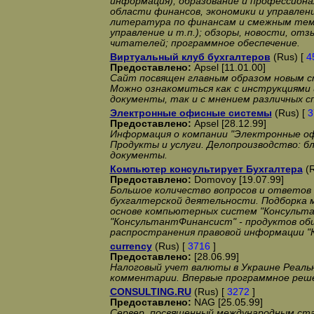
информация); образование и профессион
области финансов, экономики и управлени
литература по финансам и смежным тем
управление и т.п.); обзоры, новости, от
читателей; программное обеспечение.
Виртуальный клуб бухгалтеров
(Rus) [
4
Предоставлено:
Apsel [11.01.00]
Сайт посвящен главным образом новым 
Можно ознакомиться как с инструкциями
документы, так и с мнением различных с
Электронные офисные системы
(Rus) [
3
Предоставлено:
Apsel [28.12.99]
Информация о компании "Электронные о
Продукты и услуги. Делопроизводство: б
документы.
Компьютер консультирует Бухгалтера
(R
Предоставлено:
Domovoy [19.07.99]
Большое количество вопросов и ответов
бухгалтерской деятельности. Подборка 
основе компьютерных систем "Консульт
"КонсультантФинансист" - продуктов об
распространения правовой информации "
currency
(Rus) [
3716
]
Предоставлено:
[28.06.99]
Налоговый учет валюты в Украине Реаль
комментарии. Впервые программное реш
CONSULTING.RU
(Rus) [
3272
]
Предоставлено:
NAG [25.05.99]
Сервер, посвященный международным ст