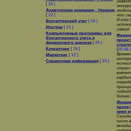
инвест
[
16 ]
экскур
Аудиторские компании - Украина
любопы
[
12 ]
что се
И кто 
Бухгалтерский учет
[
16 ]
истоко
Ипотека
[
13 ]
самый 
Компьютерные программы для
Финанс
бухгалтерского учета и
проект
финансового анализа
[
25 ]
страте
Консалтинг
[
24 ]
[
20.06.
Времен
Маркетинг
[
12 ]
интерн
Справочная информация
[
33 ]
естест
стран 
влечет
кардин
очеред
принци
подход
бизнес
Финанс
проект
ниве и
Сегодн
число 
вклады
интер