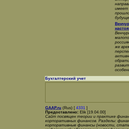
направ
имеет 
прошло
будуще
Венчу
настоя
Венчур
малопо
россия
же вре
перспе
активн
обрати
развит
особен
Бухгалтерский учет
GAAP.ru
(Rus) [
4331
]
Предоставлено:
Elik [19.04.00]
Сайт посвящен теории и практике финан
корпоративных финансов. Разделы: фина
корпоративные финансы (новости, статьи