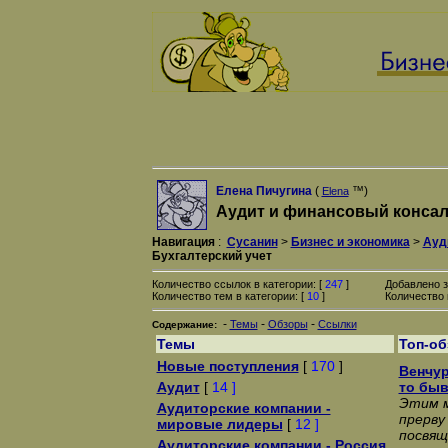
Елена Пичугина
(
™)
Elena
Аудит и финансовый консал
Навигация
:
Сусанин
>
Бизнес и экономика
>
Ауд
Бухгалтерский учет
Количество ссылок в категории: [
247
]
Добавлено з
Количество тем в категории: [
10
]
Количество 
-
-
-
Темы
Обзоры
Ссылки
Содержание:
Темы
Топ-о
Новые поступления
[
170
]
Венчур
Аудит
[
14 ]
то быв
Этим м
Аудиторские компании -
прерву
мировые лидеры
[
12 ]
посвящ
Аудиторские компании - Россия