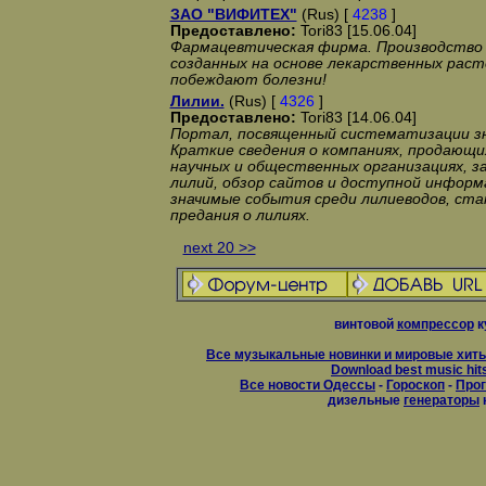
ЗАО "ВИФИТЕХ"
(Rus) [
4238
]
Предоставлено:
Tori83 [15.06.04]
Фармацевтическая фирма. Производство 
созданных на основе лекарственных раст
побеждают болезни!
Лилии.
(Rus) [
4326
]
Предоставлено:
Tori83 [14.06.04]
Портал, посвященный систематизации зн
Краткие сведения о компаниях, продающих
научных и общественных организациях, 
лилий, обзор сайтов и доступной информ
значимые события среди лилиеводов, ста
предания о лилиях.
next 20 >>
винтовой
компрессор
к
Все музыкальные новинки и мировые хиты
Download best music hit
Все новости Одессы
-
Гороскоп
-
Прог
дизельные
генераторы