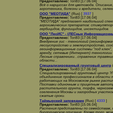
Предоставлено:
Tori83 [17.06.04]
Всё о нарциссах для цветовода. Описание
агротехника, болезни и вредители, селек
ООО "МЕОТИДА"
(Rus) [
3937
]
Предоставлено:
Tori83 [17.06.04]
"МЕОТИДА" предлагает наибольший спек
агрохимических препаратов: стимулятор
гербицидов, фунгицидов, инсектицидов.
ООО "ЛесИС" - (ЛЕСные Информационн
Предоставлено:
Tori83 [17.06.04]
Внедрение гис - технологий (геоинформат
лесоустройство и землеустройство, созд
геоинформационные системы "под ключ", у
аренду, сетевые (Интернет) технологии 
Лесные справочники...справочник травян
области...
Специализированный грунтовый центр
(
Предоставлено:
Tori83 [17.06.04]
Специализированный грунтовый центр ?
объединение профессионалов в области п
работающих на Московском рынке расти
Поставки одиночным и прицепным авто
растительного грунта, торфа, чернозема
озеленения Москвы и загородных участков
сжатые сроки.
Таймырский заповедник
(Rus) [
4333
]
Предоставлено:
Tori83 [15.06.04]
Растения представлены по семействам, 
биологическое описание. Кроме того, мо