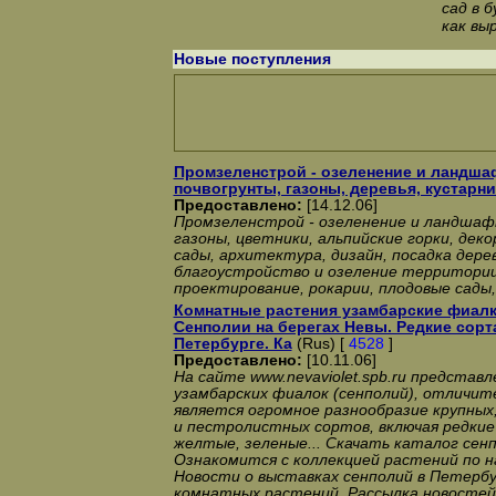
сад в 
как вы
Новые поступления
Промзеленстрой - озеленение и ландша
почвогрунты, газоны, деревья, кустарни
Предоставлено:
[14.12.06]
Промзеленстрой - озеленение и ландшаф
газоны, цветники, альпийские горки, дек
сады, архитектура, дизайн, посадка дере
благоустройство и озеление территори
проектирование, рокарии, плодовые сады,
Комнатные растения узамбарские фиалк
Сенполии на берегах Невы. Редкие сорт
Петербурге. Ка
(Rus) [
4528
]
Предоставлено:
[10.11.06]
На сайте www.nevaviolet.spb.ru представл
узамбарских фиалок (сенполий), отличи
является огромное разнообразие крупных
и пестролистных сортов, включая редкие
желтые, зеленые... Скачать каталог сенп
Ознакомится с коллекцией растений по н
Новости о выставках сенполий в Петербу
комнатных растений. Рассылка новостей