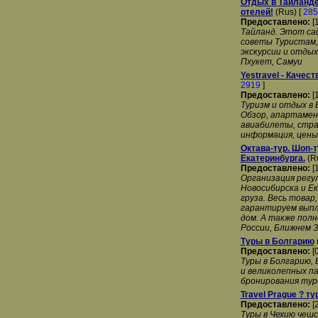
Отдых в Тайланде
отелей!
(Rus) [
285
Предоставлено:
[
Тайланд. Этот са
советы Туристам,
экскурсии и отдых
Пхукет, Самуи
Yestravel - Качес
2919
]
Предоставлено:
[
Туризм и отдых в 
Обзор, апартамент
авиабилеты, страх
информация, цены
Октава-тур. Шоп-т
Екатеринбурга.
(Ru
Предоставлено:
[
Организация регул
Новосибирска и Е
груза. Весь товар
гарантируем выпл
дом. А также пол
России, Ближнем З
Туры в Болгарию
Предоставлено:
[
Туры в Болгарию, 
и великолепных п
бронирования тур
Travel Prague ? т
Предоставлено:
[
Туры в Чехию чеш