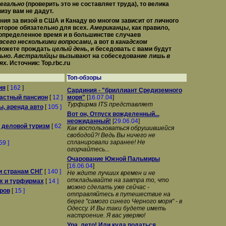
егально
(проверить это не составляет труда), то велика
визу вам
не дадут
.
ния за визой в
США
и
Канаду
во многом зависит от личного
оторое обязательно для всех.
Американцы
, как правило,
 определенное время и в большинстве случаев
всего несколькими вопросами
, а вот в
канадском
ожете прождать
целый день
, и беседовать с вами будут
ьно
.
Австралийцы
вызывают на собеседование лишь
в
ях.
Источник: Top.rbc.ru
Топ-обзоры
ия
[
162
]
Сардиния - "бриллиант Средиземного
частный пансион
[
12 ]
моря"
[
16.07.04
]
Турфирма ITS представляет
ы, аренда авто
[
105 ]
Вот он, Отпуск вожделенный...
неожиданный!
[
29.06.04
]
 деловой туризм
[
62
Как воспользоваться обрушившейся
свободой?! Ведь Вы ничего не
спланировали заранее! Не
59 ]
огорчайтесь...
Очарование Южной Пальмиры
[
16.06.04
]
и странам СНГ
[
140 ]
Не ждите лучших времен и не
откладывайте на завтра то, что
х и турфирмах
[
14 ]
можно сделать уже сейчас -
уров
[
15 ]
отправляйтесь в путешествие на
берег "самого синего Черного моря" - в
Одессу. И Вы таки будете иметь
настроение. Я вас уверяю!
Ура, лето! Или куда податься