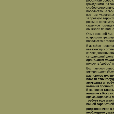
россиянам особо с
гражданами РФ за
слабое сотрудниче
посольство Бельги
все-таки удастся д
запретную террит
россиян приземлил
странное помещение
обыскали по полно
Опыт соседей быс
возродили тради
посольства в Москв
В декабре прошлог
въезжающих
отпеч
собеседовании они
сегодняшний день
процентам наши
получить "добро" 
Возглавляют списо
эмиграционный с
паспортов или не
власти этих госу
эмигранта и требу
наличия прочных 
В качестве таков
наличие в России
браке, справка с
требует еще и
коп
вашей заработной
родственников
в с
необходимо указа