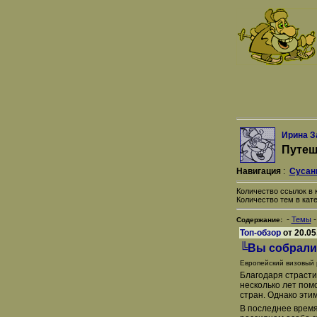
Ирина З
Путеш
Навигация
:
Сусан
Количество ссылок в к
Количество тем в кате
-
Темы
Содержание:
Топ-обзор
от 20.05
╚Вы собралис
Европейский визовый 
Благодаря страсти
несколько лет пом
стран. Однако эти
В последнее время