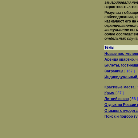
эмигрировали
нел
вероятность, что 
Результат обраще
собеседования, к
назначают его на
ограничиваются 
консульстве
вы м
более обстоятел
отдельных случа
Темы
Новые поступлен
Аренда квартир, 
Билеты, гостиниц
Заграница
[
167 ]
Индивидуальный,
]
Красивые места
[
Крым
[
37 ]
Летний сезон
[
56 ]
Отдых по России 
Отзывы о курорта
Поиск и подбор т