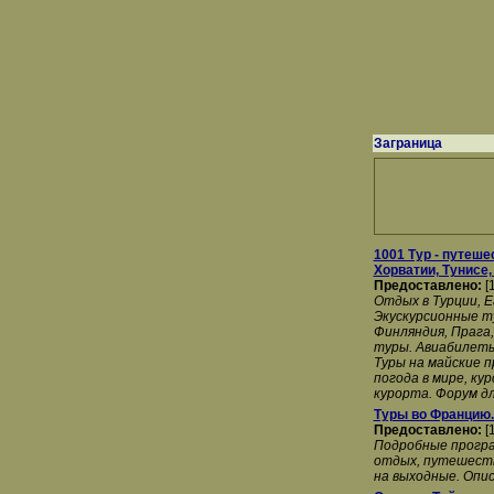
Заграница
1001 Тур - путеше
Хорватии, Тунисе,
Предоставлено:
[
Отдых в Турции, Е
Экускурсионные ту
Финляндия, Прага,
туры. Авиабилеты
Туры на майские п
погода в мире, ку
курорта. Форум д
Туры во Францию.
Предоставлено:
[
Подробные програ
отдых, путешеств
на выходные. Опис