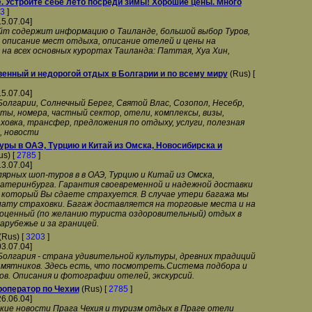
. Устройте себе лето посреди зимы! Хорошие цены. Много
3
]
15.07.04]
йт содержит информацию о Таиланде, большой выбор Туров,
 описание мест отдыха, описание отелей и цены на
 на всех основных курортах Таиланда: Паттая, Хуа Хин,
твенный и недорогой отдых в Болгарии и по всему миру
(Rus) [
15.07.04]
Болгарии, Солнечный Берег, Святой Влас, Созопол, Несебр,
ы, номера, частный сектор, отели, комплексы, визы,
овка, трансфер, предложения по отдыху, услуги, полезная
, новости
уры в ОАЭ, Турцию и Китай из Омска, Новосибирска и
s) [
2785
]
13.07.04]
ярных шоп-туров в в ОАЭ, Турцию и Китай из Омска,
катеринбурга. Гарантия своевременной и надежной доставки
, который Вы сдаете страхуется. В случае утери багажа мы
ату страховки. Багаж доставляется на торговые места и на
ноценный (по желанию туриста оздоровительный) отдых в
арубежье и за границей.
(Rus) [
3203
]
03.07.04]
Болгария - страна удивительной культуры, древних традиций
амятников. Здесь есть, что посмотреть.Система подбора и
ов. Описания и фотографии отелей, экскурсий.
уроператор по Чехии
(Rus) [
2785
]
26.06.04]
ские новости Прага Чехия и туризм отдых в Праге отели