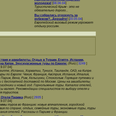
молодежи!
[
08.06.04
]
Туристический Крым - это не
обязательно дорого...
Вы собрались отдохнуть за
рубежом?...Дерзайте!
[
20.05.04
]
Европейский визовый режим угрожает
отдыху россиян.
ствия и авиабилеты. Отдых в Турции, Египте, Испании,
 на Кипре. Экускурсионные туры по Европе:
(Rus) [
3249
]
19.07.04]
гипте, Испании, Хорватии, Тунисе, Таиланде, ОАЭ, на Кипре.
ры по Европе: Чехия, Франция, Австрия, Испания, Италия,
 Париж, Вена, Рим, Хельсинки, Стокгольм. Горящие путевки и
 с бесплатной доставкой по Москве. Цены на авиабилеты.
раздники и новый год. Горнолыжные туры. Каталог отелей,
рсы валют. Рекомендации специалистов по выбору отеля и
ля туристов.
 Отели Парижа
(Rus) [
2935
]
19.07.04]
ммы туров во Францию: новые впечатления, городской
ия по стране, отдых, семейные туры, экономные туры, туры
ания отелей. Рассказы о Париже и Франции.