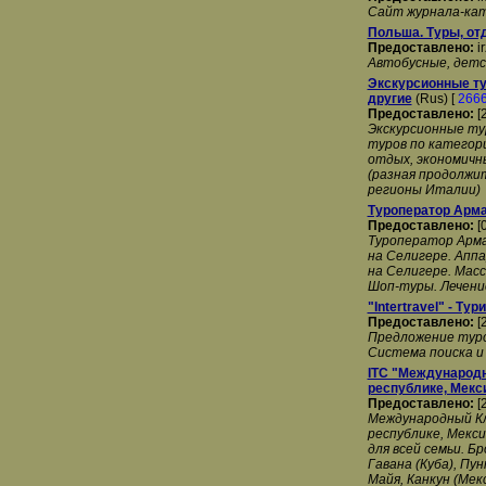
Сайт журнала-кат
Польша. Туры, от
Предоставлено:
i
Автобусные, детс
Экскурсионные ту
другие
(Rus) [
266
Предоставлено:
[
Экскурсионные ту
туров по категори
отдых, экономичн
(разная продолжит
регионы Италии)
Туроператор Арма
Предоставлено:
[
Туроператор Арма
на Селигере. Апп
на Селигере. Масс
Шоп-туры. Лечени
"Intertravel" - Ту
Предоставлено:
[
Предложение туров
Система поиска и
ITC "Международн
республике, Мекс
Предоставлено:
[
Международный Кл
республике, Мекси
для всей семьи. Б
Гавана (Куба), Пу
Майя, Канкун (Мек