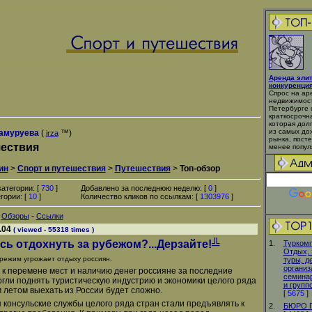
Аренда эли
конкуренци
Спрос на ар
недвижимост
Петербурге 
краткосрочн
которая дол
из самых до
амуруева
(
™)
irza
рынка, пост
ествия
менее попул
ин
>
Спорт и путешествия
>
Путешествия
>
Топ-обзор
атегории: [
730
]
Добавлено за последнюю неделю: [
0
]
гории: [
10
]
Количество кликов по ссылкам: [
1303976
]
-
-
Обзоры
Ссылки
.04
( viewed - 55318 times )
ь отдохнуть за рубежом?...Дерзайте!╩
1.
Туркомп
Отдых, 
режим угрожает отдыху россиян.
туры, д
организ
 к перемене мест и наличию денег россияне за последние
семинар
огли поднять туристическую индустрию и экономики целого ряда
и групп
м летом выехать из России будет сложно.
[
5675
]
 консульские службы целого ряда стран стали предъявлять к
2.
БЮРО 