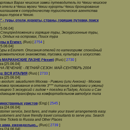
Карловых Варах чешские замки путеводитель по Чехии чешское
я отели в Чехии музеи Чехии курорты Чехии бронирование
риглашаем к сотрудничеству туристические агентства
ации туров в Чехию.
 - туры, отели, курорты, страны, горящие путевки, поиск
]
25.06.04]
 Спецпредложения и горящие туры, Экскурсионные туры,
и, Отдых на островах, Поиск тура
уры в Египет.
(Rus) [
2754
]
25.06.04]
Туры в Египет. Описания отелей по категориям: спокойный
романтичские знакомства, тусовка, культура и искусство.
 в МАРИАНСКИЕ ЛАЗНЕ (Чехия)
(Rus) [
2730
]
rza [25.06.04]
А ЛЕЧЕНИЕ - ЛЕТНИЙ СЕЗОН. МАЙ-СЕНТЯБРЬ 2004
ур: ВСЯ ИТАЛИЯ
(Rus) [
2733
]
rza [25.06.04]
входит: авиабилет Москва - Римини (или Анкона) - Москва
овка проживание в отелях 3*** питание (завтраки и ужины)
ющего 5 экскурсий с гидом + поездки в Падую, Ассизи и Сан
ождающим трансферы на комфортабельном автобусе типа
 иностранных уристов
(Eng) [
2545
]
rza [24.06.04]
stomer service, best fares, and make your travel arrangements easy.
ustomers and have friendly travel consultants to serve you. Search
line Tickets to Russia and Other Places
 авиа, еженедельно...
(Rus) [
2739
]
rza [24.06.04]