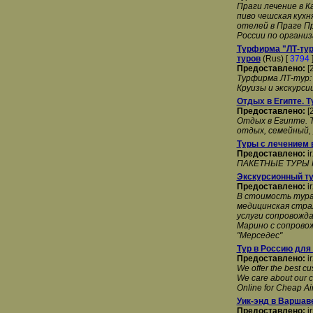
Праги лечение в 
пиво чешская кухн
отелей в Праге П
России по организ
Турфирма "ЛТ-тур"
туров
(Rus) [
3794
Предоставлено:
[
Турфирма ЛТ-тур:
Круизы и экскурси
Отдых в Египте. Т
Предоставлено:
[
Отдых в Египте. 
отдых, семейный, 
Туры с лечением
Предоставлено:
i
ПАКЕТНЫЕ ТУРЫ Н
Экскурсионный т
Предоставлено:
i
В стоимость тура 
медицинская страх
услуги сопровожда
Марино с сопров
"Мерседес"
Тур в Россию для
Предоставлено:
i
We offer the best cu
We care about our c
Online for Cheap Air
Уик-энд в Варшаве
Предоставлено:
i