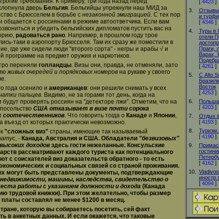
трогие требования. К примеру, три года назад перед
[
4423
]
хлопнула дверь
Бельгия
. Бельгийцы упрекнули наш МИД за
3.
Отзывы 
ство с Брюсселем в борьбе с
незаконной эмиграцией
. С тех пор
и турф
и общается с россиянами в режиме автоответчика. Если вам
[
4346
]
озвониться и убедить бельгийских дипломатов пустить вас на
4.
Туры в 
орию,
радоваться рано
. Например, в прошлом году трое
отели П
ись-таки в аэропорту Брюсселя. Там их сразу же поместили в
достоп
, где уже сидели люди "второго сорта" - негры и арабы √ и
Праги, 
Варах, 
й программе на предмет оружия и наркотиков.
Подебра
тро переняли
голландцы
. Визы они, правда, не отменяли, зато
[
4261
]
цию
живых очередей и порядковых номеров
на рукаве у своего
5.
С Alto S
е.
Бразили
Восток
о года осенило и
американцев
: они решили снимать у всех
[
4253
]
атки пальцев
. Видимо, не за горами тот день, когда на
 будут проверять россиян на "детекторе лжи". Отметим, что на
6.
Польша.
[
4203
]
 посольство
США отказывает в визе почти сорока
х соотечественников
. Что говорить тогда о
Канаде
и
Японии
,
7.
Отдых в
на въезд от которых практически невозможно.
[
4193
]
8.
Туризм.
к
"сложных виз"
страны, имеющие так называемый
[
4190
]
татус
, -
Канада, Австралия и США
. Обладатели
"безвизовых"
высоких доходов
здесь гости
нежеланные
. Консульские
9.
Примасп
гостини
дарств рассматривают каждого туриста как потенциального
Петербу
ют с соискателей виз доказательств обратного - то есть
[
4162
]
экономических и социальных связей со страной проживания.
10.
Vladivos
ых могут быть представлены документы, подтверждающие
иностр.
недвижимости, машины, наследства, свидетельство о
[
4094
]
 места работы с указанием должности и дохода
(Канада
ию трудовой книжки
). При этом желательно, чтобы размер
 платы составлял не менее
$1200 в месяц
.
тране, которую вы собираетесь посетить, сей факт
ть в анкетных данных. И если окажется, что таковые