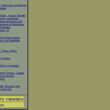
туристов о курортах
ирмах
Прагу, туры в Чехию,
раги, описание
римечательностей
лечение в Карловых
Яхимове,
дах, М
ol в Португалию,
ю и на Ближний
 Туры, отдых
 Тунисе
 Всё о туризме.
орт-Отель - новая
ца в центре
рга
tok, Russia (для
туристов)