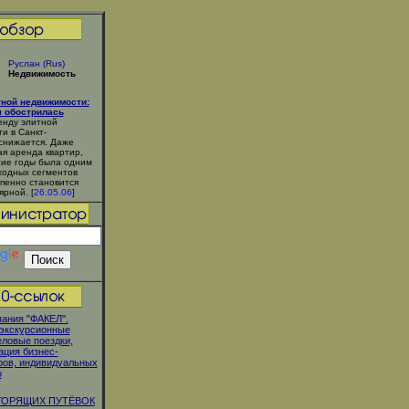
Руслан (Rus)
Недвижимость
тной недвижимости:
я обострилась
енду элитной
и в Санкт-
снижается. Даже
ая аренда квартир,
гие годы была одним
ходных сегментов
епенно становится
ярной. [
26.05.06
]
ания "ФАКЕЛ".
экскурсионные
еловые поездки,
ация бизнес-
ов, индивидуальных
о
ГОРЯЩИХ ПУТЁВОК