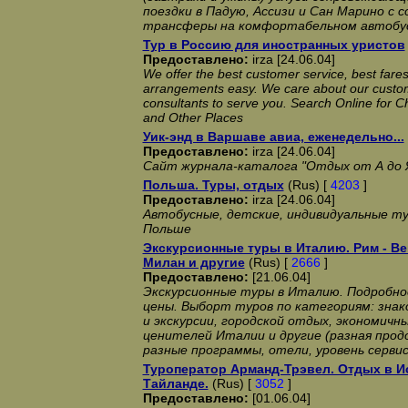
поездки в Падую, Ассизи и Сан Марино с
трансферы на комфортабельном автобус
Тур в Россию для иностранных уристов
Предоставлено:
irza [24.06.04]
We offer the best customer service, best fare
arrangements easy. We care about our custome
consultants to serve you. Search Online for Ch
and Other Places
Уик-энд в Варшаве авиа, еженедельно...
Предоставлено:
irza [24.06.04]
Сайт журнала-каталога "Отдых от А до 
Польша. Туры, отдых
(Rus) [
4203
]
Предоставлено:
irza [24.06.04]
Автобусные, детские, индивидуальные ту
Польше
Экскурсионные туры в Италию. Рим - Ве
Милан и другие
(Rus) [
2666
]
Предоставлено:
[21.06.04]
Экскурсионные туры в Италию. Подробно
цены. Выборт туров по категориям: зна
и экскурсии, городской отдых, экономичн
ценителей Италии и другие (разная про
разные программы, отели, уровень серви
Туроператор Арманд-Трэвел. Отдых в И
Тайланде.
(Rus) [
3052
]
Предоставлено:
[01.06.04]