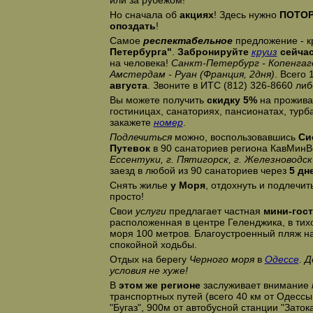
или за рубежом!
Но сначала об
акциях
! Здесь нужно
ПОТО
опоздать
!
Самое
респектабельное
предложение - к
Петербурга"
.
Забронируйте
круиз
сейча
на человека!
Санкт-Петербург - Копенгаген
Амстердам - Руан (Франция, 2дня)
. Всего
августа
. Звоните в ИТС (812) 326-8660 либ
Вы можете получить
скидку 5%
на прожива
гостиницах, санаториях, пансионатах, турб
закажете
номер
.
Подлечиться
можно, воспользовавшись
Си
Путевок
в 90 санаториев региона КавМинВ
Ессентуки, г. Пятигорск, г. Железноводск
заезд в любой из 90 санаториев через
5 дн
Снять жилье
у Моря
, отдохнуть и подлечит
просто!
Свои
услуги
предлагает частная
мини-гос
расположенная в центре Геленджика, в тих
моря 100 метров. Благоустроенный пляж на
спокойной ходьбы.
Отдых на берегу
Черного моря
в
Одессе
.
Д
условия не хуже!
В
этом же регионе
заслуживает внимание
транспортных путей (всего 40 км от Одессы,
"Бугаз", 900м от автобусной станции "Зато