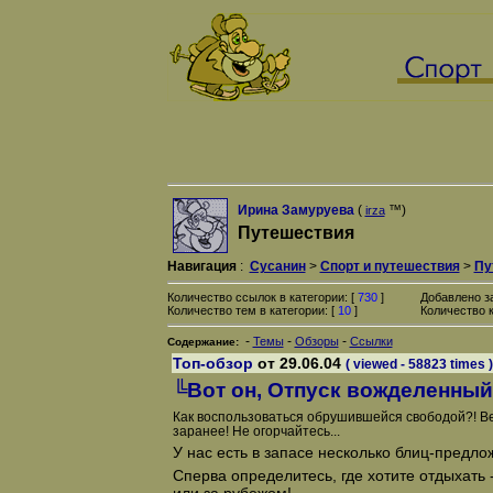
Ирина Замуруева
(
™)
irza
Путешествия
Навигация
:
Сусанин
>
Спорт и путешествия
>
Пу
Количество ссылок в категории: [
730
]
Добавлено з
Количество тем в категории: [
10
]
Количество к
-
-
-
Темы
Обзоры
Ссылки
Содержание:
Топ-обзор
от 29.06.04
( viewed - 58823 times )
╚Вот он, Отпуск вожделенный
Как воспользоваться обрушившейся свободой?! В
заранее! Не огорчайтесь...
У нас есть в запасе несколько блиц-предл
Сперва определитесь, где хотите отдыхать -