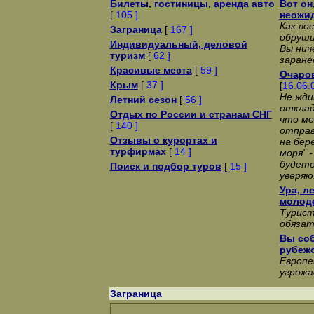
Билеты, гостиницы, аренда авто
Вот он
[
105 ]
неожи
Как во
Заграница
[
167 ]
обруши
Индивидуальный, деловой
Вы нич
туризм
[
62 ]
заране
Красивые места
[
59 ]
Очаро
Крым
[
37 ]
[
16.06.
Не жди
Летний сезон
[
56 ]
отклад
Отдых по России и странам СНГ
что мо
[
140 ]
отправ
Отзывы о курортах и
на бер
турфирмах
[
14 ]
моря" -
будете
Поиск и подбор туров
[
15 ]
уверяю
Ура, л
молод
Турист
обязат
Вы соб
рубежо
Европе
угрожа
Заграница