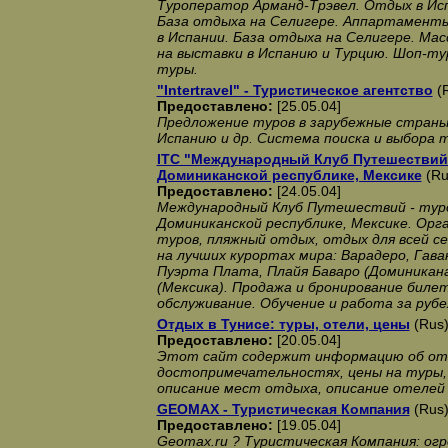
Туроператор Арманд-Трэвел. Отдых в Исп
База отдыха на Селигере. Аппартаменты
в Испании. База отдыха на Селигере. Мас
на выставки в Испанию и Турцию. Шоп-ту
туры.
"Intertravel" - Туристическое агентство
(R
Предоставлено:
[25.05.04]
Предложение туров в зарубежные страны 
Испанию и др. Система поиска и выбора 
ITC "Международный Клуб Путешествий"
Доминиканской республике, Мексике
(Ru
Предоставлено:
[24.05.04]
Международный Клуб Путешествий - туро
Доминиканской республике, Мексике. Орг
туров, пляжный отдых, отдых для всей с
на лучших курортах мира: Варадеро, Гаван
Пуэрта Плата, Плайя Баваро (Доминикана
(Мексика). Продажа и бронирование биле
обслуживание. Обучение и работа за руб
Отдых в Тунисе: туры, отели, цены
(Rus)
Предоставлено:
[20.05.04]
Этот сайт содержит информацию об отд
достопримечательностях, цены на туры
описание мест отдыха, описание отелей
GEOMAX - Туристическая Компания
(Rus)
Предоставлено:
[19.05.04]
Geomax.ru ? Туристическая Компания: ог