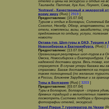
отелей и цены на экскурсии и отдых на в
Таиланда: Паттая, Хуа Хин, Пхукет, Сам
Yestravel - Качественный и недорогой о
всему миру
(Rus) [
2919
]
Предоставлено:
[15.07.04]
Туризм и отдых в Болгарии, Солнечный Бе
Созопол, Несебр, Обзор, апартаменты, н
отели, комплексы, визы, авиабилеты, ст
предложения по отдыху, услуги, полезная
новости
Октава-тур. Шоп-туры в ОАЭ, Турцию и 
Новосибирска и Екатеринбурга.
(Rus) [
2
Предоставлено:
[13.07.04]
Организация регулярных шоп-туров в в О
Омска, Новосибирска и Екатеринбурга. Г
надежной доставки груза. Весь товар, к
страхуется. В случае утери багажа мы 
страховки. Багаж доставляется на торго
также полноценный (по желанию турист
в России, Ближнем Зарубежье и за границе
Туры в Болгарию
(Rus) [
3203
]
Предоставлено:
[03.07.04]
Туры в Болгарию, Болгария - страна удив
древних традиций и великолепных памятн
посмотреть.Система подбора и брониров
фотографии отелей, экскурсий.
Travel Prague ? туроператор по Чехии
(R