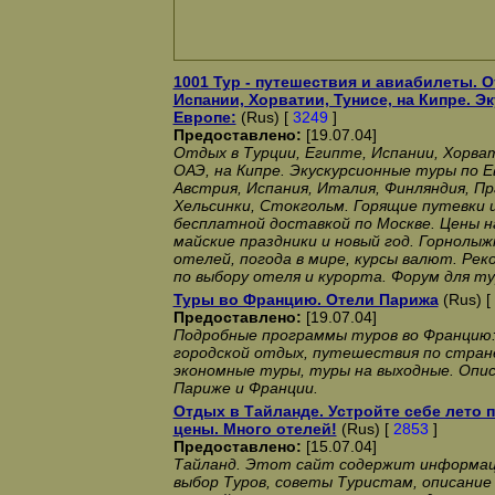
1001 Тур - путешествия и авиабилеты. О
Испании, Хорватии, Тунисе, на Кипре. 
Европе:
(Rus) [
3249
]
Предоставлено:
[19.07.04]
Отдых в Турции, Египте, Испании, Хорват
ОАЭ, на Кипре. Экускурсионные туры по Ев
Австрия, Испания, Италия, Финляндия, Пр
Хельсинки, Стокгольм. Горящие путевки 
бесплатной доставкой по Москве. Цены н
майские праздники и новый год. Горнолы
отелей, погода в мире, курсы валют. Ре
по выбору отеля и курорта. Форум для т
Туры во Францию. Отели Парижа
(Rus) [
Предоставлено:
[19.07.04]
Подробные программы туров во Францию:
городской отдых, путешествия по стран
экономные туры, туры на выходные. Опис
Париже и Франции.
Отдых в Тайланде. Устройте себе лето
цены. Много отелей!
(Rus) [
2853
]
Предоставлено:
[15.07.04]
Тайланд. Этот сайт содержит информац
выбор Туров, советы Туристам, описание