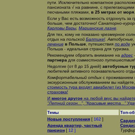
пути. Исключительно компактное расположе
пансионата √ на равнине, с прилегающим
песчаными пляжами,
в 25 метрах от моря
Если у Вас есть возможность отдохнуть за 
больше, чем достаточно!
Санаторно-курор
Карловы Вары
,
Марианские лазне
.
Для тех, кому не показано
чрезмерное солн
отдых на
польской
Балтике!
.
Автобусные,
лечение
в Польше
, путешествия
по воде
ук
Польша - идеальная страна для туризма.
Рекомендуем обратить внимание на
адрес
-
партнера
для
совместного путешествия!
Недолгие (от 8 до 15 дней)
автобусные т
любителей активного познавательного отды
Комфортабельный отдых
с проживанием в
экскурсионным обслуживанием вы найдете,
стоимость тура входят авиабилет (из Моск
страховка!
И
многое другое
на любой вкус вы найдет
"Летний сезон...", "Красивые места..."
Уда
Темы
Топ-о
Новые поступления
[
162
]
Сардин
Аренда квартир, частный
Среди
пансион
[
12 ]
Турфир