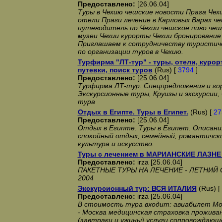
Предоставлено:
[26.06.04]
Туры в Чехию чешские новости Прага Чех
отели Праги лечение в Карловых Варах ч
путеводитель по Чехии чешское пиво чешс
музеи Чехии курорты Чехии бронирование
Приглашаем к сотрудничеству туристич
по организации туров в Чехию.
Турфирма "ЛТ-тур" - туры, отели, курор
путевки, поиск туров
(Rus) [
3794
]
Предоставлено:
[25.06.04]
Турфирма ЛТ-тур: Спецпредложения и го
Экскурсионные туры, Круизы и экскурсии,
тура
Отдых в Египте. Туры в Египет.
(Rus) [
27
Предоставлено:
[25.06.04]
Отдых в Египте. Туры в Египет. Описани
спокойный отдых, семейный, романтичски
культура и искусство.
Туры с лечением в МАРИАНСКИЕ ЛАЗНЕ 
Предоставлено:
irza [25.06.04]
ПАКЕТНЫЕ ТУРЫ НА ЛЕЧЕНИЕ - ЛЕТНИЙ
2004
Экскурсионный тур: ВСЯ ИТАЛИЯ
(Rus) [
Предоставлено:
irza [25.06.04]
В стоимость тура входит: авиабилет Мос
- Москва медицинская страховка проживан
(завтраки и ужины) услуги сопровождающе