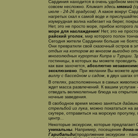
Сардиния находится в очень удобном месте
совсем несложно.
Климат здесь
мягкий
(с
июле - 24-26 градусов)
. А какое вокруг Са
нагретых скал к самой воде и прислушайтес
изумрудная волна набегает на берег, покр
Нет, это не просто море, прибои которого 
море для наслаждения
! Нет, это не прост
райский уголок
, мир которого полон тонч
Сегодня жители Сардинии больше не боят
Они превратили свой сказочный остров в э
отдых на котором во многом выгодно от
многолюдных курортах Кипра и Турции
. 
гостиницы, в которых вы можете проводить
как вам захочется,
абсолютно независимо
эксклюзивно
. При желании Вы можете
ар
виллу с бассейном и садом
, в двух шагах о
В отелях, расположенных в самых живописн
ждет масса развлечений. К вашим услугам 
отведать великолепные блюда на открытом
ночные заведения.
В свободное время можно заняться
дайвин
стрельбой из лука
, можно покататься на а
скутере, отправиться на морскую прогулку,
центр...
Некоторые экскурсии, которые предлагает
уникальны
. Например, посещение
дома-м
Гарибапьди
(продолжение экскурсии - па