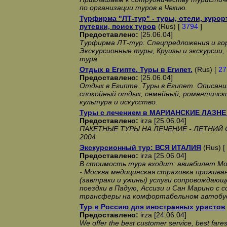
по организации туров в Чехию.
Турфирма "ЛТ-тур" - туры, отели, курор
путевки, поиск туров
(Rus) [
3794
]
Предоставлено:
[25.06.04]
Турфирма ЛТ-тур: Спецпредложения и го
Экскурсионные туры, Круизы и экскурсии,
тура
Отдых в Египте. Туры в Египет.
(Rus) [
27
Предоставлено:
[25.06.04]
Отдых в Египте. Туры в Египет. Описани
спокойный отдых, семейный, романтичски
культура и искусство.
Туры с лечением в МАРИАНСКИЕ ЛАЗНЕ 
Предоставлено:
irza [25.06.04]
ПАКЕТНЫЕ ТУРЫ НА ЛЕЧЕНИЕ - ЛЕТНИЙ
2004
Экскурсионный тур: ВСЯ ИТАЛИЯ
(Rus) [
Предоставлено:
irza [25.06.04]
В стоимость тура входит: авиабилет Мос
- Москва медицинская страховка проживан
(завтраки и ужины) услуги сопровождающе
поездки в Падую, Ассизи и Сан Марино с
трансферы на комфортабельном автобус
Тур в Россию для иностранных уристов
Предоставлено:
irza [24.06.04]
We offer the best customer service, best fare