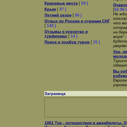
Красивые места
[
59 ]
Очаро
Крым
[
37 ]
[
16.06.
Не жди
Летний сезон
[
56 ]
отклад
Отдых по России и странам СНГ
что мо
[
140 ]
отправ
Отзывы о курортах и
на бер
турфирмах
[
14 ]
моря" -
будете
Поиск и подбор туров
[
15 ]
уверяю
Ура, л
молод
Турист
обязат
Вы соб
рубежо
Европе
угрожа
Заграница
1001 Тур - путешествия и авиабилеты. О