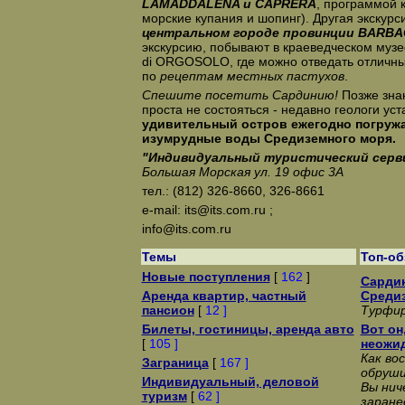
LAMADDALENA и CAPRERA
, программой 
морские купания и шопинг). Другая экскурс
центральном городе провинции BARBA
экскурсию, побывают в краеведческом му
di ORGOSOLO, где можно отведать отличны
по
рецептам местных пастухов
.
Спешите посетить Сардинию!
Позже зна
проста не состояться - недавно геологи уст
удивительный остров ежегодно погружа
изумрудные воды Средиземного моря.
"Индивидуальный туристический серв
Большая Морская ул. 19 офис 3А
тел.: (812) 326-8660, 326-8661
e-mail: its@its.com.ru ;
info@its.com.ru
Темы
Топ-о
Новые поступления
[
162
]
Сардин
Аренда квартир, частный
Среди
пансион
[
12 ]
Турфир
Билеты, гостиницы, аренда авто
Вот он
[
105 ]
неожи
Как во
Заграница
[
167 ]
обруши
Индивидуальный, деловой
Вы нич
туризм
[
62 ]
заране