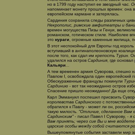
но в 1799 году наступил ее звездный час.
О
напоминает монету прошлых времен: она в
европейском кармане и затерялась.
Сардиния сохранила следы различных цив
Некрополис, римские амфитеатры и бан
времен могущества Пизы и Генуи, великоле
романском, готическом стиле. Наиболее в
это
нураги
, огромные каменные жилища, п
В этот неспокойный для Европы год корол
вступивший в антинаполеоновскую коалици
после того, как сдал им
крепость Турин
. О
удалился на остров
Сардиния
, где основал
Кальяри
...
А тем временен армия Суворова, спешно 
Павлом I, освобождала один европейский го
Обескураженные французы покинули
Тури
Сардинию
- вот так неожиданно остров изб
Спасение пришло неожиданно! Да еще отку
Карл Эммануил поспешил присвоить Сувор
королевства Сардинского
с потомственным
обратился к Павлу - может ли он, российск
такую милость.
"Отличие, сделанное Вам 
Сардинским"
- писал Павел I Суворову, -
я 
Вам принять; через сие Вы и мне войдете
царские особы между собой считаются р
Вышеупомянутые события заставили мир з