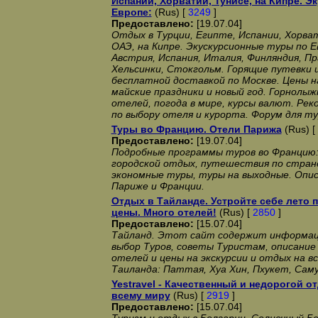
Испании, Хорватии, Тунисе, на Кипре. 
Европе:
(Rus) [
3249
]
Предоставлено:
[19.07.04]
Отдых в Турции, Египте, Испании, Хорват
ОАЭ, на Кипре. Экускурсионные туры по Ев
Австрия, Испания, Италия, Финляндия, Пр
Хельсинки, Стокгольм. Горящие путевки 
бесплатной доставкой по Москве. Цены н
майские праздники и новый год. Горнолы
отелей, погода в мире, курсы валют. Ре
по выбору отеля и курорта. Форум для т
Туры во Францию. Отели Парижа
(Rus) [
Предоставлено:
[19.07.04]
Подробные программы туров во Францию:
городской отдых, путешествия по стран
экономные туры, туры на выходные. Опис
Париже и Франции.
Отдых в Тайланде. Устройте себе лето
цены. Много отелей!
(Rus) [
2850
]
Предоставлено:
[15.07.04]
Тайланд. Этот сайт содержит информац
выбор Туров, советы Туристам, описание
отелей и цены на экскурсии и отдых на в
Таиланда: Паттая, Хуа Хин, Пхукет, Сам
Yestravel - Качественный и недорогой о
всему миру
(Rus) [
2919
]
Предоставлено:
[15.07.04]