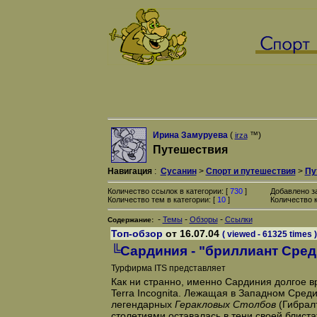
Ирина Замуруева
(
™)
irza
Путешествия
Навигация
:
Сусанин
>
Спорт и путешествия
>
Пу
Количество ссылок в категории: [
730
]
Добавлено з
Количество тем в категории: [
10
]
Количество к
-
-
-
Темы
Обзоры
Ссылки
Содержание:
Топ-обзор
от 16.07.04
( viewed - 61325 times )
╚Сардиния - "бриллиант Сре
Турфирма ITS представляет
Как ни странно, именно Сардиния долгое в
Terra Incognita. Лежащая в Западном Сред
легендарных
Геракловых Столбов
(Гибрал
столетиями оставалась в тени своей блист