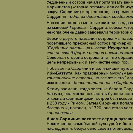
Уединенный остров начал притягивать вни
маринистов (которые открыли для себя из
вокруг Сардинии) и археологов, со времене
Сардиния -
одна из древнейших средизем
Название острова местные жители всегда с
из сыновей
Геракла
- Сардона, войска кото
некогда очень давно завоевали территори
Версию другого названия острова мы наво
посетившего прекрасный остров примерно в 
"Сардинию эллины называют
Ихунусом
- 
что по своей форме остров похож на
сле
Северная сторона острова и та, что обращ
цепь непрерывных и величественных гор.
Побывал на Сардинии и величайший путеш
Ибн-Баттута
. Как правоверный мусульмани
христианские страны
, но все же в его "м
исключения -
Константинополь и Сардини
К тому времени, когда зеленые берега Сар
Баттуты, она могла похвастать бурным ис
открытый финикийцами, остров был вскоре
в 238 году - Римом. Затем Сардиния попал
Австрии
и, наконец, в 1720, она стала час
королевства
.
А чем Сардиния покоряет сердца путеш
Несомненно, самобытной культурой и бога
наследием и, безусловно,своей потрясающ