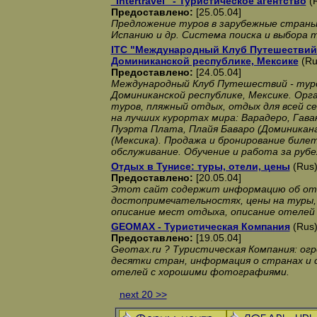
"Intertravel" - Туристическое агентство
(R
Предоставлено:
[25.05.04]
Предложение туров в зарубежные страны 
Испанию и др. Система поиска и выбора 
ITC "Международный Клуб Путешествий"
Доминиканской республике, Мексике
(Ru
Предоставлено:
[24.05.04]
Международный Клуб Путешествий - туро
Доминиканской республике, Мексике. Орг
туров, пляжный отдых, отдых для всей с
на лучших курортах мира: Варадеро, Гаван
Пуэрта Плата, Плайя Баваро (Доминикана
(Мексика). Продажа и бронирование биле
обслуживание. Обучение и работа за руб
Отдых в Тунисе: туры, отели, цены
(Rus)
Предоставлено:
[20.05.04]
Этот сайт содержит информацию об отд
достопримечательностях, цены на туры
описание мест отдыха, описание отелей
GEOMAX - Туристическая Компания
(Rus)
Предоставлено:
[19.05.04]
Geomax.ru ? Туристическая Компания: ог
десятки стран, информация о странах и 
отелей с хорошими фотографиями.
next 20 >>