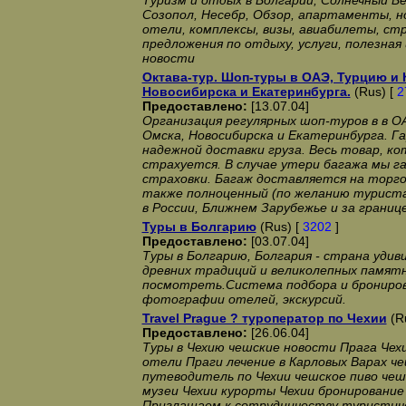
Туризм и отдых в Болгарии, Солнечный Бе
Созопол, Несебр, Обзор, апартаменты, н
отели, комплексы, визы, авиабилеты, ст
предложения по отдыху, услуги, полезная
новости
Октава-тур. Шоп-туры в ОАЭ, Турцию и 
Новосибирска и Екатеринбурга.
(Rus) [
2
Предоставлено:
[13.07.04]
Организация регулярных шоп-туров в в О
Омска, Новосибирска и Екатеринбурга. Г
надежной доставки груза. Весь товар, к
страхуется. В случае утери багажа мы 
страховки. Багаж доставляется на торго
также полноценный (по желанию турист
в России, Ближнем Зарубежье и за границе
Туры в Болгарию
(Rus) [
3202
]
Предоставлено:
[03.07.04]
Туры в Болгарию, Болгария - страна удив
древних традиций и великолепных памятн
посмотреть.Система подбора и брониров
фотографии отелей, экскурсий.
Travel Prague ? туроператор по Чехии
(R
Предоставлено:
[26.06.04]
Туры в Чехию чешские новости Прага Чех
отели Праги лечение в Карловых Варах ч
путеводитель по Чехии чешское пиво чешс
музеи Чехии курорты Чехии бронирование
Приглашаем к сотрудничеству туристич