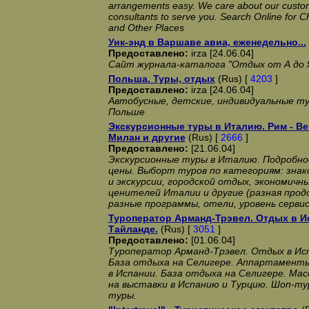
arrangements easy. We care about our custome
consultants to serve you. Search Online for Ch
and Other Places
Уик-энд в Варшаве авиа, еженедельно...
Предоставлено:
irza [24.06.04]
Сайт журнала-каталога "Отдых от А до 
Польша. Туры, отдых
(Rus) [
4203
]
Предоставлено:
irza [24.06.04]
Автобусные, детские, индивидуальные ту
Польше
Экскурсионные туры в Италию. Рим - Ве
Милан и другие
(Rus) [
2666
]
Предоставлено:
[21.06.04]
Экскурсионные туры в Италию. Подробно
цены. Выборт туров по категориям: зна
и экскурсии, городской отдых, экономичн
ценителей Италии и другие (разная про
разные программы, отели, уровень серви
Туроператор Арманд-Трэвел. Отдых в И
Тайланде.
(Rus) [
3051
]
Предоставлено:
[01.06.04]
Туроператор Арманд-Трэвел. Отдых в Исп
База отдыха на Селигере. Аппартаменты
в Испании. База отдыха на Селигере. Мас
на выставки в Испанию и Турцию. Шоп-ту
туры.