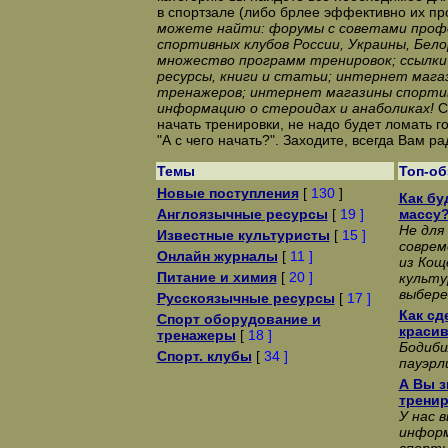
в спортзале (либо брлее эффективно их пр
можете найти: форумы с советами профе
спортивных клубов России, Украины, Бело
множество программ тренировок; ссылки
ресурсы, книги и статьи; интернет маг
тренажеров; интернет магазины спорти
информацию о стероидах и анаболиках!
С
начать тренировки, не надо будет ломать го
"А с чего начать?". Заходите, всегда Вам ра
Темы
Топ-о
Новые поступления
[
130
]
Как б
Англоязычные ресурсы
[
19 ]
массу
Не для
Известные культуристы
[
15 ]
соврем
Онлайн журналы
[
11 ]
из Кощ
Питание и химия
[
20 ]
культу
выбере
Русскоязычные ресурсы
[
17 ]
Как сд
Спорт оборудование и
красив
тренажеры
[
18 ]
Бодиби
Спорт. клубы
[
34 ]
пауэрл
А Вы з
трени
У нас 
информ