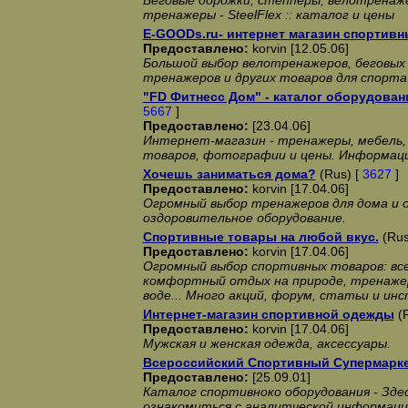
Беговые дорожки, степперы, велотренаж
тренажеры - SteelFlex :: каталог и цены
E-GOODs.ru- интернет магазин спортив
Предоставлено:
korvin [12.05.06]
Большой выбор велотренажеров, беговых 
тренажеров и других товаров для спорта
"FD Фитнесс Дом" - каталог оборудован
5667
]
Предоставлено:
[23.04.06]
Интернет-магазин - тренажеры, мебель, 
товаров, фотографии и цены. Информаци
Хочешь заниматься дома?
(Rus) [
3627
]
Предоставлено:
korvin [17.04.06]
Огромный выбор тренажеров для дома и о
оздоровительное оборудование.
Спортивные товары на любой вкус.
(Rus
Предоставлено:
korvin [17.04.06]
Огромный выбор спортивных товаров: все
комфортный отдых на природе, тренажер
воде... Много акций, форум, статьи и инс
Интернет-магазин спортивной одежды
(R
Предоставлено:
korvin [17.04.06]
Мужская и женская одежда, аксессуары.
Всероссийский Спортивный Супермарк
Предоставлено:
[25.09.01]
Каталог спортивноко оборудования - Зд
ознакомиться с аналитческой информаци