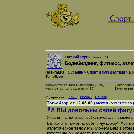
Евгений Гурин
(
™)
korvin
Бодибилдинг, фитнесс, атле
Навигация
:
Сусанин
>
Спорт и путешествия
>
Бо
Топ-обзор
Количество ссылок в категории: [
194
]
Добавлено з
Количество тем в категории: [
7
]
Количество 
-
-
-
Темы
Обзоры
Ссылки
Содержание:
Топ-обзор
от 12.05.06
( viewed - 51921 times )
╚А ВЫ довольны своей фигу
У нас вы найдете все необходимое для поддержан
ВЫ хотите измениь себя к лучшему? Хотит
атлетическое тело? Мы Можем Вам в этом п
категорию вы найдете все необходимое для 