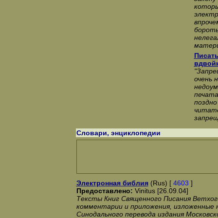
котор
электр
впроче
бороть
нелега
матери
Писать
вдвой
"Запре
очень 
недоум
печата
поздно
читате
запрещ
Словари, энциклопедии
Электронная библия
(Rus) [
4603
]
Предоставлено:
Vinitus [26.09.04]
Тексты Книг Священного Писания Ветхог
комментарии и приложения, изложенные н
Синодального перевода издания Московск