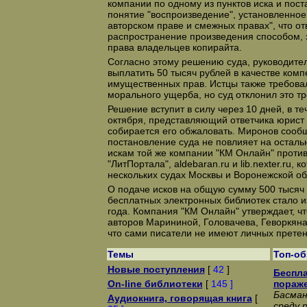
компании по одному из пунктов иска и пост
понятие "воспроизведение", установленное
авторском праве и смежных правах", что о
распространение произведения способом
права владельцев копирайта.
Согласно этому решению суда, руководител
выплатить 50 тысяч рублей в качестве ком
имущественных прав. Истцы также требова
морального ущерба, но суд отклонил это т
Решение вступит в силу через 10 дней, в те
октября, представляющий ответчика юрист
собирается его обжаловать. Миронов сообщ
постановление суда не повлияет на остал
искам той же компании "КМ Онлайн" против
"ЛитПортала", aldebaran.ru и lib.nexter.ru, 
нескольких судах Москвы и Воронежской об
О подаче исков на общую сумму 500 тысяч
бесплатных электронных библиотек стало и
года. Компания "КМ Онлайн" утверждает, чт
авторов Марининой, Головачева, Геворкяна
что сами писатели не имеют личных претен
Темы
Топ-о
Новые поступления
[
42
]
Беспла
On-line библиотеки
[
145 ]
пораж
Басман
Аудиокнига, говорящая книга
[
среду 