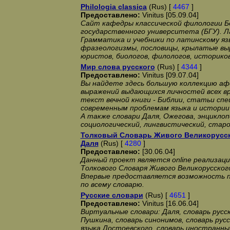
Philologia classica
(Rus) [
4467
]
Предоставлено:
Vinitus [05.09.04]
Сайт кафедры классической филологии Б
государственного университета (БГУ). Л
Грамматика и учебники по латинскому яз
фразеологизмы, пословицы, крылатые вы
юристов, биологов, филологов, историко
Мир слова русского
(Rus) [
4344
]
Предоставлено:
Vinitus [09.07.04]
Вы найдете здесь большую коллекцию аф
выражений выдающихся личностей всех вр
текст вечной книги - Библии, статьи сп
современным проблемам языка и истории
А также словари Даля, Ожегова, энциклоп
социологический, лингвистический, старо
Толковый Словарь Живого Великорусс
Даля
(Rus) [
4280
]
Предоставлено:
[30.06.04]
Данный проект является online реализац
Толкового Словаря Живого Великорусског
Впервые предоставляется возможность 
по всему словарю.
Русские словари
(Rus) [
4651
]
Предоставлено:
Vinitus [16.06.04]
Виртуальные словари: Даля, словарь русс
Пушкина, словарь синонимов, словарь русс
языка Достоевского, словарь иностранных