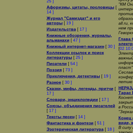
25 ]
"КМ Он
Афоризмы, цитаты, пословицы
[
интерн
14 ]
против
Журнал "Самиздат" и его
образо
авторы
[
19 ]
all.ru
нем пр
Издательства
[
17 ]
Геворк
Книжные обозрения, журналы,
Глава 
альманахи
[
47 ]
электр
Книжный интернет-магазин
[
30 ]
[
02.10.
Коллекции ссылок и поиск
Электр
литературы
[
25 ]
важный
информ
Писатели
[
54 ]
пласт"
Поэзия
[
73 ]
Сеслав
Приключения, детективы
[
19 ]
конфер
летию 
Разное
[
30 ]
НЕРАЗ
Сказки, мифы, легенды, притчи
[
Тарас 
17 ]
Коснет
Словари, энциклопедии
[
17 ]
закрыт
Союзы, объединения писателей
в Росс
[
17 ]
"Зерка
Тексты песен
[
14 ]
Конец 
виде, 
Фантастика и фэнтези
[
51 ]
В силу
Эзотерическая литература
[
18 ]
закону