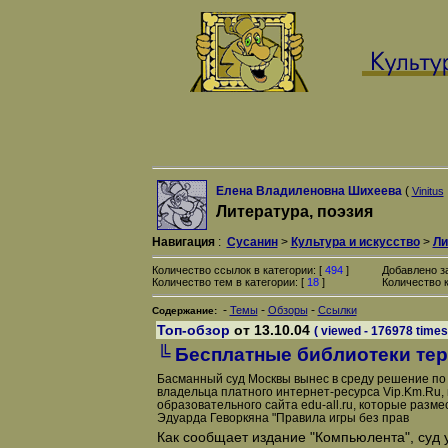
Елена Владиленовна Шихеева
(
Vinitus
Литература, поэзия
Навигация
:
Сусанин
>
Культура и искусство
>
Ли
Количество ссылок в категории: [
494
]
Добавлено з
Количество тем в категории: [
18
]
Количество к
-
-
-
Темы
Обзоры
Ссылки
Содержание:
Топ-обзор
от 13.10.04
( viewed - 176978 times
╚ Бесплатные библиотеки те
Басманный суд Москвы вынес в среду решение по 
владельца платного интернет-ресурса Vip.Km.Ru,
образовательного сайта edu-all.ru, которые разм
Эдуарда Геворкяна "Правила игры без прав
Как сообщает издание "Компьюлента", суд 