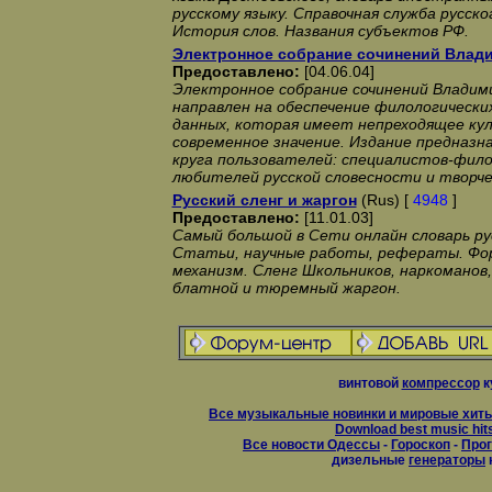
русскому языку. Справочная служба русск
История слов. Названия субъектов РФ.
Электронное собрание сочинений Влад
Предоставлено:
[04.06.04]
Электронное собрание сочинений Владим
направлен на обеспечение филологически
данных, которая имеет непреходящее ку
современное значение. Издание предназн
круга пользователей: специалистов-фило
любителей русской словесности и творче
Русский сленг и жаргон
(Rus) [
4948
]
Предоставлено:
[11.01.03]
Самый большой в Сети онлайн словарь рус
Статьи, научные работы, рефераты. Фор
механизм. Сленг Школьников, наркоманов
блатной и тюремный жаргон.
винтовой
компрессор
к
Все музыкальные новинки и мировые хиты
Download best music hit
Все новости Одессы
-
Гороскоп
-
Прог
дизельные
генераторы