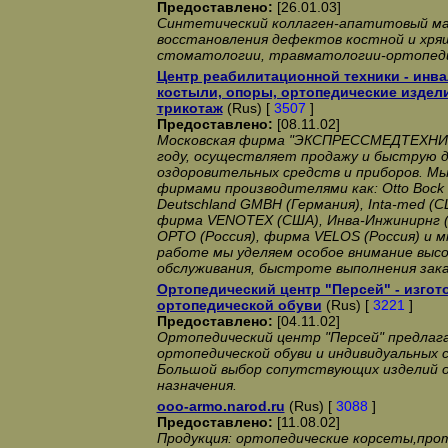
Предоставлено:
[26.01.03]
Синтетический коллаген-апатитовый м
восстановления дефектов костной и хря
стоматологии, травматологии-ортопеди
Центр реабилитационной техники - инва
костыли, опоры, ортопедические издел
трикотаж
(Rus) [
3507
]
Предоставлено:
[08.11.02]
Московская фирма "ЭКСПРЕССМЕДТЕХНИКА
году, осуществляет продажу и быструю д
оздоровительных средств и приборов. М
фирмами производителями как: Otto Bock (
Deutschland GMBH (Германия), Inta-med (
фирма VENOTEX (США), Инва-Инжинирнг (
ОРТО (Россия), фирма VELOS (Россия) и м
работе мы уделяем особое внимание высо
обслуживания, быстроте выполнения зака
Ортопедический центр "Персей" - изго
ортопедической обуви
(Rus) [
3221
]
Предоставлено:
[04.11.02]
Ортопедический центр "Персей" предлаг
ортопедической обуви и индивидуальных 
Большой выбор сопутствующих изделий 
назначения.
ooo-armo.narod.ru
(Rus) [
3088
]
Предоставлено:
[11.08.02]
Продукция: ортопедические корсеты,про