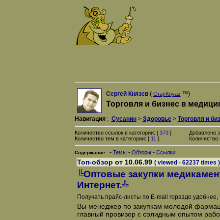
Сергей Князев
(
™)
GrayKnyaz
Торговля и бизнес в медици
Навигация
:
Сусанин
>
Здоровье
>
Торговля и би
Количество ссылок в категории: [
373
]
Добавлено з
Количество тем в категории: [
11
]
Количество 
-
-
-
Темы
Обзоры
Ссылки
Содержание:
Топ-обзор
от 10.06.99
( viewed - 62237 times )
╚Оптовые закупки медикамен
Интернет.╩
Получать прайс-листы по E-mail гораздо удобнее, 
Вы менеджер по закупкам молодой фарма
главный провизор с солидным опытом рабо