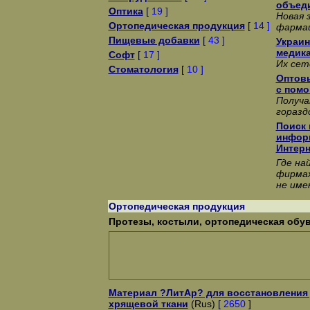
объед
Оптика
[
19 ]
Новая 
Ортопедическая продукция
[
14 ]
фармац
Пищевые добавки
[
43 ]
Украин
медик
Софт
[
17 ]
Их сет
Стоматология
[
10 ]
Оптовы
с помо
Получа
горазд
Поиск
информ
Интерн
Где на
фирмах
не име
Ортопедическая продукция
Протезы, костыли, ортопедическая обувь
Материал ?ЛитАр? для восстановления 
хрящевой ткани
(Rus) [
2650
]