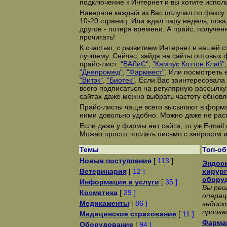
подключение к Интернет и вы хотите исполь
Наверное каждый из Вас получал по факсу
10-20 страниц. Или ждал пару недель, пока 
другое - потеря времени. А прайс, получе
прочитать!
К счастью, с развитием Интернет в нашей с
лучшему. Сейчас, зайдя на сайты оптовых 
прайс-лист:
"ВАЛиС"
,
"Кампус Коттон Клаб"
"Днепромед"
,
"Фармвест"
. Или посмотреть 
"Витэк"
,
"Биотек"
. Если Вас заинтересовала
всего подписаться на регулярную рассылку
сайтах даже можно выбрать частоту обнов
Прайс-листы чаще всего высылают в формате
ними довольно удобно. Можно даже не рас
Если даже у фирмы нет сайта, то уж E-mail 
Можно просто послать письмо с запросом и
Темы
Топ-о
Новые поступления
[
113
]
Эндоск
Ветеринария
[
12 ]
хирург
обору
Информация и услуги
[
35 ]
Вы реш
Косметика
[
29 ]
операц
Медикаменты
[
86 ]
эндоск
произв
Медицинское страхование
[
11 ]
Фармац
Оборудование
[
94 ]