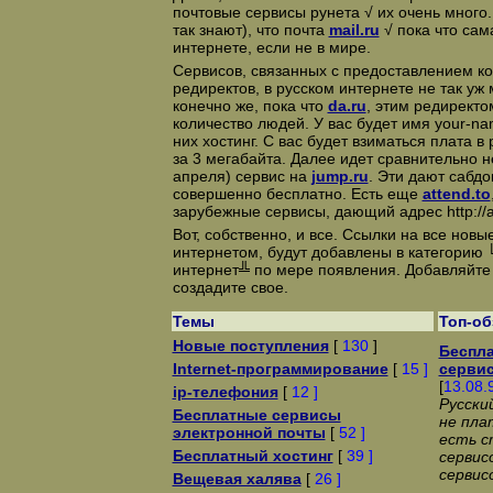
почтовые сервисы рунета √ их очень много.
так знают), что почта
mail.ru
√ пока что сам
интернете, если не в мире.
Сервисов, связанных с предоставлением ко
редиректов, в русском интернете не так уж
конечно же, пока что
da.ru
, этим редиректо
количество людей. У вас будет имя your-na
них хостинг. С вас будет взиматься плата в
за 3 мегабайта. Далее идет сравнительно 
апреля) сервис на
jump.ru
. Эти дают сабдо
совершенно бесплатно. Есть еще
attend.to
зарубежные сервисы, дающий адрес http://at
Вот, собственно, и все. Ссылки на все новы
интернетом, будут добавлены в категорию
интернет╩ по мере появления. Добавляйте 
создадите свое.
Темы
Топ-о
Новые поступления
[
130
]
Беспла
Internet-программирование
[
15 ]
сервис
[
13.08.
ip-телефония
[
12 ]
Русски
Бесплатные сервисы
не пла
электронной почты
[
52 ]
есть с
Бесплатный хостинг
[
39 ]
сервис
сервис
Вещевая халява
[
26 ]