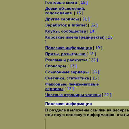
Гостевые книги
[
15 ]
Доски объявлений,
голосования.
[
15 ]
Другие сервисы
[
31 ]
Заработок в Internet
[
56 ]
Клубы, сообщества
[
14 ]
Короткие имена (редиректы)
[
15
]
Полезная информация
[
19 ]
Призы, розыгрыши
[
13 ]
Реклама и раскрутка
[
22 ]
Спонсоры
[
13 ]
Ссылочные серверы
[
26 ]
Счетчики, статистика
[
15 ]
Факсовые, пейджинговые
сервисы
[
12 ]
Частные страницы халявы
[
22 ]
Полезная информация
В разделе выложены ссылки на ресурсы
или иную полезную информацию: статьи,