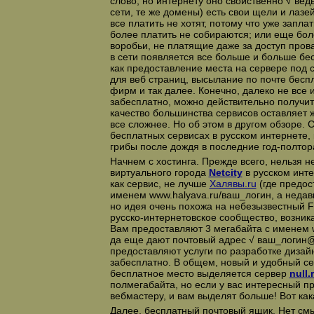
слово, но интернету оно свойственно √ вед
сети, те же домены) есть свои щели и лазе
все платить не хотят, потому что уже заплат
более платить не собираются; или еще бол
воробьи, не платящие даже за доступ пров
в сети появляется все больше и больше бес
как предоставление места на сервере под с
для веб страниц, высылание по почте бесп
фирм и так далее. Конечно, далеко не все и
забесплатно, можно действительно получит
качество большинства сервисов оставляет 
все сложнее. Но об этом в другом обзоре. 
бесплатных сервисах в русском интернете,
грибы после дождя в последние год-полтор
Начнем с хостинга. Прежде всего, нельзя н
виртуального города
Netcity
в русском инте
как сервис, не лучше
Халявы.ru
(где предос
именем www.halyava.ru/ваш_логин, а недав
но идея очень похожа на небезызвестный Fo
русско-интернетовское сообщество, возника
Вам предоставляют 3 мегабайта с именем w
да еще дают почтовый адрес √ ваш_логин@n
предоставляют услуги по разработке дизайн
забесплатно. В общем, новый и удобный с
бесплатное место выделяется сервер
null.
полмегабайта, но если у вас интересный п
вебмастеру, и вам выделят больше! Вот как
Далее, бесплатный почтовый ящик. Нет см