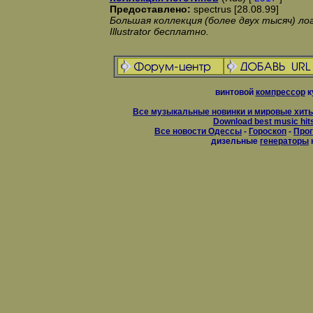
Предоставлено:
spectrus [28.08.99]
Большая коллекция (более двух тысяч) л
Illustrator бесплатно.
винтовой
компрессор
к
Все музыкальные новинки и мировые хиты
Download best music hit
Все новости Одессы
-
Гороскоп
-
Прог
дизельные
генераторы