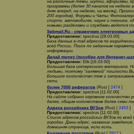
на различные темы, шутки, афоризмы, пр
программы (более 30 каналов на неделю в
днях вперед, на неделю, на месяц), Прогн
200 городов), Форумы и Чаты; Фотогалере
спорте, автомобилях, науке и технике, з
новыми разделами и службами ведется п
Spbmail.Ru - справочник электронных а
Предоставлено:
spectrus [28.03.00]
База данных e-mail адресов по юиридческ
всей России. Поиск по заданным парамет
информации.
Делай money (пособие для Интернет-ша
Предоставлено:
Elik [16.03.00]
Большая база интересного материала. 
людьми, поэтому "халявной" пошлости Вы
Большое колличество тем и затрагиваем
сети.
более 7000 рефератов
(Rus) [
2474
]
Предоставлено:
spectrus [11.02.00]
На сайте собрано огромное количество р
далее, общим количеством более семи ты
Адреса российских ВУЗов
(Rus) [
2453
]
Предоставлено:
spectrus [11.02.00]
Список адресов российских ВУЗов по всей 
городах. Даны адрес, название заведения, 
домашняя страница, если есть.
Коллекция логотипов
(Rus) [
2917
]