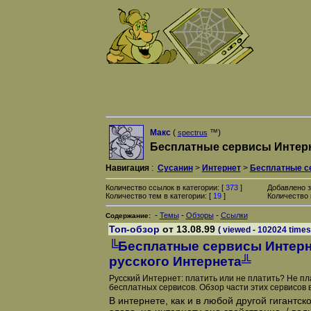
Макс
(
™)
spectrus
Бесплатные сервисы Интер
Навигация
:
Сусанин
>
Интернет
>
Бесплатные с
Количество ссылок в категории: [
373
]
Добавлено з
Количество тем в категории: [
19
]
Количество 
-
-
-
Темы
Обзоры
Ссылки
Содержание:
Топ-обзор
от 13.08.99
( viewed - 102024 times
╚Бесплатные сервисы Интерн
русского Интернета╩
Русский Интернет: платить или не платить? Не пла
бесплатных сервисов. Обзор части этих сервисов 
В интернете, как и в любой другой гигантск