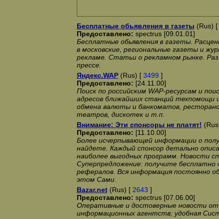
Бесплатные обьявления в газеты
(Rus) 
Предоставлено:
spectrus [09.01.01]
Бесплатные обьявления в газеты. Расце
в московские, региональные газеты и жур
рекламе. Статьи о рекламном рынке. Ра
прессе.
Яндекс.WAP
(Rus) [
3499
]
Предоставлено:
[24.11.00]
Поиск по российским WAP-ресурсам и поис
адресов ближайших станций техпомощи и
обмена валюты и банкоматов, ресторанов
театров, дискотек и т.п.
Внимание: Эти спонсоры не платят!
(Rus
Предоставлено:
[11.10.00]
Более исчерпывающей информации о получ
найдете. Каждый спонсор детально описа
наиболее выгодных программ. Новости сп
Суперпредложение: получите бесплатно с
рефералов. Вся информация постоянно об
этом Сами.
Bazar.net
(Rus) [
2643
]
Предоставлено:
spectrus [07.06.00]
Оперативные и достоверные новости от
информационных агентств; удобная Сист