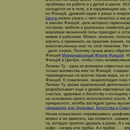
проблемы на работе и у детей в школе. Ис
находится не в теле, а в окружающем нас,
по Фэншуй, древней науке о реках и энерг
Центр
можно узнать с чего началось и как р
и школах Фэншуй, цель которого гармониз
построек, мебели и различных символов дос
максимум жизненной силы приходил и остав
живем и работаем. Можно, конечно, попыт
изучить и применить на практике знания, п
многочисленных книг по этой тематике. Но 
- дело тонкое. Поэтому лучше всего обрати
Фэншуй
Международный Форум Фэншуй
. И
Фэншуй в Центре, чтобы стать независимым
Лилиан Ту - одна из всемирно известных ко
только множества книг по Фэншуй, ставших
переведенные на многие языки мира, но и
Фэншуй. К сожалению, энциклопедия пока т
Лилиан Ту, кроме практической деятельност
разрабатывает еще и дизайн ювелирных у
счастью, здоровью и богатству к носящему и
на основании своего многолетнего опыта. 
прекрасного, хотябы взглядом (цены высоки
украшения для Здоровья, Богатства и Счас
Начав осмысленно перевешивать шкафчики 
можно и не заметить, как появится, скаже
та, которую приятно держать в руках. А к ча
кофе - сигара или трубка. А к трубке .......в