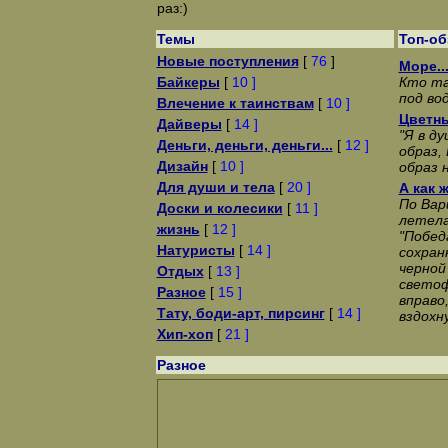
раз:)
Темы
Топ-о
Новые поступления
[
76
]
Море..
Байкеры
[
10 ]
Кто та
под во
Влечение к таинствам
[
10 ]
Цветны
Дайверы
[
14 ]
"Я в д
Деньги, деньги, деньги...
[
12 ]
образ,
Дизайн
[
10 ]
образ н
Для души и тела
[
20 ]
А как 
По Вар
Доски и колесики
[
11 ]
летела
жизнь
[
12 ]
"Побед
Натуристы
[
14 ]
сохран
черной
Отдых
[
13 ]
светоф
Разное
[
15 ]
вправо
Тату, боди-арт, пирсинг
[
14 ]
вздохн
Хип-хоп
[
21 ]
Разное