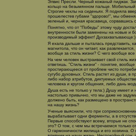
Элвис Пресли. Черный кожаный пиджак. З
кольцо на безымянном пальце. Мобильный 
Строгие чехлы на сиденьях. Я подняла вве
прошелестев губами "здорово!", мы обменя
зеленый и, черная красавица, сорвавшись 
Понятно, что от "Победы" этому чуду достал
внутренности были заменены на новые и 
производимый эффект! Духзахватывающе:)
Я ехала дальше и пыталась представить, ка
магнитола, что он читает, как развлекается,
вообще за стиль жизни? С чего вообще все
На чем человек выстраивает свой стиль жи
ответишь. "Стиль жизни" - понятие, вообще
простирающееся от проблем чисто потреби
сугубо духовных. Стиль растет из души, в п
либо набор атрибутов, диктуемых общест
человека и кругом общения, либо дань мод
Душа есть не только у тела:) Душу имеет 
настолько привычно, что мы даже не задум
должено быть, как размещено в пространств
на нашу жизнь?
Ученые выяснили, что при соприкосновении
вырабатывает одни ферменты, а в отсутстви
Первые способствуют всему, вторые не спо
это? О том, с чем мы встречаемся только о
О гармоничности жилища и его хозяина. О 
влиянии на нашу жизнь. Неспокойный сон, 