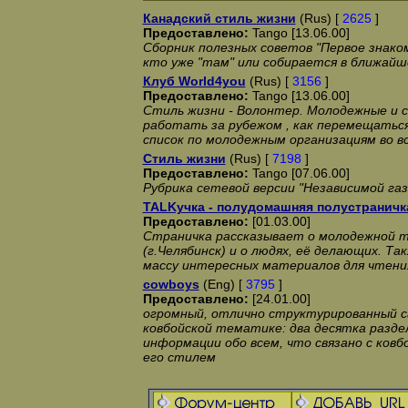
Канадский стиль жизни
(Rus) [
2625
]
Предоставлено:
Tango [13.06.00]
Сборник полезных советов "Первое знаком
кто уже "там" или собирается в ближайш
Клуб World4you
(Rus) [
3156
]
Предоставлено:
Tango [13.06.00]
Стиль жизни - Волонтер. Молодежные и с
работать за рубежом , как перемещатьс
список по молодежным организациям во в
Стиль жизни
(Rus) [
7198
]
Предоставлено:
Tango [07.06.00]
Рубрика сетевой версии "Независимой га
TALKучка - полудомашняя полустраничк
Предоставлено:
[01.03.00]
Страничка рассказывает о молодежной т
(г.Челябинск) и о людях, её делающих. Т
массу интересных материалов для чтения
cowboys
(Eng) [
3795
]
Предоставлено:
[24.01.00]
огромный, отлично структурированный 
ковбойской тематике: два десятка разд
информации обо всем, что связано с ковб
его стилем