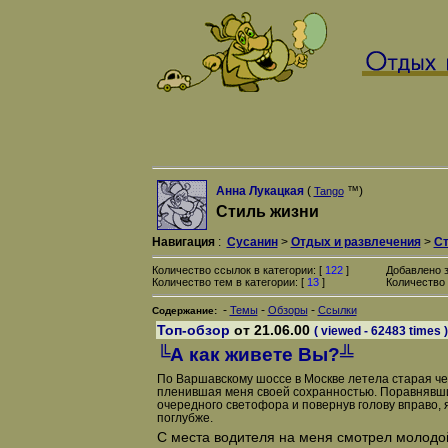
Анна Лукацкая
(
™)
Tango
Стиль жизни
Навигация
:
Сусанин
>
Отдых и развлечения
>
Ст
Количество ссылок в категории: [
122
]
Добавлено 
Количество тем в категории: [
13
]
Количество 
-
-
-
Темы
Обзоры
Ссылки
Содержание:
Топ-обзор
от 21.06.00
( viewed - 62483 times )
╚А как живете Вы?╩
По Варшавскому шоссе в Москве летела старая че
пленившая меня своей сохранностью. Поравнявши
очередного светофора и повернув голову вправо, я
поглубже.
С места водителя на меня смотрел молодо