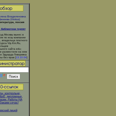
лена Владиленовна
ихеева (Vinitus)
итература, поэзия
 библиотеки терпят
уд Москвы вынес в
ие по иску компании
, владельца платного
сурса Vip.Km.Ru,
ельцев
ьного сайта edu-
рые разместили на нем
е Эдуарда Геворкяна
ы без прав [
13.10.04
]
ы, контрольне,
ЫЕ, дипломные,
ации. Работы НА
Закажи сечас!
евский лицей