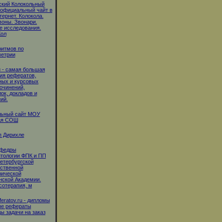
ский Колокольный
 официальный чайт в
тернет. Колокола.
воны. Звонари.
 исследования.
Кол
ритмов по
метрии
ru - самая большая
ия рефератов,
ных и курсовых
сочинений,
ок, докладов и
ий.
ьный сайт МОУ
ая СОШ
п Дирихле
афедры
тологии ФПК и ПП
етербургской
ственной
рической
ской Академии.
отерапия, м
feratov.ru - дипломы
ые рефераты
ы задачи на заказ