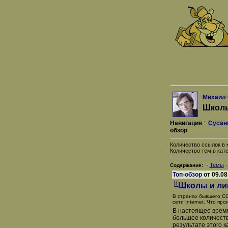
Михаил
Школы
Навигация
:
Сусан
обзор
Количество ссылок в к
Количество тем в кате
-
Темы
Содержание:
Топ-обзор
от 09.08
╚Школы и ли
В странах бывшего СС
сети Internet. Что пр
В настоящее время
большее количеств
результате этого к