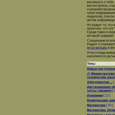
рассказать о себе,
как поступила, к п
и разработав диза
сухая информация: 
педагогов), списо
детям, информаци
Но радует то, что 
приятное, что эти
Среди таких в пер
который содержит 
Следующим хотело
Радует и поражает 
мультфильмы
в фо
Итак отсюда вывод
наполняется детьм
Темы
Новые поступлен
@ Физико-математ
технические шко
Абитуриентам ...
[
Дистанционное обу
тесты, тренинги
[
1
Изюминки
[
13 ]
Конференции, конк
Математика
[
30 ]
Математика. Оли