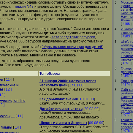
 своих успехах - одним словом оставить свою визитную карточку,
3.
Москов
Центр -
римеру,
Гiмназiя N48
и многие другие. Создав собственный сайт
сети Ин
йн, многие останавливаются на этом. На таких страницах дана
Била. З
реквизиты уч. зав., фио директора (в лучшем случае всех
Научные
к профильных предметов и другая, совершенно не интересная
Жизнь 
я.
[
4455
]
все-таки нет-нет да и попадаются "оазисы". Самое интересное и
4.
20 алго
 "оазисы" созданы самими
детьми
либо с участием последних.
стерео
[
4283
]
вую очередь хочется отметить
Каталог детских ресурсов
,
уже более 500 ресурсов направленных на детскую тематику.
5.
allrefs.
коллекц
сь бы представить сайт
"Музыкальная анимация для детей"
.
диплом
то, что сайт полностью сделан детьми. Чего только стоят
работ, 
рмате RealVideo. Многим такое и не снилось.
шпаргал
изложен
, что сеть образовательными ресурсами лучше всего
[
4251
]
и. Это о чем-нибудь говорит?
6.
Офицал
Девицк
Топ-обзоры
[
4207
]
ия
[
114
]
31 января 2000г. наступит через
7.
Принци
[
4174
]
ические и
несколько дней
[
17.01.00
]
лы
[
12 ]
А о чем думают, и чем занимаются
8.
Сайт к
наши школьники?
реабили
13 ]
Санкт П
Как добывают знания
[
10.01.00
]
чение, on-line
Государ
Скажи мне кто твой друг, и я скажу ...
Педиат
2 ]
Медицин
Давайте сочинять стихи
[
20.08.99
]
Рефлекс
Новый метод в преподавании
[
4077
]
урсы, ...
[
11 ]
предметов. Стихи это не только ...
9.
zakazre
Школы и лицеи в Интернет
[
09.08.99
]
курсов
В странах бывшего СССР все большее
мпиады
[
14 ]
перевод
[
4076
]
количество образовательных