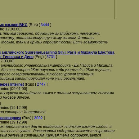
ых языков BKC
(Rus) [
3444
]
lik [17.03.00]
 причём серьёзно, обучением английскому, немецкому,
анскому, итальянскому и русскому языкам. Филиалы
 Москве, так и в других городах России. Есть возможность
.
английского SupremeLearning Gin I. Paris и Михаила Шестова
г Гиннесса и Диво
(Eng) [
3731
]
17.03.00]
 английского Универсальная методика - Дж.Пэриса и Михаила
 бестеселлеров ?Как научить себя учиться? и ?Как выучить
строго совершенствования любого уровня владения
лийским гарантирующая конечный результат.
ерез Internet
(Rus) [
2747
]
rmine [09.01.00]
их курсов английского языка с полным озвучиванием, система
и многое другое.
]
rmine [19.12.99]
 на словари и Интернете
разговорник
(Rus) [
3002
]
rmine [19.12.99]
к предназначен для не владеющих японским языком людей, а
ющих его изучать. Разговорник содержит ключевые выражения
вым речевым ситуациям. Каждая тема сопровождается