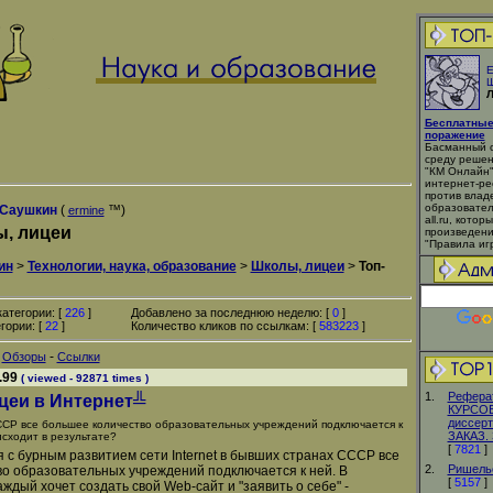
Е
Ш
Л
Бесплатные
поражение
Басманный с
среду решен
"КМ Онлайн"
интернет-ре
против влад
образовател
 Саушкин
(
™)
ermine
all.ru, кото
, лицеи
произведени
"Правила игр
ин
>
Технологии, наука, образование
>
Школы, лицеи
>
Топ-
атегории: [
226
]
Добавлено за последнюю неделю: [
0
]
гории: [
22
]
Количество кликов по ссылкам: [
583223
]
-
-
Обзоры
Ссылки
.99
( viewed - 92871 times )
1.
Реферат
цеи в Интернет╩
КУРСОВ
диссерт
СР все большее количество образовательных учреждений подключается к
ЗАКАЗ. 
оисходит в результате?
[
7821
]
 с бурным развитием сети Internet в бывших странах СССР все
2.
Ришель
о образовательных учреждений подключается к ней. В
[
5157
]
аждый хочет создать свой Web-сайт и "заявить о себе" -