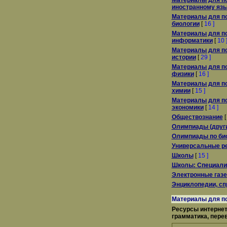
Материалы для по
иностранному яз
Материалы для по
биологии
[
16 ]
Материалы для по
информатики
[
10 
Материалы для по
истории
[
29 ]
Материалы для по
физики
[
16 ]
Материалы для по
химии
[
15 ]
Материалы для по
экономики
[
14 ]
Обществознание
Олимпиады (друг
Олимпиады по био
Универсальные р
Школы
[
15 ]
Школы: Специали
Электронные газ
Энциклопедии, сп
Материалы для по
Ресурсы интернет 
грамматика, пере