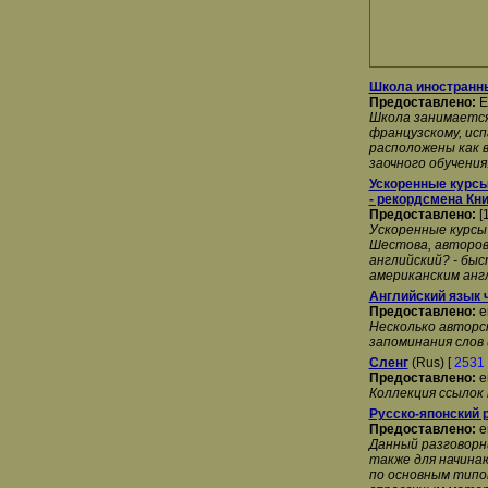
Школа иностранн
Предоставлено:
E
Школа занимается,
французскому, исп
расположены как в
заочного обучения
Ускоренные курсы 
- рекордсмена Кни
Предоставлено:
[
Ускоренные курсы
Шестова, авторов
английский? - бы
американским анг
Английский язык ч
Предоставлено:
e
Несколько авторск
запоминания слов 
Сленг
(Rus) [
2531
Предоставлено:
e
Коллекция ссылок
Русско-японский 
Предоставлено:
e
Данный разговорни
также для начина
по основным типо