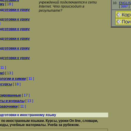
дготовки к
учреждений подключается к сети
10.
ENGLIS
ыку
[
18 ]
Internet. Что происходит в
[
3997
]
дготовки к уроку
результате?
дготовки к уроку
]
дготовки к уроку
дготовки к уроку
дготовки к уроку
дготовки к уроку
[
11 ]
ие)
[
13 ]
логии и химии
[
11 ]
есурсы
[
18 ]
зированные
[
17 ]
еты и журналы
[
13 ]
равочники
[
11 ]
дготовки к иностранному языку
по иностранным языкам. Курсы, уроки On line, словари,
воды, учебные материалы. Учеба за рубежом.