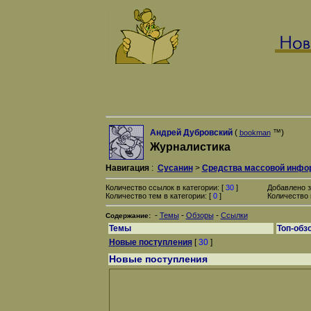
Андрей Дубровский
(
™)
bookman
Журналистика
Навигация
:
Сусанин
>
Средства массовой инфо
Количество ссылок в категории: [
30
]
Добавлено з
Количество тем в категории: [
0
]
Количество 
-
-
-
Темы
Обзоры
Ссылки
Содержание:
Темы
Топ-обз
Новые поступления
[
30
]
Новые поступления