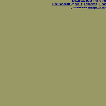
Download best music hit
Все новости Одессы
-
Гороскоп
-
Прог
дизельные
генераторы