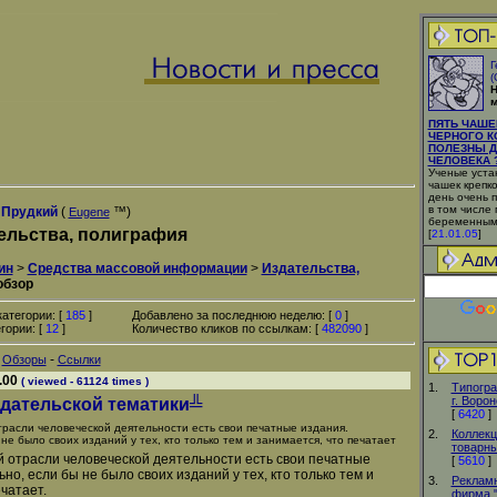
Г
(
Н
м
ПЯТЬ ЧАШЕ
ЧЕРНОГО К
ПОЛЕЗНЫ Д
ЧЕЛОВЕКА ?
Ученые устан
чашек крепко
день очень 
в том числе
 Прудкий
(
™)
Eugene
беременным
ельства, полиграфия
[
21.01.05
]
ин
>
Средства массовой информации
>
Издательства,
обзор
атегории: [
185
]
Добавлено за последнюю неделю: [
0
]
гории: [
12
]
Количество кликов по ссылкам: [
482090
]
-
-
Обзоры
Ссылки
.00
( viewed - 61124 times )
1.
Типогра
г. Воро
дательской тематики╩
[
6420
]
трасли человеческой деятельности есть свои печатные издания.
2.
Коллекц
не было своих изданий у тех, кто только тем и занимается, что печатает
товарны
й отрасли человеческой деятельности есть свои печатные
[
5610
]
но, если бы не было своих изданий у тех, кто только тем и
3.
Рекламн
чатает.
фирма 