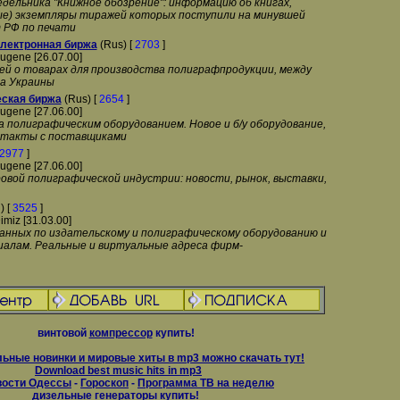
дельника "Книжное обозрение": информацию об книгах,
ые) экземпляры тиражей которых поступили на минувшей
 РФ по печати
Электронная биржа
(Rus) [
2703
]
ugene [26.07.00]
й о товарах для производства полиграфпродукции, между
а Украины
еская биржа
(Rus) [
2654
]
ugene [27.06.00]
 полиграфическим оборудованием. Новое и б/у оборудование,
онтакты с поставщиками
2977
]
ugene [27.06.00]
овой полиграфической индустрии: новости, рынок, выставки,
) [
3525
]
imiz [31.03.00]
данных по издательскому и полиграфическому оборудованию и
алам. Реальные и виртуальные адреса фирм-
винтовой
компрессор
купить!
ьные новинки и мировые хиты в mp3 можно скачать тут!
Download best music hits in mp3
вости Одессы
-
Гороскоп
-
Программа ТВ на неделю
дизельные
генераторы
купить!