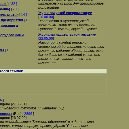
интересных ссылок для специалистов
ссия)
[
32 ]
полиграфии
раина)
[
20 ]
Журналы узкой специализации
ия, статьи
[
14 ]
[
10.06.00
]
 предприятия
[
15 ]
Этот обзор о журналах узкой
тематики - один из них посвящен
дования и
Цифровой Печати, другой - Бумаге
Журналы издательской тематики
орудования и
[
22.05.00
]
Наверное, у каждой отрасли
человеческой деятельности есть свои
пы
[
13 ]
печатные издания. Удивительно, если
бы не было своих изданий у тех, кто
только тем и занимается, что
печатает
алоги ссылок
6
]
ugene [27.05.01]
: новости, технологии, каталог и др.
мпляры
(Rus) [
2896
]
ugene [26.07.00]
т еженедельника "Книжное обозрение" и издательства
олную компьютерную версию рубрики "Сигнальные