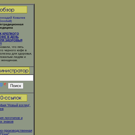
еннадий Ковалев
Goodwill)
етрадиционная
едицина
К КРЕПКОГО
ОФЕ В ДЕНЬ
ЛЯ ЗДОРОВЬЯ
!
овили, что пять
го черного кофе в
полезны для здоровья,
 пожилым людям и
 женщинам.
фия 'Новый взгляд',
неж
ия логотипов и
х знаков
о-производственная
"Пони"