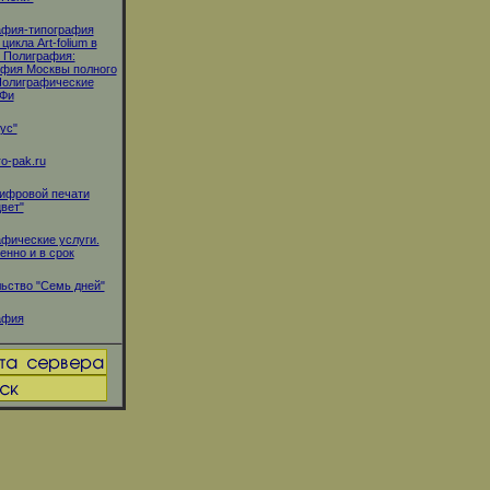
афия-типография
цикла Art-folium в
 Полиграфия:
фия Москвы полного
Полиграфические
 Фи
ус"
o-pak.ru
ифровой печати
вет"
фические услуги.
енно и в срок
ьство "Семь дней"
афия