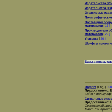
Издательства (Ро
Издательства (Ук
Отраслевые издан
Полиграфические
Поставщики обору
материалов
[
17 ]
Производители об
материалов
[
22 ]
Упаковка
[
20 ]
Шрифты и логоти
Базы данных, кат
Dotprint
(Eng) [
300
Предоставлено:
E
Сайт о полиграфии
Сигнальные экзе
Предоставлено:
E
Совместный проек
Март. Содержит п