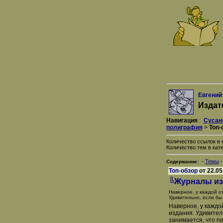
Евгений
Издат
Навигация
:
Сусан
полиграфия
>
Топ-
Количество ссылок в к
Количество тем в кате
-
Темы
Содержание:
Топ-обзор
от 22.05
╚Журналы из
Наверное, у каждой о
Удивительно, если бы 
Наверное, у каждо
издания. Удивитель
занимается, что пе