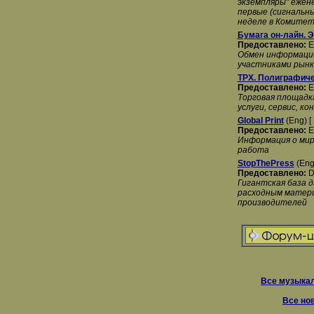
экземпляры" ежене
первые (сигнальн
неделе в Комитет
Бумага он-лайн. 
Предоставлено:
E
Обмен информацие
участниками рынк
TPX. Полиграфич
Предоставлено:
E
Торговая площадка
услуги, сервис, к
Global Print
(Eng) [
Предоставлено:
E
Информация о мир
работа
StopThePress
(Eng
Предоставлено:
D
Гигантская база 
расходным матери
производителей
Все музыкал
Все но