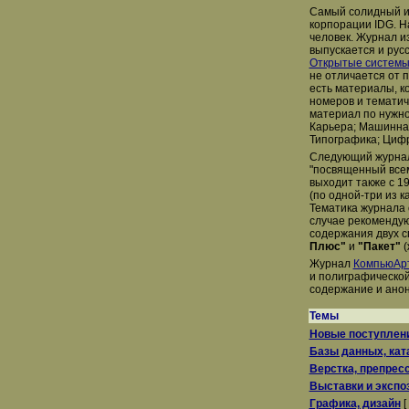
Самый солидный и
корпорации IDG. Н
человек. Журнал из
выпускается и рус
Открытые систем
не отличается от 
есть материалы, к
номеров и тематиче
материал по нужной
Карьера; Машинная
Типографика; Цифр
Следующий журна
"посвященный все
выходит также с 1
(по одной-три из 
Тематика журнала 
случае рекомендую
содержания двух 
Плюс"
и
"Пакет"
(
Журнал
КомпьюАр
и полиграфической
содержание и анон
Темы
Новые поступлен
Базы данных, кат
Верстка, препрес
Выставки и экспо
Графика, дизайн
[