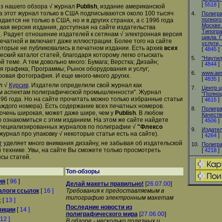
[
5518
]
з нашего обзора √ журнал
Publish
, издание американской
а этот журнал только в США подписываются около 100 тысяч
4.
Полигр
полного 
дается не только в США, но и в других странах, а с 1996 года
Москве.
ская версия издания, доступная на сайте издательства
Типогра
ы
. Радует отношение издателей к сетянам √ электронная версия
цикла. 
печатной и включает даже иллюстрации. Более того на сайте
услуги,
оторые не публиковались в печатном издании. Есть архив
всех
[
4845
]
ский каталог статей, благодаря которому легко отыскать
5.
"Наутил
 теме. А тем довольно много: Бумага; Верстка; Дизайн;
[
4844
]
 графика; Программы; Рынок оборудования и услуг;
6.
www.aer
овая фотография. И еще много-много других.
[
4835
]
л √
Курсив
. Издатели определили свой журнал как
7.
Центр ц
м аспектам полиграфической промышленности". Журнал
"Полноц
996 года. Но на сайте прочитать можно только избранные статьи
[
4615
]
каждого номера). Есть содержание всех печатных номеров.
8.
Полигра
очень широкая, может даже шире, чем у
Publish
. В любом
Качеств
 ознакомиться с этим изданием. На этом же сайте найдете
[
4506
]
специализированных журналов по полиграфии √
"Флексо
9.
Издател
журнал про упаковку √ некоторые статьи есть на сайте).
[
4264
]
т
уделяет много внимания дизайну, не забывая об издательской
10.
Полигр
 технике. Увы, на сайте Вы сможете только просмотреть
[
4218
]
сы статей.
Топ-обзоры
ия
[
96
]
Делай макеты правильно!
[
26.07.00
]
алоги ссылок
[
16 ]
Требования к предоставляемым в
типографию электронным макетам
с
[
13 ]
Последние новости из
зиции
[
14 ]
полиграфического мира
[
27.06.00
]
12 ]
В обзоре - несколько полезных и