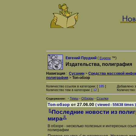
Евгений Прудкий
(
™)
Eugene
Издательства, полиграфия
Навигация
:
Сусанин
>
Средства массовой инфо
полиграфия
>
Топ-обзор
Количество ссылок в категории: [
185
]
Добавлено з
Количество тем в категории: [
12
]
Количество 
-
-
-
Темы
Обзоры
Ссылки
Содержание:
Топ-обзор
от 27.06.00
( viewed - 55638 times )
╚Последние новости из поли
мира╩
В обзоре - несколько полезных и интересных ссы
полиграфии
Первая ссылка √ выставочная. Недавно за