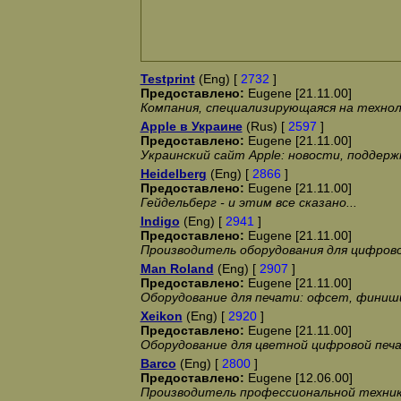
Testprint
(Eng) [
2732
]
Предоставлено:
Eugene [21.11.00]
Компания, специализирующаяся на техно
Apple в Украине
(Rus) [
2597
]
Предоставлено:
Eugene [21.11.00]
Украинский сайт Apple: новости, поддерж
Heidelberg
(Eng) [
2866
]
Предоставлено:
Eugene [21.11.00]
Гейдельберг - и этим все сказано...
Indigo
(Eng) [
2941
]
Предоставлено:
Eugene [21.11.00]
Производитель оборудования для цифров
Man Roland
(Eng) [
2907
]
Предоставлено:
Eugene [21.11.00]
Оборудование для печати: офсет, финиши
Xeikon
(Eng) [
2920
]
Предоставлено:
Eugene [21.11.00]
Оборудование для цветной цифровой печ
Barco
(Eng) [
2800
]
Предоставлено:
Eugene [12.06.00]
Производитель профессиональной техник