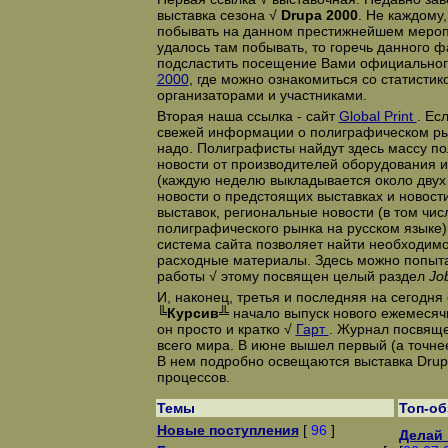
выставка сезона √
Drupa 2000
. Не каждому
побывать на данном престижнейшем мероп
удалось там побывать, то горечь данного ф
подсластить посещение Вами официальног
2000
, где можно ознакомиться со статистик
организаторами и участниками.
Вторая наша ссылка - сайт
Global Print
. Ес
свежей информации о полиграфическом рынке
надо. Полиграфисты найдут здесь массу п
новости от производителей оборудования 
(каждую неделю выкладывается около двух 
новости о предстоящих выставках и новост
выставок, региональные новости (в том чис
полиграфического рынка на русском языке)
система сайта позволяет найти необходим
расходные материалы. Здесь можно попытат
работы √ этому посвящен целый раздел
Jo
И, наконец, третья и последняя на сегодня
╚Курсив╩
начало выпуск нового ежемесяч
он просто и кратко √
Гарт
. Журнал посвящ
всего мира. В июне вышел первый (а точне
В нем подробно освещаются выставка Drup
процессов.
Темы
Топ-о
Новые поступления
[
96
]
Делай 