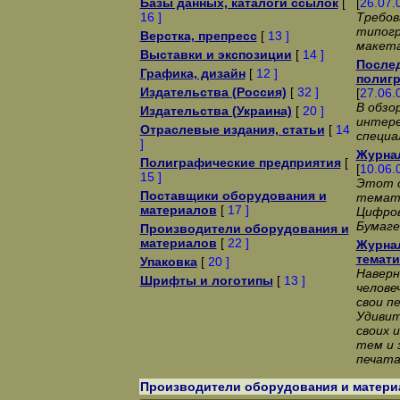
Базы данных, каталоги ссылок
[
[
26.07.
16 ]
Требов
типог
Верстка, препресс
[
13 ]
макет
Выставки и экспозиции
[
14 ]
Послед
Графика, дизайн
[
12 ]
полиг
Издательства (Россия)
[
32 ]
[
27.06.
В обзо
Издательства (Украина)
[
20 ]
интере
Отраслевые издания, статьи
[
14
специа
]
Журна
Полиграфические предприятия
[
[
10.06.
15 ]
Этот о
Поставщики оборудования и
темати
материалов
[
17 ]
Цифров
Бумаге
Производители оборудования и
материалов
[
22 ]
Журна
темати
Упаковка
[
20 ]
Наверн
Шрифты и логотипы
[
13 ]
челове
свои п
Удивит
своих 
тем и 
печат
Производители оборудования и матери