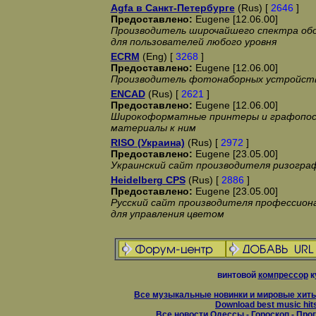
Agfa в Санкт-Петербурге
(Rus) [
2646
]
Предоставлено:
Eugene [12.06.00]
Производитель широчайшего спектра обо
для пользователей любого уровня
ECRM
(Eng) [
3268
]
Предоставлено:
Eugene [12.06.00]
Производитель фотонаборных устройст
ENCAD
(Rus) [
2621
]
Предоставлено:
Eugene [12.06.00]
Широкоформатные принтеры и графопос
материалы к ним
RISO (Украина)
(Rus) [
2972
]
Предоставлено:
Eugene [23.05.00]
Украинский сайт производителя ризогра
Heidelberg CPS
(Rus) [
2886
]
Предоставлено:
Eugene [23.05.00]
Русский сайт производителя профессион
для управления цветом
винтовой
компрессор
к
Все музыкальные новинки и мировые хиты
Download best music hit
Все новости Одессы
-
Гороскоп
-
Прог