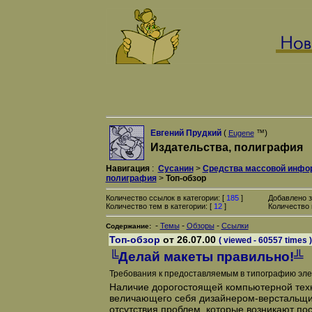
Евгений Прудкий
(
™)
Eugene
Издательства, полиграфия
Навигация
:
Сусанин
>
Средства массовой инфо
полиграфия
>
Топ-обзор
Количество ссылок в категории: [
185
]
Добавлено з
Количество тем в категории: [
12
]
Количество 
-
-
-
Темы
Обзоры
Ссылки
Содержание:
Топ-обзор
от 26.07.00
( viewed - 60557 times )
╚Делай макеты правильно!╩
Требования к предоставляемым в типографию эл
Наличие дорогостоящей компьютерной техн
величающего себя дизайнером-верстальщик
отсутствия проблем, которые возникают пос