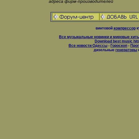
адреса фирм-производителей
винтовой
компрессор
к
Все музыкальные новинки и мировые хиты
Download best music hit
Все новости Одессы
-
Гороскоп
-
Прог
дизельные
генераторы