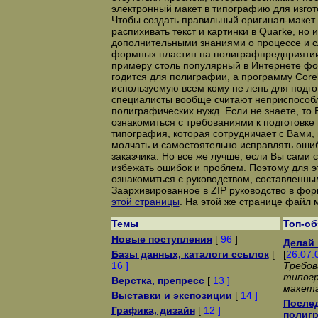
электронный макет в типографию для изгот
Чтобы создать правильный оригинал-макет н
распихивать текст и картинки в Quarkе, но 
дополнительными знаниями о процессе и с
формных пластин на полиграфпредприятии. 
примеру столь популярный в Интернете фо
годится для полиграфии, а программу Cor
используемую всем кому не лень для подго
специалисты вообще считают неприспособ
полиграфических нужд. Если не знаете, то
ознакомиться с требованиями к подготовке
типография, которая сотрудничает с Вами,
молчать и самостоятельно исправлять ошиб
заказчика. Но все же лучше, если Вы сами с
избежать ошибок и проблем. Поэтому для 
ознакомиться с руководством, составленны
Заархивированное в ZIP руководство в фор
этой страницы
. На этой же странице файл м
Темы
Топ-о
Новые поступления
[
96
]
Делай 
Базы данных, каталоги ссылок
[
[
26.07.
16 ]
Требов
типог
Верстка, препресс
[
13 ]
макет
Выставки и экспозиции
[
14 ]
Послед
Графика, дизайн
[
12 ]
полиг