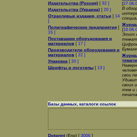
Издательства (Россия)
[
32 ]
[
27.06.
В обзо
Издательства (Украина)
[
20 ]
интере
Отраслевые издания, статьи
[
14
специа
]
Журна
Полиграфические предприятия
[
[
10.06.
15 ]
Этот о
Поставщики оборудования и
темати
материалов
[
17 ]
Цифров
Бумаге
Производители оборудования и
материалов
[
22 ]
Журна
темати
Упаковка
[
20 ]
Наверн
Шрифты и логотипы
[
13 ]
челове
свои п
Удивит
своих 
тем и 
печат
Базы данных, каталоги ссылок
Dotprint
(Eng) [
3006
]