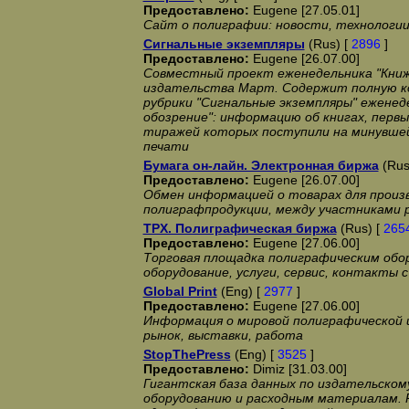
Предоставлено:
Eugene [27.05.01]
Сайт о полиграфии: новости, технологии,
Сигнальные экземпляры
(Rus) [
2896
]
Предоставлено:
Eugene [26.07.00]
Совместный проект еженедельника "Книж
издательства Март. Содержит полную 
рубрики "Сигнальные экземпляры" еженед
обозрение": информацию об книгах, первы
тиражей которых поступили на минувше
печати
Бумага он-лайн. Электронная биржа
(Rus
Предоставлено:
Eugene [26.07.00]
Обмен информацией о товарах для произ
полиграфпродукции, между участниками 
TPX. Полиграфическая биржа
(Rus) [
265
Предоставлено:
Eugene [27.06.00]
Торговая площадка полиграфическим обор
оборудование, услуги, сервис, контакты
Global Print
(Eng) [
2977
]
Предоставлено:
Eugene [27.06.00]
Информация о мировой полиграфической 
рынок, выставки, работа
StopThePress
(Eng) [
3525
]
Предоставлено:
Dimiz [31.03.00]
Гигантская база данных по издательском
оборудованию и расходным материалам. 