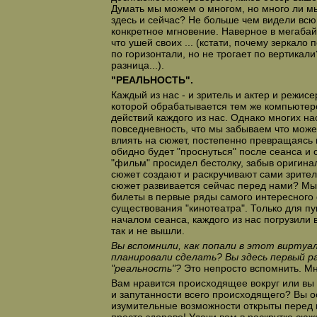
Думать мы можем о многом, но много ли 
здесь и сейчас? Не больше чем видели всю
конкретное мгновение. Наверное в мегабай
что ушей своих ... (кстати, почему зеркало
по горизонтали, но не трогает по вертикали
разница...).
"РЕАЛЬНОСТЬ".
Каждый из нас - и зритель и актер и режисе
которой обрабатывается тем же компьютер
действий каждого из нас. Однако многих на
повседневность, что мы забываем что може
влиять на сюжет, постепенно превращаясь 
обидно будет "проснуться" после сеанса и о
"фильм" просидел бестолку, забыв оригина
сюжет создают и раскручивают сами зрител
сюжет развивается сейчас перед нами? Мы
билеты в первые ряды самого интересного
существования "кинотеатра". Только для п
началом сеанса, каждого из нас погрузили в
так и не вышли.
Вы вспомнили, как попали в этот виртуа
планировали сделать? Вы здесь первый ра
"реальность"?
Это непросто вспомнить. Мн
Вам нравится происходящее вокруг или вы 
и запутанности всего происходящего? Вы о
изумительные возможности открыты перед н