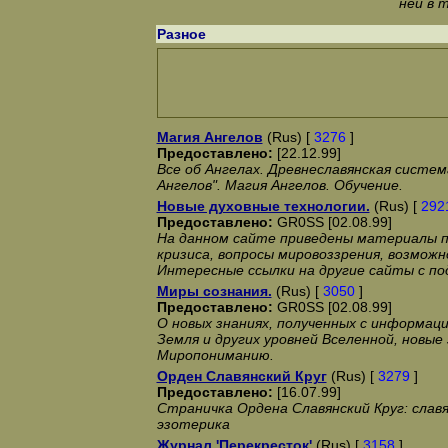
ней в 
Разное
Магия Ангелов
(Rus) [
3276
]
Предоставлено:
[22.12.99]
Все об Ангелах. Древнеславянская систем
Ангелов". Магия Ангелов. Обучение.
Новые духовные технологии.
(Rus) [
292
Предоставлено:
GR0SS [02.08.99]
На данном сайте приведены материалы по
кризиса, вопросы мировоззрения, возможн
Интересные ссылки на другие сайты с п
Миры сознания.
(Rus) [
3050
]
Предоставлено:
GR0SS [02.08.99]
О новых знаниях, полученных с информац
Земля и других уровней Вселенной, новые
Миропониманию.
Орден Славянский Круг
(Rus) [
3279
]
Предоставлено:
[16.07.99]
Страничка Ордена Славянский Круг: славя
эзотерика
Журнал 'Перекресток'
(Rus) [
3158
]