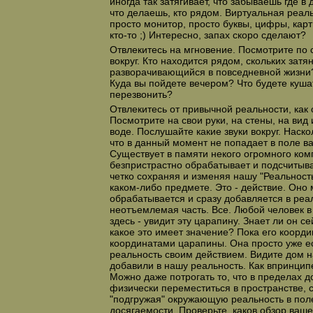
иногда так затягивает, что забываешь где 
что делаешь, кто рядом. Виртуальная реаль
просто монитор, просто буквы, цифры, карт
кто-то ;) Интересно, запах скоро сделают?
Отвлекитесь на мгновение. Посмотрите по 
вокруг. Кто находится рядом, скольких затя
разворачивающийся в повседневной жизни?
Куда вы пойдете вечером? Что будете куш
перезвонить?
Отвлекитесь от привычной реальности, как 
Посмотрите на свои руки, на стены, на вид 
воде. Послушайте какие звуки вокруг. Наско
что в данный момент не попадает в поле ва
Существует в памяти некого огромного ком
безпристрастно обрабатывает и подсчитыва
четко сохраняя и изменяя нашу "Реальност
каком-либо предмете. Это - действие. Оно
обрабатывается и сразу добавляется в реал
неотъемлемая часть. Все. Любой человек в
здесь - увидит эту царапину. Знает ли он с
какое это имеет значение? Пока его коорд
координатами царапины. Она просто уже ес
реальность своим действием. Видите дом н
добавили в нашу реальность. Как впринципе 
Можно даже потрогать то, что в пределах д
физически переместиться в пространстве, 
"подгружая" окружающую реальность в поле
досягаемости. Проверьте, каков обзор ваше