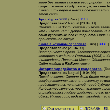
мире без знания законов его природы, та
существовать в будущем мире, не овладев
Совершить первые шаги в освоении этих
этот сайт.
Apocalypse 2000
(Rus) [
3410
]
Предоставлено:
Nagual [23.04.99]
"Величайшим достижением Дьявола являе
что Дьявола нет". Добро пожаловать на 
сайт русскоязычного Интернета! Оригина
происходящее вокруг.
Книга в кожаном переплете
(Rus) [
3031
]
Предоставлено:
[21.04.99]
Эзотерическая проза. Электронная верси
которого выходили в Германии (1998) и Ук
Философия и Практика Магии. Обновление 
Сайт входит в ЕЖЕмесячники.
История чародейства и колдовства.
(Rus
Предоставлено:
Nagual [19.04.99]
Пособничество Сатане было более тяжки
государственная измена, поскольку земна
представлялась ничтожной перед будущей
Колдовство являлось преступлением прот
оправдывались любые средства по его ис
обзор. Инквизиция, ведьмы, чародейство 