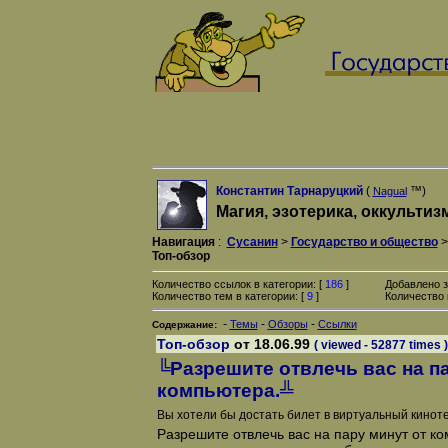
Константин Тарнаруцкий
(
™)
Nagual
Магия, эзотерика, оккультиз
Навигация
:
Сусанин
>
Государство и общество
Топ-обзор
Количество ссылок в категории: [
186
]
Добавлено з
Количество тем в категории: [
9
]
Количество 
-
-
-
Темы
Обзоры
Ссылки
Содержание:
Топ-обзор
от 18.06.99
( viewed - 52877 times )
╚Разрешите отвлечь вас на па
компьютера.╩
Вы хотели бы достать билет в виртуальный кинот
Разрешите отвлечь вас на пару минут от к