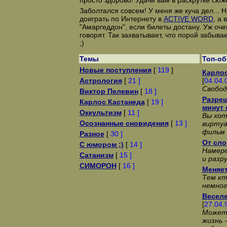
просто здорово! Удачи вам в раскрутке сюже
Заболтался совсем! У меня же куча дел... 
доиграть по Интернету в
ACTIVE WORD
, а
"Амаргеддон", если билеты достану. Уж оч
говорят. Так захватывает, что порой забыва
;)
Темы
Топ-о
Новые поступления
[
119
]
Карлос
Астрология
[
21 ]
[
04.04.
Свобод
Виктор Пелевин
[
18 ]
Разреш
Карлос Кастанеда
[
19 ]
минут 
Оккультизм
[
11 ]
Вы хот
Осознанные сновидения
[
13 ]
виртуа
фильм 
Разное
[
30 ]
От слов
С юмором ;)
[
14 ]
Намере
Сатанизм
[
15 ]
и разр
СИМОРОН
[
16 ]
Меняет
Тем кт
немног
Веселе
[
27.04.
Может 
жизнь 