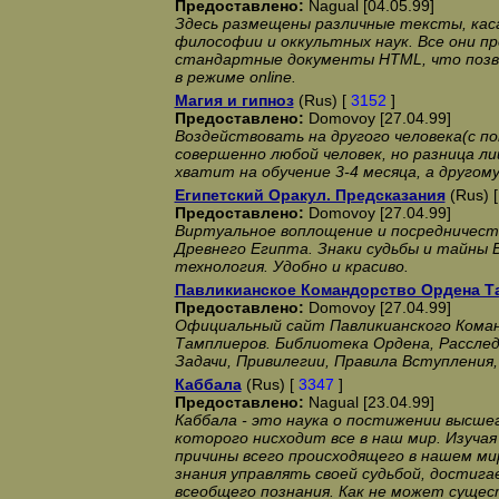
Предоставлено:
Nagual [04.05.99]
Здесь размещены различные тексты, кас
философии и оккультных наук. Все они 
стандартные документы HTML, что позв
в режиме online.
Магия и гипноз
(Rus) [
3152
]
Предоставлено:
Domovoy [27.04.99]
Воздействовать на другого человека(с 
совершенно любой человек, но разница л
хватит на обучение 3-4 месяца, а другому
Египетский Оракул. Предсказания
(Rus) 
Предоставлено:
Domovoy [27.04.99]
Виртуальное воплощение и посредничест
Древнего Египта. Знаки судьбы и тайны В
технология. Удобно и красиво.
Павликианское Командорство Ордена Т
Предоставлено:
Domovoy [27.04.99]
Официальный сайт Павликианского Кома
Тамплиеров. Библиотека Ордена, Расслед
Задачи, Привилегии, Правила Вступления
Каббала
(Rus) [
3347
]
Предоставлено:
Nagual [23.04.99]
Каббала - это наука о постижении высшег
которого нисходит все в наш мир. Изучая
причины всего происходящего в нашем ми
знания управлять своей судьбой, достиг
всеобщего познания. Как не может сущес