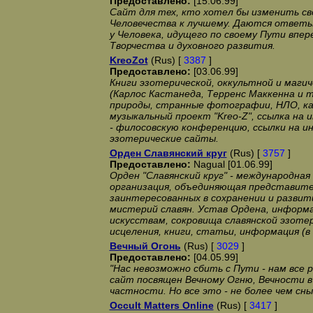
Предоставлено:
[15.06.99]
Сайт для тех, кто хотел бы изменить св
Человечества к лучшему. Даются ответы
у Человека, идущего по своему Пути впер
Творчества и духовного развития.
KreoZot
(Rus) [
3387
]
Предоставлено:
[03.06.99]
Книги эзотерической, оккультной и маги
(Карлос Кастанеда, Терренс Маккенна и 
природы, странные фотографии, НЛО, ка
музыкальный проект "Kreo-Z", ссылка на 
- филосовскую конференцию, ссылки на и
эзотерические сайты.
Орден Славянский круг
(Rus) [
3757
]
Предоставлено:
Nagual [01.06.99]
Орден "Славянский круг" - международна
организация, объединяющая представител
заинтересованных в сохранении и разви
мистерий славян. Устав Ордена, информа
искусствам, сокровища славянской эзотер
исцеления, книги, статьи, информация (в 
Вечный Огонь
(Rus) [
3029
]
Предоставлено:
[04.05.99]
"Нас невозможно сбить с Пути - нам все р
сайт посвящен Вечному Огню, Вечности в 
частности. Но все это - не более чем сны
Occult Matters Online
(Rus) [
3417
]