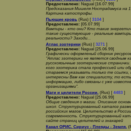
Предоставлено:
Nagual [16.07.99]
Предсказания Мишеля Нострадамуса на 1
Картина катострофы.
Пьющие кровь
(Rus) [
3104
]
Предоставлено:
[05.07.99]
Вампиры - кто они? Кто такие энергети
такие существующие - реальные вампиры
реальности? Заходи...
Атлас эзотерики
(Rus) [
3271
]
Предоставлено:
Nagual [25.06.99]
Графически оформленый сборник ресурсо
"Атлас эзотерики не является сводным к
русскоязычные эзотерические странички.
кого эзотерика стала профессией или об
стараемся указывать только те ссылки,
интересны Вам как специалисту, то есть
информацию, либо связаны с уже извест
организациями".
Маги и целители России.
(Rus) [
4483
]
Предоставлено:
Nagual [25.06.99]
Общие сведения о магии. Описание основн
школ. Структурированный каталог разм
российских магов. Целительство в России
современность. Структурированный кат
сайте страниц целителей и знахарей
Канал ОРИС. Сириус - Плеяды - Земля.
(