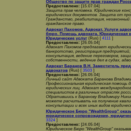
Общество по защите прав граждан Росс
Предоставлено:
[15.07.04]
Защита прав человека. Юридические кон
юридических документов. Защита от прои
Гражданство, реабилитация, незаконный 
гражданское право.
Адвокат Пахомов. Адвокат. Услуги адвок
бюро. Помощь адвоката. Юридическая к
Юридические услуг
(Rus) [
4111
]
Предоставлено:
[26.05.04]
Адвокат Пахомов предлагает юридические
банкротство, регистрация предприятий,
консультация, ведение переговоров, за
собственности, ведение дел в судах, адв
Адвокат Баранов В.Н. Заместитель пред
адвокатов
(Rus) [
3503
]
Предоставлено:
[26.05.04]
Личный сайт Адвоката Баранова Владими
Профессиональная юридическая помощь д
юридических лиц. Адвокат международног
специалистов в различных отраслях росс
Обратившись к Баранову Владимиру Никиф
можете расчитывать на получение квал
консультации и всех иных видов юридичес
Юридическое Бюро "WealthGroup" оказы
юридическое сопровождение, юридичес
3324
]
Предоставлено:
[24.05.04]
Юридическое Бюро "WealthGroup" оказыва