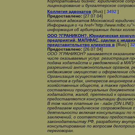
Корпоративный бизнес: юридическое сопр
лицензирование и бухгалтерское сопрово
Коллегия адвокатов
(Rus) [
3492
]
Предоставлено:
[27.07.04]
Коллегия адвокатов Московский юридичес
Информация о <a href="http://www.mlbc.ru"
информация об арбитражных делах колле
ООО ?ГРАНИКОН?. Юридическая консуль
предприятий, МАП/ФАС, сделки с недви
представительство клиентов в
(Rus) [
32
Предоставлено:
[26.07.04]
ООО ?ГРАНИКОН? занимается оказанием ю
числе оказываемых услуг: регистрация п
подача ходатайств и уведомлений в МАП/
разрешений антимонопольных органов, р
недвижимое имущество и оформление сде
Организация осуществляет представите
клиентов в судах, интересов акционеров 
хозяйственных обществ, а также предос
составлении процессуальных документов 
ходатайств, жалоб, претензий к организ
предоставляются консультации физическ
В том числе платные он - лайн (ON LINE)
предлагаем юридическое сопровождение 
деятельности включая консультации по п
заключений, о соответствии предоставл
законодательству РФ, разработку внутр
консультирование по вопросам делопроиз
переговорах.