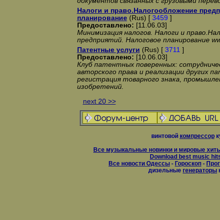
документов связанных с грузовыми перев
Налоги и право.Налогообложение предп
планирование
(Rus) [
3459
]
Предоставлено:
[11.06.03]
Минимизация налогов. Налоги и право.На
предприятий. Налоговое планирование www.
Патентные услуги
(Rus) [
3711
]
Предоставлено:
[10.06.03]
Клуб патентных поверенных: сотрудниче
авторского права и реализации других па
регистрация товарного знака, промышлен
изобретений.
next 20 >>
винтовой
компрессор
к
Все музыкальные новинки и мировые хиты
Download best music hit
Все новости Одессы
-
Гороскоп
-
Прог
дизельные
генераторы