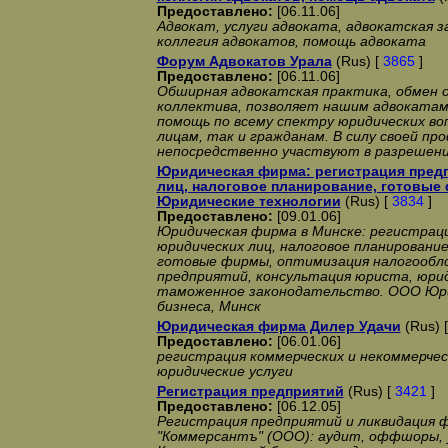
Предоставлено:
[06.11.06]
Адвокат, услуги адвоката, адвокатская з
коллегия адвокатов, помощь адвоката
Форум Aдвокатов Урала
(Rus) [
3865
]
Предоставлено:
[06.11.06]
Обширная адвокатская практика, обмен
коллектива, позволяет нашим адвокатам
помощь по всему спектру юридических во
лицам, так и гражданам. В силу своей пр
непосредственно участвуют в разрешени
Юридическая фирма: регистрация пред
лиц, налоговое планирование, готовы
Юридические технологии
(Rus) [
3834
]
Предоставлено:
[09.01.06]
Юридическая фирма в Минске: регистрац
юридических лиц, налоговое планировани
готовые фирмы, оптимизация налогообло
предприятий, консультация юриста, юри
таможенное законодательство. ООО Юри
бизнеса, Минск
Юридическая фирма Дилер Удачи
(Rus) 
Предоставлено:
[06.01.06]
регистрация коммерческих и некоммерчес
юридические услуги
Регистрация предприятий
(Rus) [
3421
]
Предоставлено:
[06.12.05]
Регистрация предприятий и ликвидация 
"Коммерсантъ" (ООО): аудит, оффшоры, 