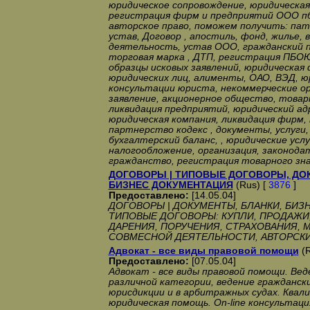
юридическое сопровождение, юридическая
регистрация фирм и предприятий ООО пб
авторское право, поможем получить: па
устав, Договор , апостиль, фонд, жилье,
деятельность, устав ООО, гражданский п
торговая марка , ДТП, регистрация ПБОЮ
образцы исковых заявлений, юридическая
юридических лиц, алименты, ОАО, ВЭД, ю
консультации юриста, некоммерческие ор
заявление, акционерное общество, това
ликвидация предприятий, юридический адр
юридическая компания, ликвидация фирм,
партнерство кодекс , документы, услуги,
бухгалтерский баланс, , юридические услуг
налогообложение, организация, законодат
гражданство, регистрация товарного знак
ДОГОВОРЫ | ТИПОВЫЕ ДОГОВОРЫ, ДО
БИЗНЕС ДОКУМЕНТАЦИЯ
(Rus) [
3876
]
Предоставлено:
[14.05.04]
ДОГОВОРЫ | ДОКУМЕНТЫ, БЛАНКИ, БИЗ
ТИПОВЫЕ ДОГОВОРЫ: КУПЛИ, ПРОДАЖИ,
ДАРЕНИЯ, ПОРУЧЕНИЯ, СТРАХОВАНИЯ, 
СОВМЕСНОЙ ДЕЯТЕЛЬНОСТИ, АВТОРСКИ
Адвокат - все виды правовой помощи
(R
Предоставлено:
[07.05.04]
Адвокат - все виды правовой помощи. Вед
различной категории, ведение граждански
юрисдикции и в арбитражных судах. Квал
юридическая помощь. On-line консультаци