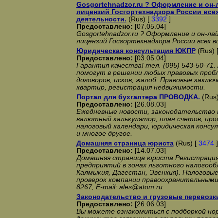
Gosgortehnadzor.ru ? Оформление и он-
лицензий Госгортехнадзора России все
деятельности.
(Rus) [
3392
]
Предоставлено:
[07.05.04]
Gosgortehnadzor.ru ? Оформление и он-л
лицензий Госгортехнадзора России всех 
Юридическая консультация ЮКПР
(Rus) 
Предоставлено:
[03.05.04]
Гарантия качества! тел. (095) 543-50-71
помогут в решении любых правовых проб
договоров, исков, жалоб. Правовые заклю
квартир, регистрация недвижимости.
Портал для бухгалтера ПРОВОДКА.
(Rus)
Предоставлено:
[26.08.03]
Ежедневные новости, законодательство 
валютный калькулятор, план счетов, про
налоговый календари, юридическая консу
и многое другое.
Домашняя страница юриста
(Rus) [
3474
]
Предоставлено:
[14.07.03]
Домашняя страница юриста Регистрация
предприятий в зонах льготного налогооб
Калмыкия, Дагестан, Эвенкия). Налоговы
проверок компании правоохранительными 
8267, E-mail: ales@atom.ru
Законодательство и грузовые перевозк
Предоставлено:
[26.06.03]
Вы можете ознакомиться с подборкой но