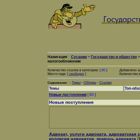
Навигация
:
Сусанин
>
Государство и общество
налогообложение
Количество ссылок в категории: [
80
]
Добавлено з
Место гида: [
свободно
]
Количество к
-
-
-
Темы
Обзоры
Ссылки
Содержание:
Темы
Топ-обз
Новые поступления
[
80
]
Новые поступления
Адвокат, услуги адвоката, адвокатская з
коллегия адвокатов, помощь адвоката
(