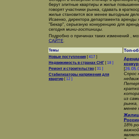
берут элитные квартиры и жилье повышенн
говорят участники рынка, сдавать в кратко
жилье становится все менее выгодным де
Исаенко, директора департамента аренды
"Бекар", серьезную конкуренцию для арен
сегодня
мини-гостиницы
.
Подробно о причинах таких изменений , мо
САЙТЕ
.
Топ-о
Темы
Новые поступления
[
417
]
Аренда
Недвижимость в странах СНГ
[
18 ]
конкур
[
26.05.
Ремонт и строительство
[
31 ]
Спрос 
Стабилизаторы напряжения для
недвиж
квартир
[
12 ]
Петерб
кратко
котора
из сам
рынка,
менее 
Жилищ
России
18% ро
важной
являет