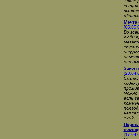
Такие 
специа
всерос
общест
Мечта 
[
05.05.
Во все
люди п
мегапо
спутни
инфрас
намети
она им
Закон 
[
28.04.
Соглас
кодекс
прожив
можно 
если з
коммун
полгод
неплат
они?
Переп
помеще
[
17.04.