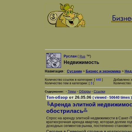
Руслан
(
™)
Rus
Недвижимость
Навигация
:
Сусанин
>
Бизнес и экономика
>
Нед
Количество ссылок в категории: [
448
]
Добавлено з
Количество тем в категории: [
3
]
Количество 
-
-
-
Темы
Обзоры
Ссылки
Содержание:
Топ-обзор
от 26.05.06
( viewed - 50640 times )
╚Аренда элитной недвижимос
обострилась╩
Спрос на аренду элитной недвижимости в Санкт-
краткосрочная аренда квартир, которая долгие г
доходных сегментов рынка, постепенно становитс
Сегодня в Северной столице в краткосрочну