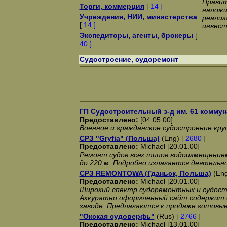
Правит
Торги, коммерция
[
14 ]
наложи
Учреждения, НИИ, министерства
реализ
[
14 ]
инвест
Экспедиторы, агенты, брокеры
[
40 ]
Судостроение, судоремонт
ГП Судостроительный з-д им. 61 коммун
Предоставлено:
[04.05.00]
Военное и гражданское судостроение кру
CРЗ "Gryfia" (Польша)
(Eng) [
2680
]
Предоставлено:
Michael [20.01.00]
Ремонт судов всех типов водоизмещение
до 220 м. Подробно излагается деятельн
СРЗ REMONTOWA (Гданьск, Польша)
(Eng
Предоставлено:
Michael [20.01.00]
Широкий спектр судоремонтных и судос
Аккуратно оформленный сайт содержит 
заводе. Предлагаются к продаже готовые
"Окская судоверфь"
(Rus) [
2766
]
Предоставлено:
Michael [13.01.00]