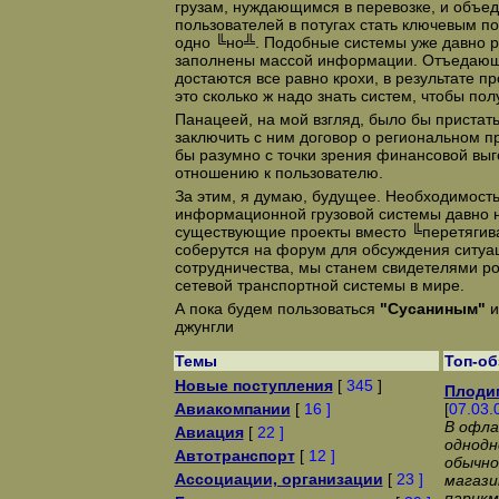
грузам, нуждающимся в перевозке, и объед
пользователей в потугах стать ключевым п
одно ╚но╩. Подобные системы уже давно р
заполнены массой информации. Отъедающе
достаются все равно крохи, в результате п
это сколько ж надо знать систем, чтобы по
Панацеей, на мой взгляд, было бы пристать
заключить с ним договор о региональном п
бы разумно с точки зрения финансовой выг
отношению к пользователю.
За этим, я думаю, будущее. Необходимост
информационной грузовой системы давно н
существующие проекты вместо ╚перетягива
соберутся на форум для обсуждения ситуа
сотрудничества, мы станем свидетелями р
сетевой транспортной системы в мире.
А пока будем пользоваться
"Сусаниным"
и
джунгли
Темы
Топ-о
Новые поступления
[
345
]
Плоди
Авиакомпании
[
16 ]
[
07.03.
В офла
Авиация
[
22 ]
однодн
Автотранспорт
[
12 ]
обычно
Ассоциации, организации
[
23 ]
магази
парикм