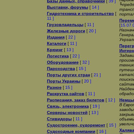
Базы данных, справочники
[
39 ]
╚пред
Выставки, форумы
[
14 ]
трансп
Гидротехника и строительство
[
портал
11 ]
Переме
Грузовладельцы
[
11 ]
[
15.07.
Назнач
Железные дороги
[
20 ]
Генера
Издания
[
22 ]
Укрзал
Каталоги
[
11 ]
Перегр
Крюинг
[
13 ]
Интерн
Задавш
Логистика
[
22 ]
произв
Оборудование
[
32 ]
техник
Пароходства
[
15 ]
путеше
катало
Порты других стран
[
21 ]
поиско
Порты Украины
[
20 ]
сайтам
Разное
[
15 ]
Найден
Раскрутка сайтов
[
11 ]
обрадо
Расписания, заказ билетов
[
12 ]
Немцы 
В Евро
Связь, электроника
[
19 ]
заводы
Серверы новостей
[
13 ]
закрыв
Стивидоры
[
11 ]
объемы
увелич
Судостроение, судоремонт
[
15 ]
Халява
Судоходные компании
[
16 ]