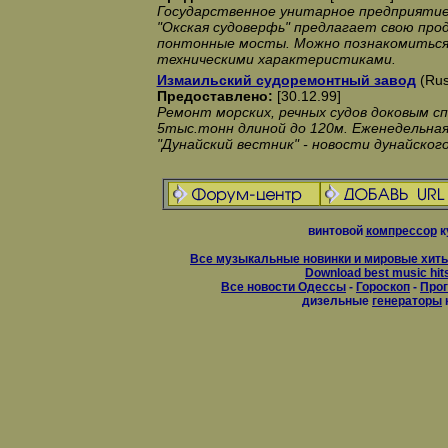
Государственное унитарное предприяти
"Окская судоверфь" предлагает свою прод
понтонные мосты. Можно познакомиться 
техническими характеристиками.
Измаильский судоремонтный завод
(Rus
Предоставлено:
[30.12.99]
Ремонт морских, речных судов доковым с
5тыс.тонн длиной до 120м. Еженедельная
"Дунайский вестник" - новости дунайского
винтовой
компрессор
к
Все музыкальные новинки и мировые хиты
Download best music hit
Все новости Одессы
-
Гороскоп
-
Прог
дизельные
генераторы