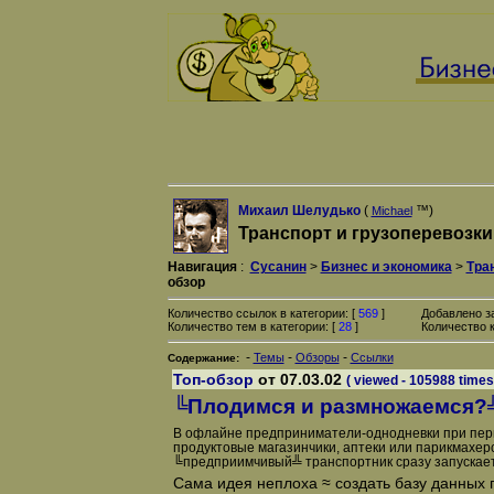
Михаил Шелудько
(
™)
Michael
Транспорт и грузоперевозки
Навигация
:
Сусанин
>
Бизнес и экономика
>
Тра
обзор
Количество ссылок в категории: [
569
]
Добавлено з
Количество тем в категории: [
28
]
Количество к
-
-
-
Темы
Обзоры
Ссылки
Содержание:
Топ-обзор
от 07.03.02
( viewed - 105988 times
╚Плодимся и размножаемся?
В офлайне предприниматели-однодневки при пер
продуктовые магазинчики, аптеки или парикмахерс
╚предприимчивый╩ транспортник сразу запускает
Сама идея неплоха ≈ создать базу данных 