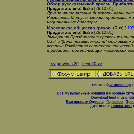
Обзор русскоязычной прессы Прибалти
Предоставлено:
Ilia25 [26.10.01]
Другие национальные диаспоры меньшинс
Ремигиюса Мотузы, многие проблемы, ма
национальные диаспоры.
Московское общество греков.
(Rus) [
19
Предоставлено:
Ilia25 [26.10.01]
Эмиграция Празднование греческих нацио
Охи" и "День независимости" московскими 
встреча Рождества совместно греческой
традицией, объединяющих московских гре
...
<< previous 20
next 20 >>
винтовой
компрессор
к
Все музыкальные новинки и мировые хиты
Download best music hit
Все новости Одессы
-
Гороскоп
-
Прог
дизельные
генераторы