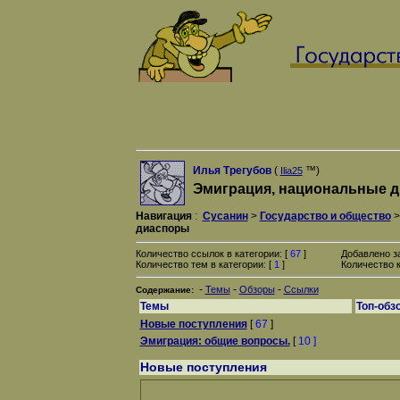
Илья Трегубов
(
™)
Ilia25
Эмиграция, национальные 
Навигация
:
Сусанин
>
Государство и общество
диаспоры
Количество ссылок в категории: [
67
]
Добавлено з
Количество тем в категории: [
1
]
Количество к
-
-
-
Темы
Обзоры
Ссылки
Содержание:
Темы
Топ-обз
Новые поступления
[
67
]
Эмиграция: общие вопросы.
[
10 ]
Новые поступления