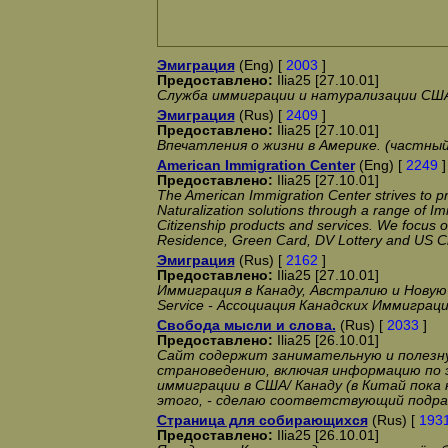
Эмиграция
(Eng) [
2003
]
Предоставлено:
Ilia25 [27.10.01]
Служба иммиграции и натурализации США
Эмиграция
(Rus) [
2409
]
Предоставлено:
Ilia25 [27.10.01]
Впечатления о жизни в Америке. (частны
American Immigration Center
(Eng) [
2249
]
Предоставлено:
Ilia25 [27.10.01]
The American Immigration Center strives to p
Naturalization solutions through a range of Im
Citizenship products and services. We focus 
Residence, Green Card, DV Lottery and US Ci
Эмиграция
(Rus) [
2162
]
Предоставлено:
Ilia25 [27.10.01]
Иммиграция в Канаду, Австралию и Новую З
Service - Ассоциация Канадских Иммиграц
Cвобода мысли и слова.
(Rus) [
2033
]
Предоставлено:
Ilia25 [26.10.01]
Сайт содержит занимательную и полезн
страноведению, включая информацию по э
иммиграции в США/ Канаду (в Китай пока
этого, - сделаю соответствующий подра
Страница для собирающихся
(Rus) [
193
Предоставлено:
Ilia25 [26.10.01]