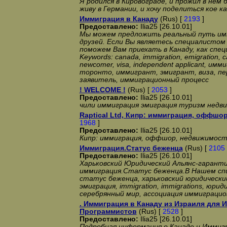
Я родился в Кировограде, и прожил в нём 
живу в Германии, и хочу поделиться кое к
Иммиграция в Канаду
(Rus) [
2193
]
Предоставлено:
Ilia25 [26.10.01]
Мы можем предложить реальный путь имм
друзей. Если Вы являетесь специалистом
поможем Вам приехать в Канаду, как спе
Keywords: canada, immigration, emigration, c
newcomer, visa, independent applicant, имм
торонто, иммигрант, эмигрант, виза, пе
заявитель, иммиграционный процесс
! WELCOME !
(Rus) [
2053
]
Предоставлено:
Ilia25 [26.10.01]
чили иммиграция эмиграция туризм недв
Raptical Ltd, Кипр: иммиграция, оффшо
1968
]
Предоставлено:
Ilia25 [26.10.01]
Кипр: иммиграция, оффшор, недвижимост
Иммиграция.Cтатус беженца
(Rus) [
2105
Предоставлено:
Ilia25 [26.10.01]
Харьковский Юридический Альянс-гарант
иммиграция.Cтатус беженца.В Нашем спис
статус беженца, харьковский юридический
эмиграция, immigration, immigrations, юри
серебрянный мир, ассоциация иммиграци
. Иммиграция в Канаду из Израиля для 
Программистов
(Rus) [
2528
]
Предоставлено:
Ilia25 [26.10.01]
Подробная информация о Канаде и Иммиг