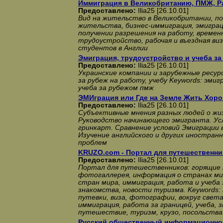
Иммиграция в Великобританию, ПМЖ, Р
Предоставлено:
Ilia25 [26.10.01]
Вид на жительство в Великобритании, п
жительства, бизнес-иммиграция, эмиграци
получении разрешения на работу, времен
трудоустройство, рабочая и въездная виз
студентов в Англии
Эмиграция, трудоустройство и учеба за
Предоставлено:
Ilia25 [26.10.01]
Украинские компании и зарубежные ресурс
за рубеж на работу, учебу Keywords: эми
учеба за рубежом пмж
ЭМИграция или Где на Земле Жить Хор
Предоставлено:
Ilia25 [26.10.01]
Субъективные мнения разных людей о жиз
Руководство начинающего эмигранта. Ус
гринкарт. Сравнение условий Эмиграции 
Изучение английского и других иностран
проблем
KRUZO.com - Портал для путешественни
Предоставлено:
Ilia25 [26.10.01]
Портал для путешественников: горящие т
фотогаллерея, информация о странах ми
стран мира, иммиграция, работа и учеба 
знакомства, новости туризма. Keywords: 
путевки, виза, фотографии, вокруг света,
иммиграция, работа за границей, учеба, 
путешествие, туризм, крузо, посольства
Русский общественный информационно-