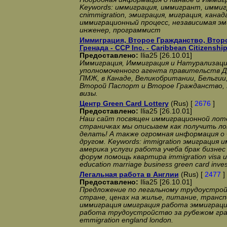
Keywords: иммиграция, иммигрант, иммиг
cnimmigration, эмиграция, миграция, канад
иммиграционный процесс, независимая эми
инженер, программист
Иммиграция, Второе Гражданство, Второ
Гренада - CCP Inc. - Caribbean Citizenshi
Предоставлено:
Ilia25 [26.10.01]
Иммиграция, Иммиграция и Натурализация
уполномоченного агента правительств Д
ПМЖ, в Канаде, Великобритании, Бельгии,
Второй Паспорт и Второе Гражданство, 
визы.
Центр Green Card Lottery
(Rus) [
2676
]
Предоставлено:
Ilia25 [26.10.01]
Наш сайт посвящен иммиграционной лоте
страничках мы описыаем как получить ло
делать! А также огромная информация о 
другом. Keywords: immigration эмиграция 
америка услуги работа учеба брак бизне
форум помощь квартира immigration visa us
education marriage business green card inve
Легальная работа в Англии
(Rus) [
2477
]
Предоставлено:
Ilia25 [26.10.01]
Предложение по легальному трудоустрой
стране, ценах на жилье, питание, транс
иммиграция имиграция работа эммиграци
работа трудоустройство за рубежом грани
emmigration england london.